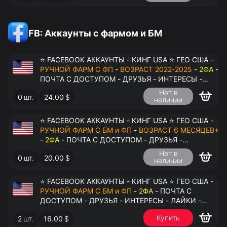
FB: Аккаунты с фармом и БМ
⭐ FACEBOOK АККАУНТЫ - КИНГ USA ⭐ ГЕО США -
РУЧНОЙ ФАРМ С ФП
-
ВОЗРАСТ 2022-2025
-
2ФА
-
ПОЧТА С ДОСТУПОМ - ДРУЗЬЯ - ИНТЕРЕСЫ -
ЛАЙКИ - КОММЕНТАРИИ - ПЕРЕДАЧА В
Нет в
0
шт.
24.00
$
АНТИДЕТЕКТ
наличии
⭐ FACEBOOK АККАУНТЫ - КИНГ USA ⭐ ГЕО США -
РУЧНОЙ ФАРМ С БМ и ФП
-
ВОЗРАСТ 6 МЕСЯЦЕВ+
-
2ФА
- ПОЧТА С ДОСТУПОМ - ДРУЗЬЯ -
ИНТЕРЕСЫ - ЛАЙКИ - КОММЕНТАРИИ - ПЕРЕДАЧА
Нет в
0
шт.
20.00
$
В АНТИДЕТЕКТ
наличии
⭐ FACEBOOK АККАУНТЫ - КИНГ USA ⭐ ГЕО США -
РУЧНОЙ ФАРМ С БМ и ФП
-
2ФА
- ПОЧТА С
ДОСТУПОМ - ДРУЗЬЯ - ИНТЕРЕСЫ - ЛАЙКИ -
КОММЕНТАРИИ - ПЕРЕДАЧА В АНТИДЕТЕКТ
Купить
2
шт.
16.00
$