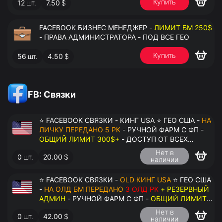
Купить
12
шт.
7.50
$
FACEBOOK БИЗНЕС МЕНЕДЖЕР -
ЛИМИТ БМ 250$
- ПРАВА АДМИНИСТРАТОРА - ПОД ВСЕ ГЕО
Купить
56
шт.
4.50
$
FB: Связки
⭐ FACEBOOK СВЯЗКИ - КИНГ USA ⭐ ГЕО США -
НА
ЛИЧКУ ПЕРЕДАНО 5 РК
- РУЧНОЙ ФАРМ С ФП -
ОБЩИЙ ЛИМИТ 300$+
- ДОСТУП ОТ ВСЕХ
АККАУНТОВ - ПЕРЕДАЧА В АНТИДЕТЕКТ
Нет в
0
шт.
20.00
$
наличии
⭐ FACEBOOK СВЯЗКИ -
OLD КИНГ USA
⭐ ГЕО США
-
НА ОЛД БМ ПЕРЕДАНО
3 ОЛД РК
+ РЕЗЕРВНЫЙ
АДМИН
- РУЧНОЙ ФАРМ С ФП -
ОБЩИЙ ЛИМИТ
200$+
- ДОСТУП ОТ ВСЕХ АККАУНТОВ -
Нет в
0
шт.
42.00
$
ПЕРЕДАЧА В АНТИДЕТЕКТ
наличии