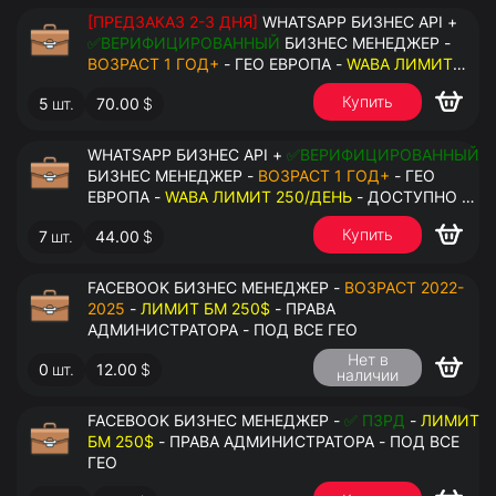
[ПРЕДЗАКАЗ 2-3 ДНЯ]
WHATSAPP БИЗНЕС API +
✅ВЕРИФИЦИРОВАННЫЙ
БИЗНЕС МЕНЕДЖЕР -
ВОЗРАСТ 1 ГОД+
- ГЕО ЕВРОПА -
WABA ЛИМИТ
2000/ДЕНЬ
- ДОСТУПНО К ПРИВЯЗКЕ ДО 20
Купить
5
шт.
70.00
$
НОМЕРОВ - ПРАВА АДМИНИСТРАТОРА
WHATSAPP БИЗНЕС API +
✅ВЕРИФИЦИРОВАННЫЙ
БИЗНЕС МЕНЕДЖЕР -
ВОЗРАСТ 1 ГОД+
- ГЕО
ЕВРОПА -
WABA ЛИМИТ 250/ДЕНЬ
- ДОСТУПНО К
ПРИВЯЗКЕ ДО 2 НОМЕРОВ - ПРАВА
Купить
7
шт.
44.00
$
АДМИНИСТРАТОРА
FACEBOOK БИЗНЕС МЕНЕДЖЕР -
ВОЗРАСТ 2022-
2025
-
ЛИМИТ БМ 250$
- ПРАВА
АДМИНИСТРАТОРА - ПОД ВСЕ ГЕО
Нет в
0
шт.
12.00
$
наличии
FACEBOOK БИЗНЕС МЕНЕДЖЕР -
✅ ПЗРД
-
ЛИМИТ
БМ 250$
- ПРАВА АДМИНИСТРАТОРА - ПОД ВСЕ
ГЕО