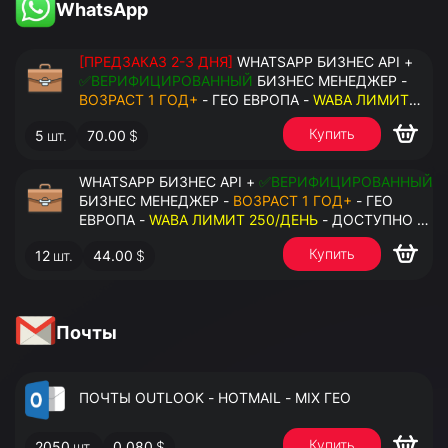
WhatsApp
[ПРЕДЗАКАЗ 2-3 ДНЯ]
WHATSAPP БИЗНЕС API +
✅ВЕРИФИЦИРОВАННЫЙ
БИЗНЕС МЕНЕДЖЕР -
ВОЗРАСТ 1 ГОД+
- ГЕО ЕВРОПА -
WABA ЛИМИТ
2000/ДЕНЬ
- ДОСТУПНО К ПРИВЯЗКЕ ДО 20
Купить
5
шт.
70.00
$
НОМЕРОВ - ПРАВА АДМИНИСТРАТОРА
WHATSAPP БИЗНЕС API +
✅ВЕРИФИЦИРОВАННЫЙ
БИЗНЕС МЕНЕДЖЕР -
ВОЗРАСТ 1 ГОД+
- ГЕО
ЕВРОПА -
WABA ЛИМИТ 250/ДЕНЬ
- ДОСТУПНО К
ПРИВЯЗКЕ ДО 2 НОМЕРОВ - ПРАВА
Купить
12
шт.
44.00
$
АДМИНИСТРАТОРА
Почты
ПОЧТЫ OUTLOOK - HOTMAIL - MIX ГЕО
Купить
2050
шт.
0.080
$