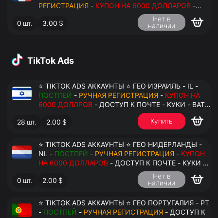
РЕГИСТРАЦИЯ
-
КУПОН НА 6000 ДОЛЛАРОВ
-
ДОСТУП К ПОЧТЕ - КУКИ - ВАТ ЗАПОЛНЕН -
Нет в
0
шт.
3.00
$
ПЕРЕДАЧА В АНТИДЕТЕКТ
наличии
TikTok Ads
⭐ TIKTOK ADS АККАУНТЫ ⭐ ГЕО ИЗРАИЛЬ - IL -
ПОСТПЕЙ
-
РУЧНАЯ РЕГИСТРАЦИЯ
-
КУПОН НА
6000 ДОЛЛРОВ
- ДОСТУП К ПОЧТЕ - КУКИ - ВАТ
ЗАПОЛНЕН - ПЕРЕДАЧА В АНТИДЕТЕКТ
Купить
28
шт.
2.00
$
⭐ TIKTOK ADS АККАУНТЫ ⭐ ГЕО НИДЕРЛАНДЫ -
NL -
ПОСТПЕЙ
-
РУЧНАЯ РЕГИСТРАЦИЯ
-
КУПОН
НА 6000 ДОЛЛАРОВ
- ДОСТУП К ПОЧТЕ - КУКИ -
ВАТ ЗАПОЛНЕН - ПЕРЕДАЧА В АНТИДЕТЕКТ
Нет в
0
шт.
2.00
$
наличии
⭐ TIKTOK ADS АККАУНТЫ ⭐ ГЕО ПОРТУГАЛИЯ - PT
-
ПОСТПЕЙ
-
РУЧНАЯ РЕГИСТРАЦИЯ
- ДОСТУП К