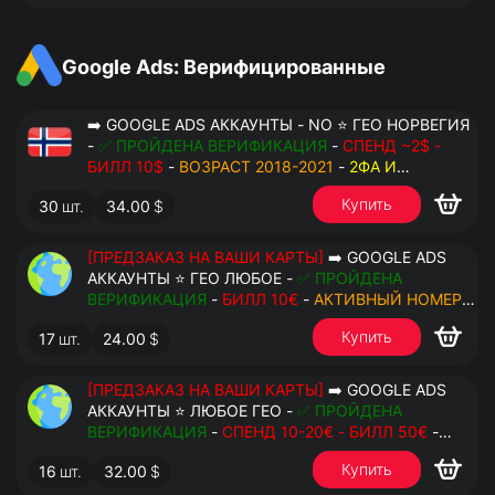
Google Ads: Верифицированные
➡️ GOOGLE ADS АККАУНТЫ - NO ⭐ ГЕО НОРВЕГИЯ
-
✅ ПРОЙДЕНА ВЕРИФИКАЦИЯ
-
СПЕНД ~2$ -
БИЛЛ 10$
-
ВОЗРАСТ 2018-2021
-
2ФА И
РЕЗЕРВНЫЕ КОДЫ
- РУЧНОЙ ФАРМ - РЕЗЕРВНАЯ
Купить
30
шт.
34.00
$
ПОЧТА С ДОСТУПОМ - ПЕРЕДАЧА В OCTO
[ПРЕДЗАКАЗ НА ВАШИ КАРТЫ]
➡️ GOOGLE ADS
АККАУНТЫ ⭐ ГЕО ЛЮБОЕ -
✅ ПРОЙДЕНА
ВЕРИФИКАЦИЯ
-
БИЛЛ 10€
-
АКТИВНЫЙ НОМЕР
ДЛЯ ПОВТОРНЫХ СМС
-
2ФА И РЕЗЕРВНЫЕ КОДЫ
Купить
17
шт.
24.00
$
- РУЧНОЙ ФАРМ - РЕЗЕРВНАЯ ПОЧТА С
ДОСТУПОМ - ПЕРЕДАЧА В АНТИДЕТЕКТ
[ПРЕДЗАКАЗ НА ВАШИ КАРТЫ]
➡️ GOOGLE ADS
АККАУНТЫ ⭐ ЛЮБОЕ ГЕО -
✅ ПРОЙДЕНА
ВЕРИФИКАЦИЯ
-
СПЕНД 10-20€ - БИЛЛ 50€
-
АКТИВНЫЙ НОМЕР ДЛЯ ПОВТОРНЫХ СМС
-
2ФА
Купить
16
шт.
32.00
$
И РЕЗЕРВНЫЕ КОДЫ
- РУЧНОЙ ФАРМ -
РЕЗЕРВНАЯ ПОЧТА С ДОСТУПОМ - ПЕРЕДАЧА В