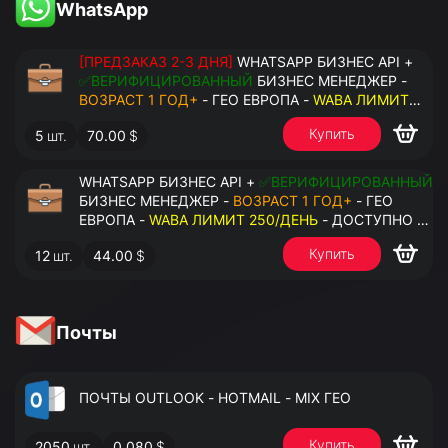
WhatsApp
[ПРЕДЗАКАЗ 2-3 ДНЯ]
WHATSAPP БИЗНЕС API +
✅ВЕРИФИЦИРОВАННЫЙ
БИЗНЕС МЕНЕДЖЕР -
ВОЗРАСТ 1 ГОД+
- ГЕО ЕВРОПА -
WABA ЛИМИТ
2000/ДЕНЬ
- ДОСТУПНО К ПРИВЯЗКЕ ДО 20
Купить
5
шт.
70.00
$
НОМЕРОВ - ПРАВА АДМИНИСТРАТОРА
WHATSAPP БИЗНЕС API +
✅ВЕРИФИЦИРОВАННЫЙ
БИЗНЕС МЕНЕДЖЕР -
ВОЗРАСТ 1 ГОД+
- ГЕО
ЕВРОПА -
WABA ЛИМИТ 250/ДЕНЬ
- ДОСТУПНО К
ПРИВЯЗКЕ ДО 2 НОМЕРОВ - ПРАВА
Купить
12
шт.
44.00
$
АДМИНИСТРАТОРА
Почты
ПОЧТЫ OUTLOOK - HOTMAIL - MIX ГЕО
Купить
2050
шт.
0.080
$