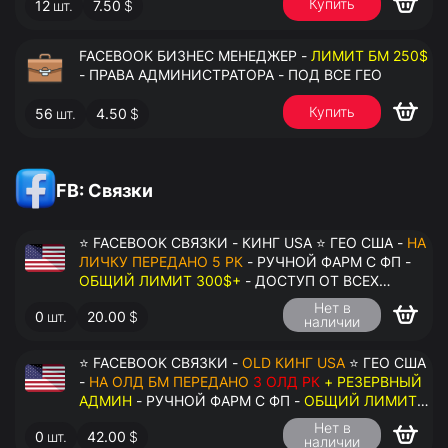
Купить
12
шт.
7.50
$
FACEBOOK БИЗНЕС МЕНЕДЖЕР -
ЛИМИТ БМ 250$
- ПРАВА АДМИНИСТРАТОРА - ПОД ВСЕ ГЕО
Купить
56
шт.
4.50
$
FB: Связки
⭐ FACEBOOK СВЯЗКИ - КИНГ USA ⭐ ГЕО США -
НА
ЛИЧКУ ПЕРЕДАНО 5 РК
- РУЧНОЙ ФАРМ С ФП -
ОБЩИЙ ЛИМИТ 300$+
- ДОСТУП ОТ ВСЕХ
АККАУНТОВ - ПЕРЕДАЧА В АНТИДЕТЕКТ
Нет в
0
шт.
20.00
$
наличии
⭐ FACEBOOK СВЯЗКИ -
OLD КИНГ USA
⭐ ГЕО США
-
НА ОЛД БМ ПЕРЕДАНО
3 ОЛД РК
+ РЕЗЕРВНЫЙ
АДМИН
- РУЧНОЙ ФАРМ С ФП -
ОБЩИЙ ЛИМИТ
200$+
- ДОСТУП ОТ ВСЕХ АККАУНТОВ -
Нет в
0
шт.
42.00
$
ПЕРЕДАЧА В АНТИДЕТЕКТ
наличии