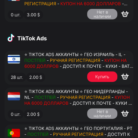
РЕГИСТРАЦИЯ
-
КУПОН НА 6000 ДОЛЛАРОВ
-
ДОСТУП К ПОЧТЕ - КУКИ - ВАТ ЗАПОЛНЕН -
Нет в
0
шт.
3.00
$
ПЕРЕДАЧА В АНТИДЕТЕКТ
наличии
TikTok Ads
⭐ TIKTOK ADS АККАУНТЫ ⭐ ГЕО ИЗРАИЛЬ - IL -
ПОСТПЕЙ
-
РУЧНАЯ РЕГИСТРАЦИЯ
-
КУПОН НА
6000 ДОЛЛРОВ
- ДОСТУП К ПОЧТЕ - КУКИ - ВАТ
ЗАПОЛНЕН - ПЕРЕДАЧА В АНТИДЕТЕКТ
Купить
28
шт.
2.00
$
⭐ TIKTOK ADS АККАУНТЫ ⭐ ГЕО НИДЕРЛАНДЫ -
NL -
ПОСТПЕЙ
-
РУЧНАЯ РЕГИСТРАЦИЯ
-
КУПОН
НА 6000 ДОЛЛАРОВ
- ДОСТУП К ПОЧТЕ - КУКИ -
ВАТ ЗАПОЛНЕН - ПЕРЕДАЧА В АНТИДЕТЕКТ
Нет в
0
шт.
2.00
$
наличии
⭐ TIKTOK ADS АККАУНТЫ ⭐ ГЕО ПОРТУГАЛИЯ - PT
-
ПОСТПЕЙ
-
РУЧНАЯ РЕГИСТРАЦИЯ
- ДОСТУП К