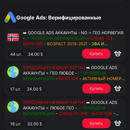
Google Ads: Верифицированные
➡️ GOOGLE ADS АККАУНТЫ - NO ⭐ ГЕО НОРВЕГИЯ
-
✅ ПРОЙДЕНА ВЕРИФИКАЦИЯ
-
СПЕНД ~2$ -
БИЛЛ 10$
-
ВОЗРАСТ 2018-2021
-
2ФА И
РЕЗЕРВНЫЕ КОДЫ
- РУЧНОЙ ФАРМ - РЕЗЕРВНАЯ
Купить
44
шт.
34.00
$
ПОЧТА С ДОСТУПОМ - ПЕРЕДАЧА В OCTO
[ПРЕДЗАКАЗ НА ВАШИ КАРТЫ]
➡️ GOOGLE ADS
АККАУНТЫ ⭐ ГЕО ЛЮБОЕ -
✅ ПРОЙДЕНА
ВЕРИФИКАЦИЯ
-
БИЛЛ 10€
-
АКТИВНЫЙ НОМЕР
ДЛЯ ПОВТОРНЫХ СМС
-
2ФА И РЕЗЕРВНЫЕ КОДЫ
Купить
17
шт.
24.00
$
- РУЧНОЙ ФАРМ - РЕЗЕРВНАЯ ПОЧТА С
ДОСТУПОМ - ПЕРЕДАЧА В АНТИДЕТЕКТ
[ПРЕДЗАКАЗ НА ВАШИ КАРТЫ]
➡️ GOOGLE ADS
АККАУНТЫ ⭐ ЛЮБОЕ ГЕО -
✅ ПРОЙДЕНА
ВЕРИФИКАЦИЯ
-
СПЕНД 10-20€ - БИЛЛ 50€
-
АКТИВНЫЙ НОМЕР ДЛЯ ПОВТОРНЫХ СМС
-
2ФА
Купить
16
шт.
32.00
$
И РЕЗЕРВНЫЕ КОДЫ
- РУЧНОЙ ФАРМ -
РЕЗЕРВНАЯ ПОЧТА С ДОСТУПОМ - ПЕРЕДАЧА В