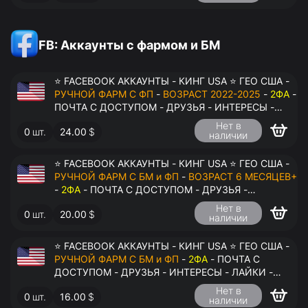
FB: Аккаунты с фармом и БМ
⭐ FACEBOOK АККАУНТЫ - КИНГ USA ⭐ ГЕО США -
РУЧНОЙ ФАРМ С ФП
-
ВОЗРАСТ 2022-2025
-
2ФА
-
ПОЧТА С ДОСТУПОМ - ДРУЗЬЯ - ИНТЕРЕСЫ -
ЛАЙКИ - КОММЕНТАРИИ - ПЕРЕДАЧА В
Нет в
0
шт.
24.00
$
АНТИДЕТЕКТ
наличии
⭐ FACEBOOK АККАУНТЫ - КИНГ USA ⭐ ГЕО США -
РУЧНОЙ ФАРМ С БМ и ФП
-
ВОЗРАСТ 6 МЕСЯЦЕВ+
-
2ФА
- ПОЧТА С ДОСТУПОМ - ДРУЗЬЯ -
ИНТЕРЕСЫ - ЛАЙКИ - КОММЕНТАРИИ - ПЕРЕДАЧА
Нет в
0
шт.
20.00
$
В АНТИДЕТЕКТ
наличии
⭐ FACEBOOK АККАУНТЫ - КИНГ USA ⭐ ГЕО США -
РУЧНОЙ ФАРМ С БМ и ФП
-
2ФА
- ПОЧТА С
ДОСТУПОМ - ДРУЗЬЯ - ИНТЕРЕСЫ - ЛАЙКИ -
КОММЕНТАРИИ - ПЕРЕДАЧА В АНТИДЕТЕКТ
Нет в
0
шт.
16.00
$
наличии