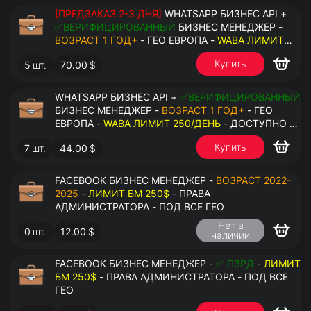
[ПРЕДЗАКАЗ 2-3 ДНЯ]
WHATSAPP БИЗНЕС API +
✅ВЕРИФИЦИРОВАННЫЙ
БИЗНЕС МЕНЕДЖЕР -
ВОЗРАСТ 1 ГОД+
- ГЕО ЕВРОПА -
WABA ЛИМИТ
2000/ДЕНЬ
- ДОСТУПНО К ПРИВЯЗКЕ ДО 20
Купить
5
шт.
70.00
$
НОМЕРОВ - ПРАВА АДМИНИСТРАТОРА
WHATSAPP БИЗНЕС API +
✅ВЕРИФИЦИРОВАННЫЙ
БИЗНЕС МЕНЕДЖЕР -
ВОЗРАСТ 1 ГОД+
- ГЕО
ЕВРОПА -
WABA ЛИМИТ 250/ДЕНЬ
- ДОСТУПНО К
ПРИВЯЗКЕ ДО 2 НОМЕРОВ - ПРАВА
Купить
7
шт.
44.00
$
АДМИНИСТРАТОРА
FACEBOOK БИЗНЕС МЕНЕДЖЕР -
ВОЗРАСТ 2022-
2025
-
ЛИМИТ БМ 250$
- ПРАВА
АДМИНИСТРАТОРА - ПОД ВСЕ ГЕО
Нет в
0
шт.
12.00
$
наличии
FACEBOOK БИЗНЕС МЕНЕДЖЕР -
✅ ПЗРД
-
ЛИМИТ
БМ 250$
- ПРАВА АДМИНИСТРАТОРА - ПОД ВСЕ
ГЕО