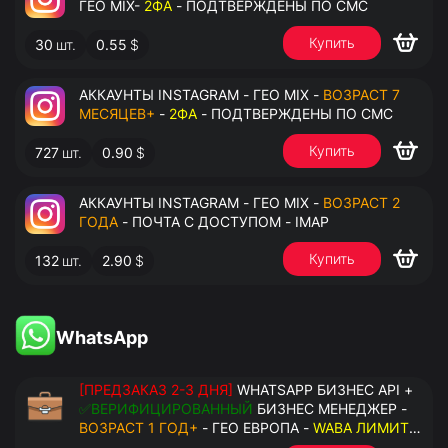
ГЕО MIX-
2ФА
- ПОДТВЕРЖДЕНЫ ПО СМС
Купить
30
шт.
0.55
$
АККАУНТЫ INSTAGRAM - ГЕО MIX -
ВОЗРАСТ 7
МЕСЯЦЕВ+
-
2ФА
- ПОДТВЕРЖДЕНЫ ПО СМС
Купить
727
шт.
0.90
$
АККАУНТЫ INSTAGRAM - ГЕО MIX -
ВОЗРАСТ 2
ГОДА
- ПОЧТА С ДОСТУПОМ - IMAP
Купить
132
шт.
2.90
$
WhatsApp
[ПРЕДЗАКАЗ 2-3 ДНЯ]
WHATSAPP БИЗНЕС API +
✅ВЕРИФИЦИРОВАННЫЙ
БИЗНЕС МЕНЕДЖЕР -
ВОЗРАСТ 1 ГОД+
- ГЕО ЕВРОПА -
WABA ЛИМИТ
2000/ДЕНЬ
- ДОСТУПНО К ПРИВЯЗКЕ ДО 20