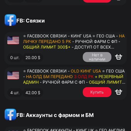
FB: Связки
⭐ FACEBOOK СВЯЗКИ - КИНГ USA ⭐ ГЕО США -
НА
ЛИЧКУ ПЕРЕДАНО 5 РК
- РУЧНОЙ ФАРМ С ФП -
ОБЩИЙ ЛИМИТ 300$+
- ДОСТУП ОТ ВСЕХ
АККАУНТОВ - ПЕРЕДАЧА В АНТИДЕТЕКТ
Нет в
0
шт.
20.00
$
наличии
⭐ FACEBOOK СВЯЗКИ -
OLD КИНГ USA
⭐ ГЕО США
-
НА ОЛД БМ ПЕРЕДАНО
3 ОЛД РК
+ РЕЗЕРВНЫЙ
АДМИН
- РУЧНОЙ ФАРМ С ФП -
ОБЩИЙ ЛИМИТ
200$+
- ДОСТУП ОТ ВСЕХ АККАУНТОВ -
Купить
4
шт.
42.00
$
ПЕРЕДАЧА В АНТИДЕТЕКТ
FB: Аккаунты с фармом и БМ
⭐ FACEBOOK АККАУНТЫ - КИНГ UK ⭐ ГЕО АНГЛИЯ