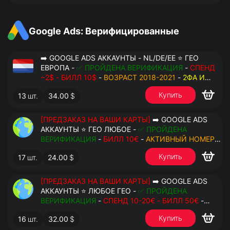
Google Ads: Верифицированные
➡️ GOOGLE ADS АККАУНТЫ - NL/DE/EE ⭐ ГЕО
ЕВРОПА -
✅ ПРОЙДЕНА ВЕРИФИКАЦИЯ
-
СПЕНД
~2$ - БИЛЛ 10$
-
ВОЗРАСТ 2018-2021
-
2ФА И
РЕЗЕРВНЫЕ КОДЫ
- РУЧНОЙ ФАРМ - РЕЗЕРВНАЯ
Купить
13
шт.
34.00
$
ПОЧТА С ДОСТУПОМ - ПЕРЕДАЧА В OCTO
[ПРЕДЗАКАЗ НА ВАШИ КАРТЫ]
➡️ GOOGLE ADS
АККАУНТЫ ⭐ ГЕО ЛЮБОЕ -
✅ ПРОЙДЕНА
ВЕРИФИКАЦИЯ
-
БИЛЛ 10€
-
АКТИВНЫЙ НОМЕР
ДЛЯ ПОВТОРНЫХ СМС
-
2ФА И РЕЗЕРВНЫЕ КОДЫ
Купить
17
шт.
24.00
$
- РУЧНОЙ ФАРМ - РЕЗЕРВНАЯ ПОЧТА С
ДОСТУПОМ - ПЕРЕДАЧА В АНТИДЕТЕКТ
[ПРЕДЗАКАЗ НА ВАШИ КАРТЫ]
➡️ GOOGLE ADS
АККАУНТЫ ⭐ ЛЮБОЕ ГЕО -
✅ ПРОЙДЕНА
ВЕРИФИКАЦИЯ
-
СПЕНД 10-20€ - БИЛЛ 50€
-
АКТИВНЫЙ НОМЕР ДЛЯ ПОВТОРНЫХ СМС
-
2ФА
Купить
16
шт.
32.00
$
И РЕЗЕРВНЫЕ КОДЫ
- РУЧНОЙ ФАРМ -
РЕЗЕРВНАЯ ПОЧТА С ДОСТУПОМ - ПЕРЕДАЧА В