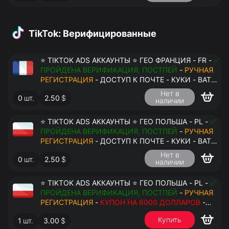
TikTok: Верифицированные
⭐ TIKTOK ADS АККАУНТЫ ⭐ ГЕО ФРАНЦИЯ - FR -
✅
ПРОЙДЕНА ВЕРИФИКАЦИЯ, ПОСТПЕЙ
-
РУЧНАЯ
РЕГИСТРАЦИЯ
- ДОСТУП К ПОЧТЕ - КУКИ - ВАТ
ЗАПОЛНЕН - ПЕРЕДАЧА В АНТИДЕТЕКТ
Нет в
0
шт.
2.50
$
наличии
⭐ TIKTOK ADS АККАУНТЫ ⭐ ГЕО ПОЛЬША - PL -
✅
ПРОЙДЕНА ВЕРИФИКАЦИЯ, ПОСТПЕЙ
-
РУЧНАЯ
РЕГИСТРАЦИЯ
- ДОСТУП К ПОЧТЕ - КУКИ - ВАТ
ЗАПОЛНЕН - ПЕРЕДАЧА В АНТИДЕТЕКТ
Нет в
0
шт.
2.50
$
наличии
⭐ TIKTOK ADS АККАУНТЫ ⭐ ГЕО ПОЛЬША - PL -
✅
ПРОЙДЕНА ВЕРИФИКАЦИЯ, ПОСТПЕЙ
-
РУЧНАЯ
РЕГИСТРАЦИЯ
-
КУПОН НА 6000 ДОЛЛАРОВ
-
ДОСТУП К ПОЧТЕ - КУКИ - ВАТ ЗАПОЛНЕН -
Купить
1
шт.
3.00
$
ПЕРЕДАЧА В АНТИДЕТЕКТ