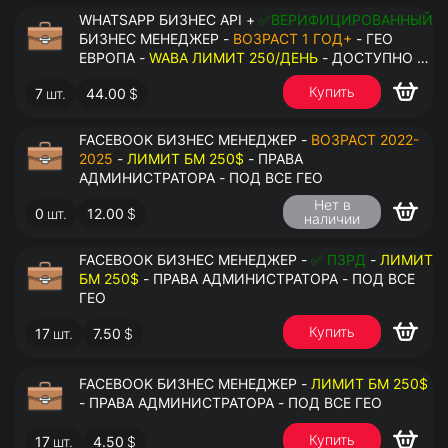
WHATSAPP БИЗНЕС API +
✅ВЕРИФИЦИРОВАННЫЙ
БИЗНЕС МЕНЕДЖЕР -
ВОЗРАСТ 1 ГОД+
- ГЕО
ЕВРОПА -
WABA ЛИМИТ 250/ДЕНЬ
- ДОСТУПНО К
ПРИВЯЗКЕ ДО 2 НОМЕРОВ - ПРАВА
Купить
7
шт.
44.00
$
АДМИНИСТРАТОРА
FACEBOOK БИЗНЕС МЕНЕДЖЕР -
ВОЗРАСТ 2022-
2025
-
ЛИМИТ БМ 250$
- ПРАВА
АДМИНИСТРАТОРА - ПОД ВСЕ ГЕО
Нет в
0
шт.
12.00
$
наличии
FACEBOOK БИЗНЕС МЕНЕДЖЕР -
✅ ПЗРД
-
ЛИМИТ
БМ 250$
- ПРАВА АДМИНИСТРАТОРА - ПОД ВСЕ
ГЕО
Купить
17
шт.
7.50
$
FACEBOOK БИЗНЕС МЕНЕДЖЕР -
ЛИМИТ БМ 250$
- ПРАВА АДМИНИСТРАТОРА - ПОД ВСЕ ГЕО
Купить
17
шт.
4.50
$