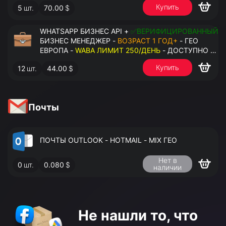
Купить
5
шт.
70.00
$
НОМЕРОВ - ПРАВА АДМИНИСТРАТОРА
WHATSAPP БИЗНЕС API +
✅ВЕРИФИЦИРОВАННЫЙ
БИЗНЕС МЕНЕДЖЕР -
ВОЗРАСТ 1 ГОД+
- ГЕО
ЕВРОПА -
WABA ЛИМИТ 250/ДЕНЬ
- ДОСТУПНО К
ПРИВЯЗКЕ ДО 2 НОМЕРОВ - ПРАВА
Купить
12
шт.
44.00
$
АДМИНИСТРАТОРА
Почты
ПОЧТЫ OUTLOOK - HOTMAIL - MIX ГЕО
Нет в
0
шт.
0.080
$
наличии
Не нашли то,
что