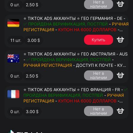
Нет в
0
шт.
2.50
$
наличии
⭐ TIKTOK ADS АККАУНТЫ ⭐ ГЕО ГЕРМАНИЯ - DE -
✅ ПРОЙДЕНА ВЕРИФИКАЦИЯ, ПОСТПЕЙ
-
РУЧНАЯ
РЕГИСТРАЦИЯ
-
КУПОН НА 6000 ДОЛЛАРОВ
-
ДОСТУП К ПОЧТЕ - КУКИ - ВАТ ЗАПОЛНЕН -
Купить
11
шт.
3.00
$
ПЕРЕДАЧА В АНТИДЕТЕКТ
⭐ TIKTOK ADS АККАУНТЫ ⭐ ГЕО АВСТРАЛИЯ - AUS
-
✅ ПРОЙДЕНА ВЕРИФИКАЦИЯ, ПОСТПЕЙ
-
РУЧНАЯ РЕГИСТРАЦИЯ
- ДОСТУП К ПОЧТЕ - КУКИ
- ВАТ ЗАПОЛНЕН - ПЕРЕДАЧА В АНТИДЕТЕКТ
Нет в
0
шт.
2.50
$
наличии
⭐ TIKTOK ADS АККАУНТЫ ⭐ ГЕО ФРАНЦИЯ - FR -
✅
ПРОЙДЕНА ВЕРИФИКАЦИЯ, ПОСТПЕЙ
-
РУЧНАЯ
РЕГИСТРАЦИЯ
-
КУПОН НА 6000 ДОЛЛАРОВ
-
ДОСТУП К ПОЧТЕ - КУКИ - ВАТ ЗАПОЛНЕН -
Нет в
0
шт.
3.00
$
ПЕРЕДАЧА В АНТИДЕТЕКТ
наличии