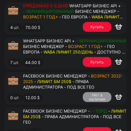
[ПРЕДЗАКАЗ 2-3 ДНЯ]
WHATSAPP БИЗНЕС API +
✅ВЕРИФИЦИРОВАННЫЙ
БИЗНЕС МЕНЕДЖЕР -
ВОЗРАСТ 1 ГОД+
- ГЕО ЕВРОПА -
WABA ЛИМИТ
2000/ДЕНЬ
- ДОСТУПНО К ПРИВЯЗКЕ ДО 20
Купить
4
шт.
70.00
$
НОМЕРОВ - ПРАВА АДМИНИСТРАТОРА
WHATSAPP БИЗНЕС API +
✅ВЕРИФИЦИРОВАННЫЙ
БИЗНЕС МЕНЕДЖЕР -
ВОЗРАСТ 1 ГОД+
- ГЕО
ЕВРОПА -
WABA ЛИМИТ 250/ДЕНЬ
- ДОСТУПНО К
ПРИВЯЗКЕ ДО 2 НОМЕРОВ - ПРАВА
Купить
7
шт.
44.00
$
АДМИНИСТРАТОРА
FACEBOOK БИЗНЕС МЕНЕДЖЕР -
ВОЗРАСТ 2022-
2025
-
ЛИМИТ БМ 250$
- ПРАВА
АДМИНИСТРАТОРА - ПОД ВСЕ ГЕО
Нет в
0
шт.
12.00
$
наличии
FACEBOOK БИЗНЕС МЕНЕДЖЕР -
✅ ПЗРД
-
ЛИМИТ
БМ 250$
- ПРАВА АДМИНИСТРАТОРА - ПОД ВСЕ
ГЕО