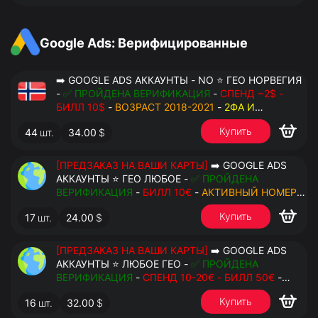
Google Ads: Верифицированные
➡️ GOOGLE ADS АККАУНТЫ - NO ⭐ ГЕО НОРВЕГИЯ
-
✅ ПРОЙДЕНА ВЕРИФИКАЦИЯ
-
СПЕНД ~2$ -
БИЛЛ 10$
-
ВОЗРАСТ 2018-2021
-
2ФА И
РЕЗЕРВНЫЕ КОДЫ
- РУЧНОЙ ФАРМ - РЕЗЕРВНАЯ
Купить
44
шт.
34.00
$
ПОЧТА С ДОСТУПОМ - ПЕРЕДАЧА В OCTO
[ПРЕДЗАКАЗ НА ВАШИ КАРТЫ]
➡️ GOOGLE ADS
АККАУНТЫ ⭐ ГЕО ЛЮБОЕ -
✅ ПРОЙДЕНА
ВЕРИФИКАЦИЯ
-
БИЛЛ 10€
-
АКТИВНЫЙ НОМЕР
ДЛЯ ПОВТОРНЫХ СМС
-
2ФА И РЕЗЕРВНЫЕ КОДЫ
Купить
17
шт.
24.00
$
- РУЧНОЙ ФАРМ - РЕЗЕРВНАЯ ПОЧТА С
ДОСТУПОМ - ПЕРЕДАЧА В АНТИДЕТЕКТ
[ПРЕДЗАКАЗ НА ВАШИ КАРТЫ]
➡️ GOOGLE ADS
АККАУНТЫ ⭐ ЛЮБОЕ ГЕО -
✅ ПРОЙДЕНА
ВЕРИФИКАЦИЯ
-
СПЕНД 10-20€ - БИЛЛ 50€
-
АКТИВНЫЙ НОМЕР ДЛЯ ПОВТОРНЫХ СМС
-
2ФА
Купить
16
шт.
32.00
$
И РЕЗЕРВНЫЕ КОДЫ
- РУЧНОЙ ФАРМ -
РЕЗЕРВНАЯ ПОЧТА С ДОСТУПОМ - ПЕРЕДАЧА В