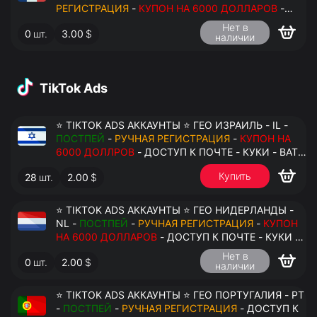
РЕГИСТРАЦИЯ
-
КУПОН НА 6000 ДОЛЛАРОВ
-
ДОСТУП К ПОЧТЕ - КУКИ - ВАТ ЗАПОЛНЕН -
Нет в
0
шт.
3.00
$
ПЕРЕДАЧА В АНТИДЕТЕКТ
наличии
TikTok Ads
⭐ TIKTOK ADS АККАУНТЫ ⭐ ГЕО ИЗРАИЛЬ - IL -
ПОСТПЕЙ
-
РУЧНАЯ РЕГИСТРАЦИЯ
-
КУПОН НА
6000 ДОЛЛРОВ
- ДОСТУП К ПОЧТЕ - КУКИ - ВАТ
ЗАПОЛНЕН - ПЕРЕДАЧА В АНТИДЕТЕКТ
Купить
28
шт.
2.00
$
⭐ TIKTOK ADS АККАУНТЫ ⭐ ГЕО НИДЕРЛАНДЫ -
NL -
ПОСТПЕЙ
-
РУЧНАЯ РЕГИСТРАЦИЯ
-
КУПОН
НА 6000 ДОЛЛАРОВ
- ДОСТУП К ПОЧТЕ - КУКИ -
ВАТ ЗАПОЛНЕН - ПЕРЕДАЧА В АНТИДЕТЕКТ
Нет в
0
шт.
2.00
$
наличии
⭐ TIKTOK ADS АККАУНТЫ ⭐ ГЕО ПОРТУГАЛИЯ - PT
-
ПОСТПЕЙ
-
РУЧНАЯ РЕГИСТРАЦИЯ
- ДОСТУП К