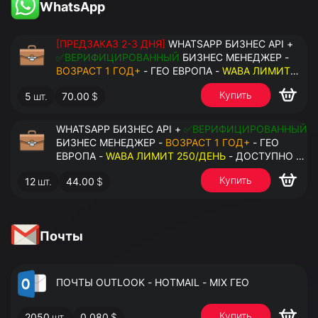
WhatsApp
[ПРЕДЗАКАЗ 2-3 ДНЯ]
WHATSAPP БИЗНЕС API +
✅ВЕРИФИЦИРОВАННЫЙ
БИЗНЕС МЕНЕДЖЕР -
ВОЗРАСТ 1 ГОД+
- ГЕО ЕВРОПА -
WABA ЛИМИТ
2000/ДЕНЬ
- ДОСТУПНО К ПРИВЯЗКЕ ДО 20
Купить
5
шт.
70.00
$
НОМЕРОВ - ПРАВА АДМИНИСТРАТОРА
WHATSAPP БИЗНЕС API +
✅ВЕРИФИЦИРОВАННЫЙ
БИЗНЕС МЕНЕДЖЕР -
ВОЗРАСТ 1 ГОД+
- ГЕО
ЕВРОПА -
WABA ЛИМИТ 250/ДЕНЬ
- ДОСТУПНО К
ПРИВЯЗКЕ ДО 2 НОМЕРОВ - ПРАВА
Купить
12
шт.
44.00
$
АДМИНИСТРАТОРА
Почты
ПОЧТЫ OUTLOOK - HOTMAIL - MIX ГЕО
Купить
2050
шт.
0.080
$