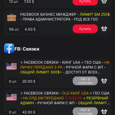
Купить
12
шт.
7.50
$
FACEBOOK БИЗНЕС МЕНЕДЖЕР -
ЛИМИТ БМ 250$
- ПРАВА АДМИНИСТРАТОРА - ПОД ВСЕ ГЕО
Купить
56
шт.
4.50
$
FB: Связки
⭐ FACEBOOK СВЯЗКИ - КИНГ USA ⭐ ГЕО США -
НА
ЛИЧКУ ПЕРЕДАНО 5 РК
- РУЧНОЙ ФАРМ С ФП -
ОБЩИЙ ЛИМИТ 300$+
- ДОСТУП ОТ ВСЕХ
АККАУНТОВ - ПЕРЕДАЧА В АНТИДЕТЕКТ
Нет в
0
шт.
20.00
$
наличии
⭐ FACEBOOK СВЯЗКИ -
OLD КИНГ USA
⭐ ГЕО США
-
НА ОЛД БМ ПЕРЕДАНО
3 ОЛД РК
+ РЕЗЕРВНЫЙ
АДМИН
- РУЧНОЙ ФАРМ С ФП -
ОБЩИЙ ЛИМИТ
200$+
- ДОСТУП ОТ ВСЕХ АККАУНТОВ -
Нет в
0
шт.
42.00
$
ПЕРЕДАЧА В АНТИДЕТЕКТ
наличии