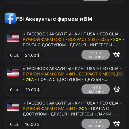
FB: Аккаунты с фармом и БМ
⭐ FACEBOOK АККАУНТЫ - КИНГ USA ⭐ ГЕО США -
РУЧНОЙ ФАРМ С ФП
-
ВОЗРАСТ 2022-2025
-
2ФА
-
ПОЧТА С ДОСТУПОМ - ДРУЗЬЯ - ИНТЕРЕСЫ -
ЛАЙКИ - КОММЕНТАРИИ - ПЕРЕДАЧА В
Нет в
0
шт.
24.00
$
АНТИДЕТЕКТ
наличии
⭐ FACEBOOK АККАУНТЫ - КИНГ USA ⭐ ГЕО США -
РУЧНОЙ ФАРМ С БМ и ФП
-
ВОЗРАСТ 6 МЕСЯЦЕВ+
-
2ФА
- ПОЧТА С ДОСТУПОМ - ДРУЗЬЯ -
ИНТЕРЕСЫ - ЛАЙКИ - КОММЕНТАРИИ - ПЕРЕДАЧА
Нет в
0
шт.
20.00
$
В АНТИДЕТЕКТ
наличии
⭐ FACEBOOK АККАУНТЫ - КИНГ USA ⭐ ГЕО США -
РУЧНОЙ ФАРМ С БМ и ФП
-
2ФА
- ПОЧТА С
ДОСТУПОМ - ДРУЗЬЯ - ИНТЕРЕСЫ - ЛАЙКИ -
КОММЕНТАРИИ - ПЕРЕДАЧА В АНТИДЕТЕКТ
Нет в
0
шт.
16.00
$
наличии