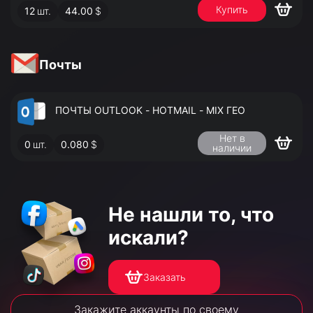
Купить
12
шт.
44.00
$
АДМИНИСТРАТОРА
Почты
ПОЧТЫ OUTLOOK - HOTMAIL - MIX ГЕО
Нет в
0
шт.
0.080
$
наличии
Не нашли то,
что
искали?
Заказать
Закажите аккаунты по своему