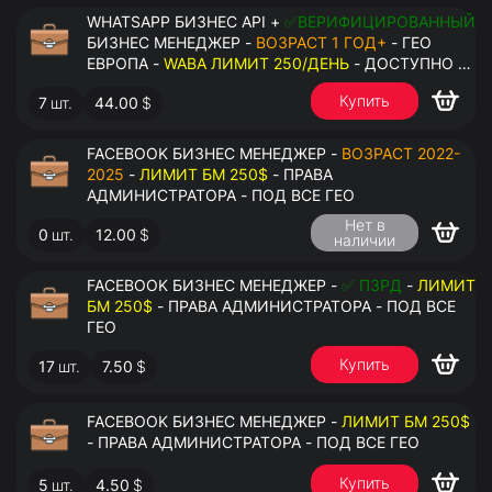
WHATSAPP БИЗНЕС API +
✅ВЕРИФИЦИРОВАННЫЙ
БИЗНЕС МЕНЕДЖЕР -
ВОЗРАСТ 1 ГОД+
- ГЕО
ЕВРОПА -
WABA ЛИМИТ 250/ДЕНЬ
- ДОСТУПНО К
ПРИВЯЗКЕ ДО 2 НОМЕРОВ - ПРАВА
Купить
7
шт.
44.00
$
АДМИНИСТРАТОРА
FACEBOOK БИЗНЕС МЕНЕДЖЕР -
ВОЗРАСТ 2022-
2025
-
ЛИМИТ БМ 250$
- ПРАВА
АДМИНИСТРАТОРА - ПОД ВСЕ ГЕО
Нет в
0
шт.
12.00
$
наличии
FACEBOOK БИЗНЕС МЕНЕДЖЕР -
✅ ПЗРД
-
ЛИМИТ
БМ 250$
- ПРАВА АДМИНИСТРАТОРА - ПОД ВСЕ
ГЕО
Купить
17
шт.
7.50
$
FACEBOOK БИЗНЕС МЕНЕДЖЕР -
ЛИМИТ БМ 250$
- ПРАВА АДМИНИСТРАТОРА - ПОД ВСЕ ГЕО
Купить
5
шт.
4.50
$