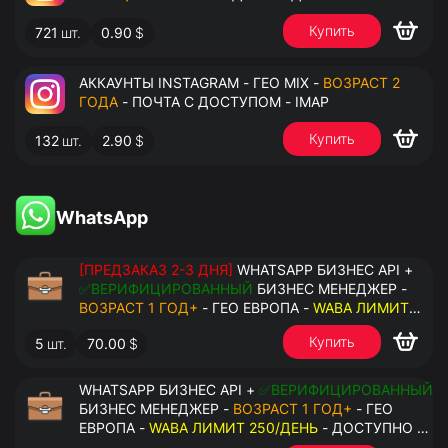
Купить
721
шт.
0.90
$
АККАУНТЫ INSTAGRAM - ГЕО MIX -
ВОЗРАСТ 2
ГОДА
- ПОЧТА С ДОСТУПОМ - IMAP
Купить
132
шт.
2.90
$
WhatsApp
[ПРЕДЗАКАЗ 2-3 ДНЯ]
WHATSAPP БИЗНЕС API +
✅ВЕРИФИЦИРОВАННЫЙ
БИЗНЕС МЕНЕДЖЕР -
ВОЗРАСТ 1 ГОД+
- ГЕО ЕВРОПА -
WABA ЛИМИТ
2000/ДЕНЬ
- ДОСТУПНО К ПРИВЯЗКЕ ДО 20
Купить
5
шт.
70.00
$
НОМЕРОВ - ПРАВА АДМИНИСТРАТОРА
WHATSAPP БИЗНЕС API +
✅ВЕРИФИЦИРОВАННЫЙ
БИЗНЕС МЕНЕДЖЕР -
ВОЗРАСТ 1 ГОД+
- ГЕО
ЕВРОПА -
WABA ЛИМИТ 250/ДЕНЬ
- ДОСТУПНО К
ПРИВЯЗКЕ ДО 2 НОМЕРОВ - ПРАВА