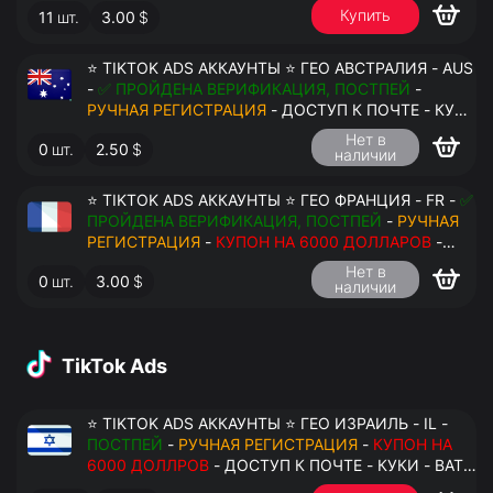
Купить
11
шт.
3.00
$
ПЕРЕДАЧА В АНТИДЕТЕКТ
⭐ TIKTOK ADS АККАУНТЫ ⭐ ГЕО АВСТРАЛИЯ - AUS
-
✅ ПРОЙДЕНА ВЕРИФИКАЦИЯ, ПОСТПЕЙ
-
РУЧНАЯ РЕГИСТРАЦИЯ
- ДОСТУП К ПОЧТЕ - КУКИ
- ВАТ ЗАПОЛНЕН - ПЕРЕДАЧА В АНТИДЕТЕКТ
Нет в
0
шт.
2.50
$
наличии
⭐ TIKTOK ADS АККАУНТЫ ⭐ ГЕО ФРАНЦИЯ - FR -
✅
ПРОЙДЕНА ВЕРИФИКАЦИЯ, ПОСТПЕЙ
-
РУЧНАЯ
РЕГИСТРАЦИЯ
-
КУПОН НА 6000 ДОЛЛАРОВ
-
ДОСТУП К ПОЧТЕ - КУКИ - ВАТ ЗАПОЛНЕН -
Нет в
0
шт.
3.00
$
ПЕРЕДАЧА В АНТИДЕТЕКТ
наличии
TikTok Ads
⭐ TIKTOK ADS АККАУНТЫ ⭐ ГЕО ИЗРАИЛЬ - IL -
ПОСТПЕЙ
-
РУЧНАЯ РЕГИСТРАЦИЯ
-
КУПОН НА
6000 ДОЛЛРОВ
- ДОСТУП К ПОЧТЕ - КУКИ - ВАТ
ЗАПОЛНЕН - ПЕРЕДАЧА В АНТИДЕТЕКТ