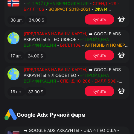
-
✅ ПРОЙДЕНА ВЕРИФИКАЦИЯ
-
СПЕНД ~2$ -
БИЛЛ 10$
-
ВОЗРАСТ 2018-2021
-
2ФА И
РЕЗЕРВНЫЕ КОДЫ
- РУЧНОЙ ФАРМ - РЕЗЕРВНАЯ
Купить
38
шт.
34.00
$
ПОЧТА С ДОСТУПОМ - ПЕРЕДАЧА В OCTO
[ПРЕДЗАКАЗ НА ВАШИ КАРТЫ]
➡️ GOOGLE ADS
АККАУНТЫ ⭐ ГЕО ЛЮБОЕ -
✅ ПРОЙДЕНА
ВЕРИФИКАЦИЯ
-
БИЛЛ 10€
-
АКТИВНЫЙ НОМЕР
ДЛЯ ПОВТОРНЫХ СМС
-
2ФА И РЕЗЕРВНЫЕ КОДЫ
Купить
17
шт.
24.00
$
- РУЧНОЙ ФАРМ - РЕЗЕРВНАЯ ПОЧТА С
ДОСТУПОМ - ПЕРЕДАЧА В АНТИДЕТЕКТ
[ПРЕДЗАКАЗ НА ВАШИ КАРТЫ]
➡️ GOOGLE ADS
АККАУНТЫ ⭐ ЛЮБОЕ ГЕО -
✅ ПРОЙДЕНА
ВЕРИФИКАЦИЯ
-
СПЕНД 10-20€ - БИЛЛ 50€
-
АКТИВНЫЙ НОМЕР ДЛЯ ПОВТОРНЫХ СМС
-
2ФА
Купить
16
шт.
32.00
$
И РЕЗЕРВНЫЕ КОДЫ
- РУЧНОЙ ФАРМ -
РЕЗЕРВНАЯ ПОЧТА С ДОСТУПОМ - ПЕРЕДАЧА В
АНТИДЕТЕКТ
Google Ads: Ручной фарм
➡️ GOOGLE ADS АККАУНТЫ - USA ⭐ ГЕО США -