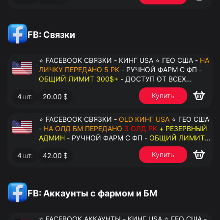
FB: Связки
⭐ FACEBOOK СВЯЗКИ - КИНГ USA ⭐ ГЕО США -
НА
ЛИЧКУ ПЕРЕДАНО 5 РК
- РУЧНОЙ ФАРМ С ФП -
ОБЩИЙ ЛИМИТ 300$+
- ДОСТУП ОТ ВСЕХ
АККАУНТОВ - ПЕРЕДАЧА В АНТИДЕТЕКТ
Купить
4
шт.
20.00
$
⭐ FACEBOOK СВЯЗКИ -
OLD КИНГ USA
⭐ ГЕО США
-
НА ОЛД БМ ПЕРЕДАНО
3 ОЛД РК
+ РЕЗЕРВНЫЙ
АДМИН
- РУЧНОЙ ФАРМ С ФП -
ОБЩИЙ ЛИМИТ
200$+
- ДОСТУП ОТ ВСЕХ АККАУНТОВ -
Купить
4
шт.
42.00
$
ПЕРЕДАЧА В АНТИДЕТЕКТ
FB: Аккаунты с фармом и БМ
⭐ FACEBOOK АККАУНТЫ - КИНГ USA ⭐ ГЕО США -