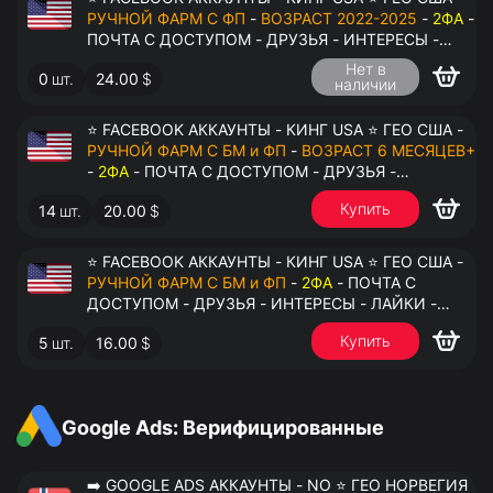
РУЧНОЙ ФАРМ С ФП
-
ВОЗРАСТ 2022-2025
-
2ФА
-
ПОЧТА С ДОСТУПОМ - ДРУЗЬЯ - ИНТЕРЕСЫ -
ЛАЙКИ - КОММЕНТАРИИ - ПЕРЕДАЧА В
Нет в
0
шт.
24.00
$
АНТИДЕТЕКТ
наличии
⭐ FACEBOOK АККАУНТЫ - КИНГ USA ⭐ ГЕО США -
РУЧНОЙ ФАРМ С БМ и ФП
-
ВОЗРАСТ 6 МЕСЯЦЕВ+
-
2ФА
- ПОЧТА С ДОСТУПОМ - ДРУЗЬЯ -
ИНТЕРЕСЫ - ЛАЙКИ - КОММЕНТАРИИ - ПЕРЕДАЧА
Купить
14
шт.
20.00
$
В АНТИДЕТЕКТ
⭐ FACEBOOK АККАУНТЫ - КИНГ USA ⭐ ГЕО США -
РУЧНОЙ ФАРМ С БМ и ФП
-
2ФА
- ПОЧТА С
ДОСТУПОМ - ДРУЗЬЯ - ИНТЕРЕСЫ - ЛАЙКИ -
КОММЕНТАРИИ - ПЕРЕДАЧА В АНТИДЕТЕКТ
Купить
5
шт.
16.00
$
Google Ads: Верифицированные
➡️ GOOGLE ADS АККАУНТЫ - NO ⭐ ГЕО НОРВЕГИЯ