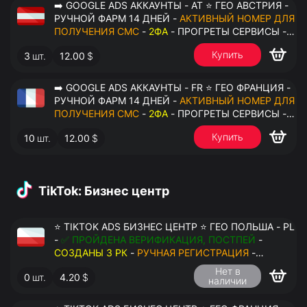
➡️ GOOGLE ADS АККАУНТЫ - AT ⭐ ГЕО АВСТРИЯ -
РУЧНОЙ ФАРМ 14 ДНЕЙ -
АКТИВНЫЙ НОМЕР ДЛЯ
ПОЛУЧЕНИЯ СМС
-
2ФА
- ПРОГРЕТЫ СЕРВИСЫ -
ПЕРЕДАЧА В ОКТО
Купить
3
шт.
12.00
$
➡️ GOOGLE ADS АККАУНТЫ - FR ⭐ ГЕО ФРАНЦИЯ -
РУЧНОЙ ФАРМ 14 ДНЕЙ -
АКТИВНЫЙ НОМЕР ДЛЯ
ПОЛУЧЕНИЯ СМС
-
2ФА
- ПРОГРЕТЫ СЕРВИСЫ -
ПЕРЕДАЧА В ОКТО
Купить
10
шт.
12.00
$
TikTok: Бизнес центр
⭐ TIKTOK ADS БИЗНЕС ЦЕНТР ⭐ ГЕО ПОЛЬША - PL
-
✅ ПРОЙДЕНА ВЕРИФИКАЦИЯ, ПОСТПЕЙ
-
СОЗДАНЫ 3 РК
-
РУЧНАЯ РЕГИСТРАЦИЯ
-
ДОСТУП К ПОЧТЕ - КУКИ - ВАТ ЗАПОЛНЕН -
Нет в
0
шт.
4.20
$
ПЕРЕДАЧА В АНТИДЕТЕКТ
наличии