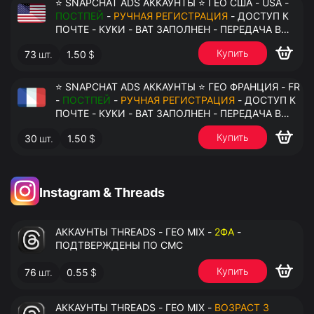
⭐ SNAPCHAT ADS АККАУНТЫ ⭐ ГЕО США - USA -
ПОСТПЕЙ
-
РУЧНАЯ РЕГИСТРАЦИЯ
- ДОСТУП К
ПОЧТЕ - КУКИ - ВАТ ЗАПОЛНЕН - ПЕРЕДАЧА В
АНТИДЕТЕКТ
Купить
73
шт.
1.50
$
⭐ SNAPCHAT ADS АККАУНТЫ ⭐ ГЕО ФРАНЦИЯ - FR
-
ПОСТПЕЙ
-
РУЧНАЯ РЕГИСТРАЦИЯ
- ДОСТУП К
ПОЧТЕ - КУКИ - ВАТ ЗАПОЛНЕН - ПЕРЕДАЧА В
АНТИДЕТЕКТ
Купить
30
шт.
1.50
$
Instagram & Threads
АККАУНТЫ THREADS - ГЕО MIX -
2ФА
-
ПОДТВЕРЖДЕНЫ ПО СМС
Купить
76
шт.
0.55
$
АККАУНТЫ THREADS - ГЕО MIX -
ВОЗРАСТ 3