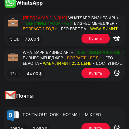
WhatsApp
[ПРЕДЗАКАЗ 2-3 ДНЯ]
WHATSAPP БИЗНЕС API +
✅ВЕРИФИЦИРОВАННЫЙ
БИЗНЕС МЕНЕДЖЕР -
ВОЗРАСТ 1 ГОД+
- ГЕО ЕВРОПА -
WABA ЛИМИТ
2000/ДЕНЬ
- ДОСТУПНО К ПРИВЯЗКЕ ДО 20
Купить
5
шт.
70.00
$
НОМЕРОВ - ПРАВА АДМИНИСТРАТОРА
WHATSAPP БИЗНЕС API +
✅ВЕРИФИЦИРОВАННЫЙ
БИЗНЕС МЕНЕДЖЕР -
ВОЗРАСТ 1 ГОД+
- ГЕО
ЕВРОПА -
WABA ЛИМИТ 250/ДЕНЬ
- ДОСТУПНО К
ПРИВЯЗКЕ ДО 2 НОМЕРОВ - ПРАВА
Купить
12
шт.
44.00
$
АДМИНИСТРАТОРА
Почты
ПОЧТЫ OUTLOOK - HOTMAIL - MIX ГЕО
Купить
2050
шт.
0.080
$