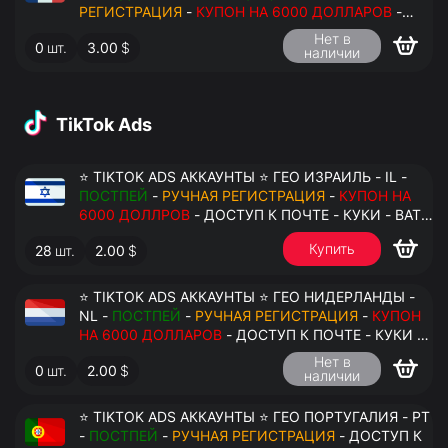
РЕГИСТРАЦИЯ
-
КУПОН НА 6000 ДОЛЛАРОВ
-
ДОСТУП К ПОЧТЕ - КУКИ - ВАТ ЗАПОЛНЕН -
Нет в
0
шт.
3.00
$
ПЕРЕДАЧА В АНТИДЕТЕКТ
наличии
TikTok Ads
⭐ TIKTOK ADS АККАУНТЫ ⭐ ГЕО ИЗРАИЛЬ - IL -
ПОСТПЕЙ
-
РУЧНАЯ РЕГИСТРАЦИЯ
-
КУПОН НА
6000 ДОЛЛРОВ
- ДОСТУП К ПОЧТЕ - КУКИ - ВАТ
ЗАПОЛНЕН - ПЕРЕДАЧА В АНТИДЕТЕКТ
Купить
28
шт.
2.00
$
⭐ TIKTOK ADS АККАУНТЫ ⭐ ГЕО НИДЕРЛАНДЫ -
NL -
ПОСТПЕЙ
-
РУЧНАЯ РЕГИСТРАЦИЯ
-
КУПОН
НА 6000 ДОЛЛАРОВ
- ДОСТУП К ПОЧТЕ - КУКИ -
ВАТ ЗАПОЛНЕН - ПЕРЕДАЧА В АНТИДЕТЕКТ
Нет в
0
шт.
2.00
$
наличии
⭐ TIKTOK ADS АККАУНТЫ ⭐ ГЕО ПОРТУГАЛИЯ - PT
-
ПОСТПЕЙ
-
РУЧНАЯ РЕГИСТРАЦИЯ
- ДОСТУП К