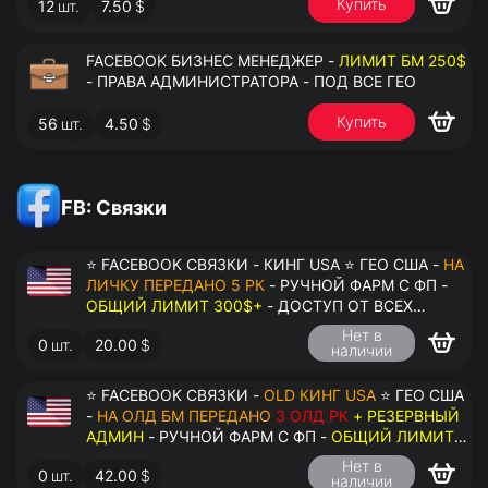
Купить
12
шт.
7.50
$
FACEBOOK БИЗНЕС МЕНЕДЖЕР -
ЛИМИТ БМ 250$
- ПРАВА АДМИНИСТРАТОРА - ПОД ВСЕ ГЕО
Купить
56
шт.
4.50
$
FB: Связки
⭐ FACEBOOK СВЯЗКИ - КИНГ USA ⭐ ГЕО США -
НА
ЛИЧКУ ПЕРЕДАНО 5 РК
- РУЧНОЙ ФАРМ С ФП -
ОБЩИЙ ЛИМИТ 300$+
- ДОСТУП ОТ ВСЕХ
АККАУНТОВ - ПЕРЕДАЧА В АНТИДЕТЕКТ
Нет в
0
шт.
20.00
$
наличии
⭐ FACEBOOK СВЯЗКИ -
OLD КИНГ USA
⭐ ГЕО США
-
НА ОЛД БМ ПЕРЕДАНО
3 ОЛД РК
+ РЕЗЕРВНЫЙ
АДМИН
- РУЧНОЙ ФАРМ С ФП -
ОБЩИЙ ЛИМИТ
200$+
- ДОСТУП ОТ ВСЕХ АККАУНТОВ -
Нет в
0
шт.
42.00
$
ПЕРЕДАЧА В АНТИДЕТЕКТ
наличии