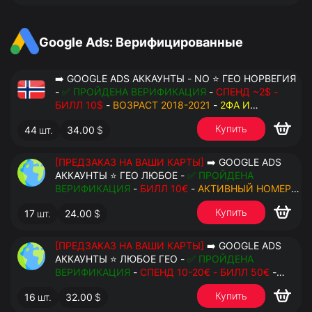
Google Ads: Верифицированные
➡️ GOOGLE ADS АККАУНТЫ - NO ⭐ ГЕО НОРВЕГИЯ
-
✅ ПРОЙДЕНА ВЕРИФИКАЦИЯ
-
СПЕНД ~2$ -
БИЛЛ 10$
-
ВОЗРАСТ 2018-2021
-
2ФА И
РЕЗЕРВНЫЕ КОДЫ
- РУЧНОЙ ФАРМ - РЕЗЕРВНАЯ
Купить
44
шт.
34.00
$
ПОЧТА С ДОСТУПОМ - ПЕРЕДАЧА В OCTO
[ПРЕДЗАКАЗ НА ВАШИ КАРТЫ]
➡️ GOOGLE ADS
АККАУНТЫ ⭐ ГЕО ЛЮБОЕ -
✅ ПРОЙДЕНА
ВЕРИФИКАЦИЯ
-
БИЛЛ 10€
-
АКТИВНЫЙ НОМЕР
ДЛЯ ПОВТОРНЫХ СМС
-
2ФА И РЕЗЕРВНЫЕ КОДЫ
Купить
17
шт.
24.00
$
- РУЧНОЙ ФАРМ - РЕЗЕРВНАЯ ПОЧТА С
ДОСТУПОМ - ПЕРЕДАЧА В АНТИДЕТЕКТ
[ПРЕДЗАКАЗ НА ВАШИ КАРТЫ]
➡️ GOOGLE ADS
АККАУНТЫ ⭐ ЛЮБОЕ ГЕО -
✅ ПРОЙДЕНА
ВЕРИФИКАЦИЯ
-
СПЕНД 10-20€ - БИЛЛ 50€
-
АКТИВНЫЙ НОМЕР ДЛЯ ПОВТОРНЫХ СМС
-
2ФА
Купить
16
шт.
32.00
$
И РЕЗЕРВНЫЕ КОДЫ
- РУЧНОЙ ФАРМ -
РЕЗЕРВНАЯ ПОЧТА С ДОСТУПОМ - ПЕРЕДАЧА В