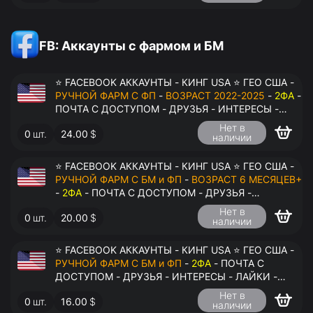
FB: Аккаунты с фармом и БМ
⭐ FACEBOOK АККАУНТЫ - КИНГ USA ⭐ ГЕО США -
РУЧНОЙ ФАРМ С ФП
-
ВОЗРАСТ 2022-2025
-
2ФА
-
ПОЧТА С ДОСТУПОМ - ДРУЗЬЯ - ИНТЕРЕСЫ -
ЛАЙКИ - КОММЕНТАРИИ - ПЕРЕДАЧА В
Нет в
0
шт.
24.00
$
АНТИДЕТЕКТ
наличии
⭐ FACEBOOK АККАУНТЫ - КИНГ USA ⭐ ГЕО США -
РУЧНОЙ ФАРМ С БМ и ФП
-
ВОЗРАСТ 6 МЕСЯЦЕВ+
-
2ФА
- ПОЧТА С ДОСТУПОМ - ДРУЗЬЯ -
ИНТЕРЕСЫ - ЛАЙКИ - КОММЕНТАРИИ - ПЕРЕДАЧА
Нет в
0
шт.
20.00
$
В АНТИДЕТЕКТ
наличии
⭐ FACEBOOK АККАУНТЫ - КИНГ USA ⭐ ГЕО США -
РУЧНОЙ ФАРМ С БМ и ФП
-
2ФА
- ПОЧТА С
ДОСТУПОМ - ДРУЗЬЯ - ИНТЕРЕСЫ - ЛАЙКИ -
КОММЕНТАРИИ - ПЕРЕДАЧА В АНТИДЕТЕКТ
Нет в
0
шт.
16.00
$
наличии