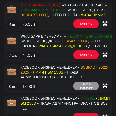
[ПРЕДЗАКАЗ 2-3 ДНЯ]
WHATSAPP БИЗНЕС API +
✅ВЕРИФИЦИРОВАННЫЙ
БИЗНЕС МЕНЕДЖЕР -
ВОЗРАСТ 1 ГОД+
- ГЕО ЕВРОПА -
WABA ЛИМИТ
2000/ДЕНЬ
- ДОСТУПНО К ПРИВЯЗКЕ ДО 20
Купить
4
шт.
70.00
$
НОМЕРОВ - ПРАВА АДМИНИСТРАТОРА
WHATSAPP БИЗНЕС API +
✅ВЕРИФИЦИРОВАННЫЙ
БИЗНЕС МЕНЕДЖЕР -
ВОЗРАСТ 1 ГОД+
- ГЕО
ЕВРОПА -
WABA ЛИМИТ 250/ДЕНЬ
- ДОСТУПНО К
ПРИВЯЗКЕ ДО 2 НОМЕРОВ - ПРАВА
Купить
7
шт.
44.00
$
АДМИНИСТРАТОРА
FACEBOOK БИЗНЕС МЕНЕДЖЕР -
ВОЗРАСТ 2022-
2025
-
ЛИМИТ БМ 250$
- ПРАВА
АДМИНИСТРАТОРА - ПОД ВСЕ ГЕО
Нет в
0
шт.
12.00
$
наличии
FACEBOOK БИЗНЕС МЕНЕДЖЕР -
✅ ПЗРД
-
ЛИМИТ
БМ 250$
- ПРАВА АДМИНИСТРАТОРА - ПОД ВСЕ
ГЕО