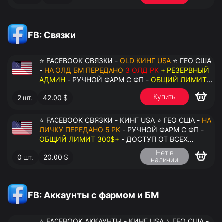
FB: Связки
⭐ FACEBOOK СВЯЗКИ -
OLD КИНГ USA
⭐ ГЕО США
-
НА ОЛД БМ ПЕРЕДАНО
3 ОЛД РК
+ РЕЗЕРВНЫЙ
АДМИН
- РУЧНОЙ ФАРМ С ФП -
ОБЩИЙ ЛИМИТ
200$+
- ДОСТУП ОТ ВСЕХ АККАУНТОВ -
Купить
2
шт.
42.00
$
ПЕРЕДАЧА В АНТИДЕТЕКТ
⭐ FACEBOOK СВЯЗКИ - КИНГ USA ⭐ ГЕО США -
НА
ЛИЧКУ ПЕРЕДАНО 5 РК
- РУЧНОЙ ФАРМ С ФП -
ОБЩИЙ ЛИМИТ 300$+
- ДОСТУП ОТ ВСЕХ
АККАУНТОВ - ПЕРЕДАЧА В АНТИДЕТЕКТ
Нет в
0
шт.
20.00
$
наличии
FB: Аккаунты с фармом и БМ
⭐ FACEBOOK АККАУНТЫ - КИНГ USA ⭐ ГЕО США -