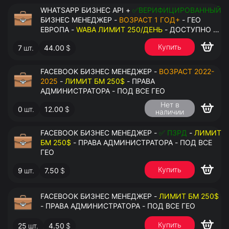
WHATSAPP БИЗНЕС API +
✅ВЕРИФИЦИРОВАННЫЙ
БИЗНЕС МЕНЕДЖЕР -
ВОЗРАСТ 1 ГОД+
- ГЕО
ЕВРОПА -
WABA ЛИМИТ 250/ДЕНЬ
- ДОСТУПНО К
ПРИВЯЗКЕ ДО 2 НОМЕРОВ - ПРАВА
Купить
7
шт.
44.00
$
АДМИНИСТРАТОРА
FACEBOOK БИЗНЕС МЕНЕДЖЕР -
ВОЗРАСТ 2022-
2025
-
ЛИМИТ БМ 250$
- ПРАВА
АДМИНИСТРАТОРА - ПОД ВСЕ ГЕО
Нет в
0
шт.
12.00
$
наличии
FACEBOOK БИЗНЕС МЕНЕДЖЕР -
✅ ПЗРД
-
ЛИМИТ
БМ 250$
- ПРАВА АДМИНИСТРАТОРА - ПОД ВСЕ
ГЕО
Купить
9
шт.
7.50
$
FACEBOOK БИЗНЕС МЕНЕДЖЕР -
ЛИМИТ БМ 250$
- ПРАВА АДМИНИСТРАТОРА - ПОД ВСЕ ГЕО
Купить
25
шт.
4.50
$