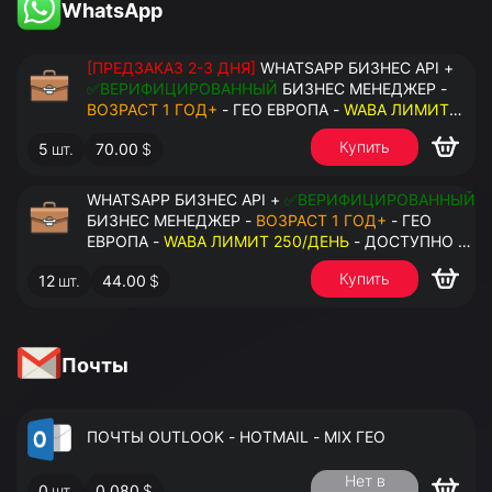
WhatsApp
[ПРЕДЗАКАЗ 2-3 ДНЯ]
WHATSAPP БИЗНЕС API +
✅ВЕРИФИЦИРОВАННЫЙ
БИЗНЕС МЕНЕДЖЕР -
ВОЗРАСТ 1 ГОД+
- ГЕО ЕВРОПА -
WABA ЛИМИТ
2000/ДЕНЬ
- ДОСТУПНО К ПРИВЯЗКЕ ДО 20
Купить
5
шт.
70.00
$
НОМЕРОВ - ПРАВА АДМИНИСТРАТОРА
WHATSAPP БИЗНЕС API +
✅ВЕРИФИЦИРОВАННЫЙ
БИЗНЕС МЕНЕДЖЕР -
ВОЗРАСТ 1 ГОД+
- ГЕО
ЕВРОПА -
WABA ЛИМИТ 250/ДЕНЬ
- ДОСТУПНО К
ПРИВЯЗКЕ ДО 2 НОМЕРОВ - ПРАВА
Купить
12
шт.
44.00
$
АДМИНИСТРАТОРА
Почты
ПОЧТЫ OUTLOOK - HOTMAIL - MIX ГЕО
Нет в
0
шт.
0.080
$