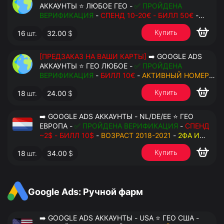
АККАУНТЫ ⭐ ЛЮБОЕ ГЕО -
✅ ПРОЙДЕНА
ВЕРИФИКАЦИЯ
-
СПЕНД 10-20€ - БИЛЛ 50€
-
АКТИВНЫЙ НОМЕР ДЛЯ ПОВТОРНЫХ СМС
-
2ФА
Купить
16
шт.
32.00
$
И РЕЗЕРВНЫЕ КОДЫ
- РУЧНОЙ ФАРМ -
РЕЗЕРВНАЯ ПОЧТА С ДОСТУПОМ - ПЕРЕДАЧА В
АНТИДЕТЕКТ
[ПРЕДЗАКАЗ НА ВАШИ КАРТЫ]
➡️ GOOGLE ADS
АККАУНТЫ ⭐ ГЕО ЛЮБОЕ -
✅ ПРОЙДЕНА
ВЕРИФИКАЦИЯ
-
БИЛЛ 10€
-
АКТИВНЫЙ НОМЕР
ДЛЯ ПОВТОРНЫХ СМС
-
2ФА И РЕЗЕРВНЫЕ КОДЫ
Купить
18
шт.
24.00
$
- РУЧНОЙ ФАРМ - РЕЗЕРВНАЯ ПОЧТА С
ДОСТУПОМ - ПЕРЕДАЧА В АНТИДЕТЕКТ
➡️ GOOGLE ADS АККАУНТЫ - NL/DE/EE ⭐ ГЕО
ЕВРОПА -
✅ ПРОЙДЕНА ВЕРИФИКАЦИЯ
-
СПЕНД
~2$ - БИЛЛ 10$
-
ВОЗРАСТ 2018-2021
-
2ФА И
РЕЗЕРВНЫЕ КОДЫ
- РУЧНОЙ ФАРМ - РЕЗЕРВНАЯ
Купить
18
шт.
34.00
$
ПОЧТА С ДОСТУПОМ - ПЕРЕДАЧА В OCTO
Google Ads: Ручной фарм
➡️ GOOGLE ADS АККАУНТЫ - USA ⭐ ГЕО США -