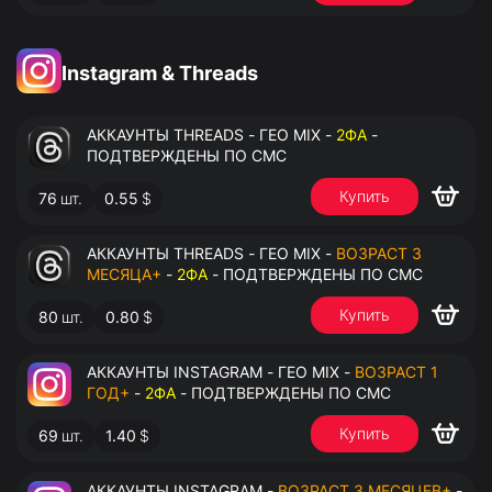
Instagram & Threads
АККАУНТЫ THREADS - ГЕО MIX -
2ФА
-
ПОДТВЕРЖДЕНЫ ПО СМС
Купить
76
шт.
0.55
$
АККАУНТЫ THREADS - ГЕО MIX -
ВОЗРАСТ 3
МЕСЯЦА+
-
2ФА
- ПОДТВЕРЖДЕНЫ ПО СМС
Купить
80
шт.
0.80
$
АККАУНТЫ INSTAGRAM - ГЕО MIX -
ВОЗРАСТ 1
ГОД+
-
2ФА
- ПОДТВЕРЖДЕНЫ ПО СМС
Купить
69
шт.
1.40
$
АККАУНТЫ INSTAGRAM -
ВОЗРАСТ 3 МЕСЯЦЕВ+
-