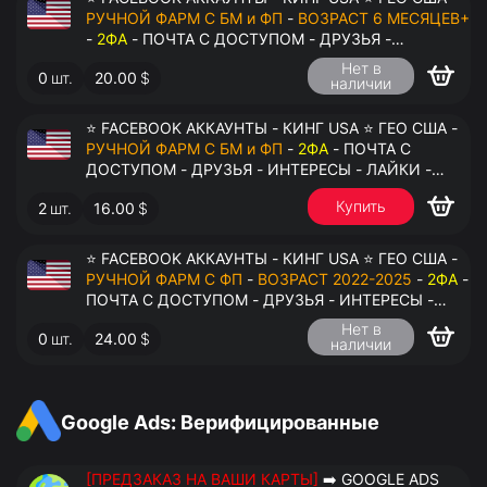
РУЧНОЙ ФАРМ С БМ и ФП
-
ВОЗРАСТ 6 МЕСЯЦЕВ+
-
2ФА
- ПОЧТА С ДОСТУПОМ - ДРУЗЬЯ -
ИНТЕРЕСЫ - ЛАЙКИ - КОММЕНТАРИИ - ПЕРЕДАЧА
Нет в
0
шт.
20.00
$
В АНТИДЕТЕКТ
наличии
⭐ FACEBOOK АККАУНТЫ - КИНГ USA ⭐ ГЕО США -
РУЧНОЙ ФАРМ С БМ и ФП
-
2ФА
- ПОЧТА С
ДОСТУПОМ - ДРУЗЬЯ - ИНТЕРЕСЫ - ЛАЙКИ -
КОММЕНТАРИИ - ПЕРЕДАЧА В АНТИДЕТЕКТ
Купить
2
шт.
16.00
$
⭐ FACEBOOK АККАУНТЫ - КИНГ USA ⭐ ГЕО США -
РУЧНОЙ ФАРМ С ФП
-
ВОЗРАСТ 2022-2025
-
2ФА
-
ПОЧТА С ДОСТУПОМ - ДРУЗЬЯ - ИНТЕРЕСЫ -
ЛАЙКИ - КОММЕНТАРИИ - ПЕРЕДАЧА В
Нет в
0
шт.
24.00
$
АНТИДЕТЕКТ
наличии
Google Ads: Верифицированные
[ПРЕДЗАКАЗ НА ВАШИ КАРТЫ]
➡️ GOOGLE ADS