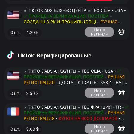
⭐ TIKTOK ADS БИЗНЕС ЦЕНТР ⭐ ГЕО США - USA -
✅ ПРОЙДЕНА ВЕРИФИКАЦИЯ, ПОСТПЕЙ
-
СОЗДАНЫ 3 РК И ПРОФИЛЬ (СОЦ)
-
РУЧНАЯ
РЕГИСТРАЦИЯ
- ДОСТУП К ПОЧТЕ - КУКИ - ВАТ
Нет в
0
шт.
4.20
$
ЗАПОЛНЕН - ПЕРЕДАЧА В АНТИДЕТЕКТ
наличии
TikTok: Верифицированные
⭐ TIKTOK ADS АККАУНТЫ ⭐ ГЕО США - USA -
✅
ПРОЙДЕНА ВЕРИФИКАЦИЯ, ПОСТПЕЙ
-
РУЧНАЯ
РЕГИСТРАЦИЯ
- ДОСТУП К ПОЧТЕ - КУКИ - ВАТ
ЗАПОЛНЕН - ПЕРЕДАЧА В АНТИДЕТЕКТ
Нет в
0
шт.
2.50
$
наличии
⭐ TIKTOK ADS АККАУНТЫ ⭐ ГЕО ФРАНЦИЯ - FR -
✅
ПРОЙДЕНА ВЕРИФИКАЦИЯ, ПОСТПЕЙ
-
РУЧНАЯ
РЕГИСТРАЦИЯ
-
КУПОН НА 6000 ДОЛЛАРОВ
-
ДОСТУП К ПОЧТЕ - КУКИ - ВАТ ЗАПОЛНЕН -
Нет в
0
шт.
3.00
$
ПЕРЕДАЧА В АНТИДЕТЕКТ
наличии