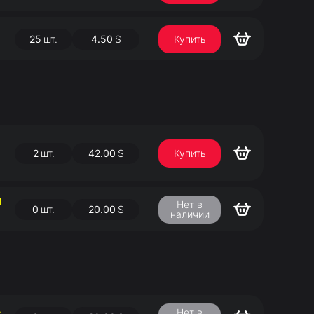
25
шт.
4.50
$
Купить
2
шт.
42.00
$
Купить
Й
Нет в
0
шт.
20.00
$
наличии
А
Нет в