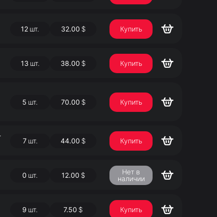
12
шт.
32.00
$
Купить
13
шт.
38.00
$
Купить
5
шт.
70.00
$
Купить
-
7
шт.
44.00
$
Купить
Нет в
0
шт.
12.00
$
наличии
9
шт.
7.50
$
Купить