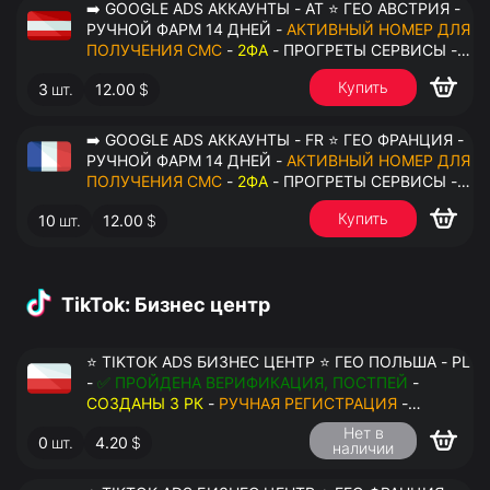
➡️ GOOGLE ADS АККАУНТЫ - AT ⭐ ГЕО АВСТРИЯ -
РУЧНОЙ ФАРМ 14 ДНЕЙ -
АКТИВНЫЙ НОМЕР ДЛЯ
ПОЛУЧЕНИЯ СМС
-
2ФА
- ПРОГРЕТЫ СЕРВИСЫ -
ПЕРЕДАЧА В ОКТО
Купить
3
шт.
12.00
$
➡️ GOOGLE ADS АККАУНТЫ - FR ⭐ ГЕО ФРАНЦИЯ -
РУЧНОЙ ФАРМ 14 ДНЕЙ -
АКТИВНЫЙ НОМЕР ДЛЯ
ПОЛУЧЕНИЯ СМС
-
2ФА
- ПРОГРЕТЫ СЕРВИСЫ -
ПЕРЕДАЧА В ОКТО
Купить
10
шт.
12.00
$
TikTok: Бизнес центр
⭐ TIKTOK ADS БИЗНЕС ЦЕНТР ⭐ ГЕО ПОЛЬША - PL
-
✅ ПРОЙДЕНА ВЕРИФИКАЦИЯ, ПОСТПЕЙ
-
СОЗДАНЫ 3 РК
-
РУЧНАЯ РЕГИСТРАЦИЯ
-
ДОСТУП К ПОЧТЕ - КУКИ - ВАТ ЗАПОЛНЕН -
Нет в
0
шт.
4.20
$
ПЕРЕДАЧА В АНТИДЕТЕКТ
наличии