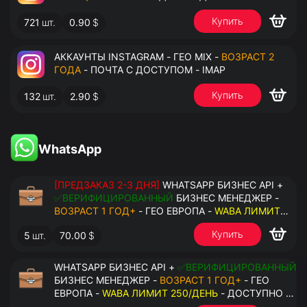
Купить
721
шт.
0.90
$
АККАУНТЫ INSTAGRAM - ГЕО MIX -
ВОЗРАСТ 2
ГОДА
- ПОЧТА С ДОСТУПОМ - IMAP
Купить
132
шт.
2.90
$
WhatsApp
[ПРЕДЗАКАЗ 2-3 ДНЯ]
WHATSAPP БИЗНЕС API +
✅ВЕРИФИЦИРОВАННЫЙ
БИЗНЕС МЕНЕДЖЕР -
ВОЗРАСТ 1 ГОД+
- ГЕО ЕВРОПА -
WABA ЛИМИТ
2000/ДЕНЬ
- ДОСТУПНО К ПРИВЯЗКЕ ДО 20
Купить
5
шт.
70.00
$
НОМЕРОВ - ПРАВА АДМИНИСТРАТОРА
WHATSAPP БИЗНЕС API +
✅ВЕРИФИЦИРОВАННЫЙ
БИЗНЕС МЕНЕДЖЕР -
ВОЗРАСТ 1 ГОД+
- ГЕО
ЕВРОПА -
WABA ЛИМИТ 250/ДЕНЬ
- ДОСТУПНО К
ПРИВЯЗКЕ ДО 2 НОМЕРОВ - ПРАВА