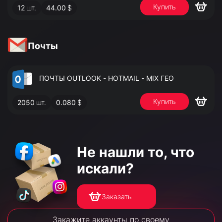
Купить
12
шт.
44.00
$
АДМИНИСТРАТОРА
Почты
ПОЧТЫ OUTLOOK - HOTMAIL - MIX ГЕО
Купить
2050
шт.
0.080
$
Не нашли то,
что
искали?
Заказать
Закажите аккаунты по своему