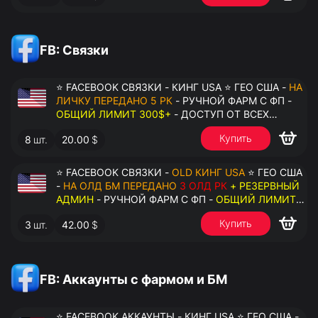
FB: Связки
⭐ FACEBOOK СВЯЗКИ - КИНГ USA ⭐ ГЕО США -
НА
ЛИЧКУ ПЕРЕДАНО 5 РК
- РУЧНОЙ ФАРМ С ФП -
ОБЩИЙ ЛИМИТ 300$+
- ДОСТУП ОТ ВСЕХ
АККАУНТОВ - ПЕРЕДАЧА В АНТИДЕТЕКТ
Купить
8
шт.
20.00
$
⭐ FACEBOOK СВЯЗКИ -
OLD КИНГ USA
⭐ ГЕО США
-
НА ОЛД БМ ПЕРЕДАНО
3 ОЛД РК
+ РЕЗЕРВНЫЙ
АДМИН
- РУЧНОЙ ФАРМ С ФП -
ОБЩИЙ ЛИМИТ
200$+
- ДОСТУП ОТ ВСЕХ АККАУНТОВ -
Купить
3
шт.
42.00
$
ПЕРЕДАЧА В АНТИДЕТЕКТ
FB: Аккаунты с фармом и БМ
⭐ FACEBOOK АККАУНТЫ - КИНГ USA ⭐ ГЕО США -