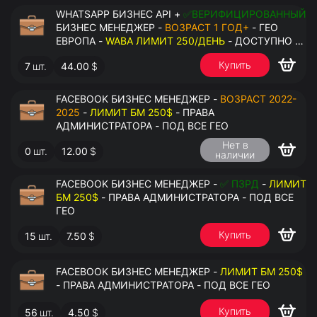
WHATSAPP БИЗНЕС API +
✅ВЕРИФИЦИРОВАННЫЙ
БИЗНЕС МЕНЕДЖЕР -
ВОЗРАСТ 1 ГОД+
- ГЕО
ЕВРОПА -
WABA ЛИМИТ 250/ДЕНЬ
- ДОСТУПНО К
ПРИВЯЗКЕ ДО 2 НОМЕРОВ - ПРАВА
Купить
7
шт.
44.00
$
АДМИНИСТРАТОРА
FACEBOOK БИЗНЕС МЕНЕДЖЕР -
ВОЗРАСТ 2022-
2025
-
ЛИМИТ БМ 250$
- ПРАВА
АДМИНИСТРАТОРА - ПОД ВСЕ ГЕО
Нет в
0
шт.
12.00
$
наличии
FACEBOOK БИЗНЕС МЕНЕДЖЕР -
✅ ПЗРД
-
ЛИМИТ
БМ 250$
- ПРАВА АДМИНИСТРАТОРА - ПОД ВСЕ
ГЕО
Купить
15
шт.
7.50
$
FACEBOOK БИЗНЕС МЕНЕДЖЕР -
ЛИМИТ БМ 250$
- ПРАВА АДМИНИСТРАТОРА - ПОД ВСЕ ГЕО
Купить
56
шт.
4.50
$