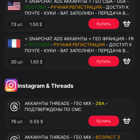
⭐ SNAPCHAT ADS АККАУНТЫ ⭐ ГЕО США - USA -
ПОСТПЕЙ
-
РУЧНАЯ РЕГИСТРАЦИЯ
- ДОСТУП К
ПОЧТЕ - КУКИ - ВАТ ЗАПОЛНЕН - ПЕРЕДАЧА В
АНТИДЕТЕКТ
Купить
73
шт.
1.50
$
⭐ SNAPCHAT ADS АККАУНТЫ ⭐ ГЕО ФРАНЦИЯ - FR
-
ПОСТПЕЙ
-
РУЧНАЯ РЕГИСТРАЦИЯ
- ДОСТУП К
ПОЧТЕ - КУКИ - ВАТ ЗАПОЛНЕН - ПЕРЕДАЧА В
АНТИДЕТЕКТ
Купить
30
шт.
1.50
$
Instagram & Threads
АККАУНТЫ THREADS - ГЕО MIX -
2ФА
-
ПОДТВЕРЖДЕНЫ ПО СМС
Купить
76
шт.
0.55
$
АККАУНТЫ THREADS - ГЕО MIX -
ВОЗРАСТ 3