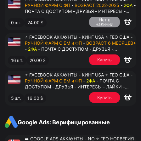
РУЧНОЙ ФАРМ С ФП
-
ВОЗРАСТ 2022-2025
-
2ФА
-
ПОЧТА С ДОСТУПОМ - ДРУЗЬЯ - ИНТЕРЕСЫ -
ЛАЙКИ - КОММЕНТАРИИ - ПЕРЕДАЧА В
Нет в
0
шт.
24.00
$
АНТИДЕТЕКТ
наличии
⭐ FACEBOOK АККАУНТЫ - КИНГ USA ⭐ ГЕО США -
РУЧНОЙ ФАРМ С БМ и ФП
-
ВОЗРАСТ 6 МЕСЯЦЕВ+
-
2ФА
- ПОЧТА С ДОСТУПОМ - ДРУЗЬЯ -
ИНТЕРЕСЫ - ЛАЙКИ - КОММЕНТАРИИ - ПЕРЕДАЧА
Купить
16
шт.
20.00
$
В АНТИДЕТЕКТ
⭐ FACEBOOK АККАУНТЫ - КИНГ USA ⭐ ГЕО США -
РУЧНОЙ ФАРМ С БМ и ФП
-
2ФА
- ПОЧТА С
ДОСТУПОМ - ДРУЗЬЯ - ИНТЕРЕСЫ - ЛАЙКИ -
КОММЕНТАРИИ - ПЕРЕДАЧА В АНТИДЕТЕКТ
Купить
5
шт.
16.00
$
Google Ads: Верифицированные
➡️ GOOGLE ADS АККАУНТЫ - NO ⭐ ГЕО НОРВЕГИЯ