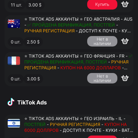
Купить
11
шт.
3.00
$
ПЕРЕДАЧА В АНТИДЕТЕКТ
⭐ TIKTOK ADS АККАУНТЫ ⭐ ГЕО АВСТРАЛИЯ - AUS
-
✅ ПРОЙДЕНА ВЕРИФИКАЦИЯ, ПОСТПЕЙ
-
РУЧНАЯ РЕГИСТРАЦИЯ
- ДОСТУП К ПОЧТЕ - КУКИ
- ВАТ ЗАПОЛНЕН - ПЕРЕДАЧА В АНТИДЕТЕКТ
Нет в
0
шт.
2.50
$
наличии
⭐ TIKTOK ADS АККАУНТЫ ⭐ ГЕО ФРАНЦИЯ - FR -
✅
ПРОЙДЕНА ВЕРИФИКАЦИЯ, ПОСТПЕЙ
-
РУЧНАЯ
РЕГИСТРАЦИЯ
-
КУПОН НА 6000 ДОЛЛАРОВ
-
ДОСТУП К ПОЧТЕ - КУКИ - ВАТ ЗАПОЛНЕН -
Нет в
0
шт.
3.00
$
ПЕРЕДАЧА В АНТИДЕТЕКТ
наличии
TikTok Ads
⭐ TIKTOK ADS АККАУНТЫ ⭐ ГЕО ИЗРАИЛЬ - IL -
ПОСТПЕЙ
-
РУЧНАЯ РЕГИСТРАЦИЯ
-
КУПОН НА
6000 ДОЛЛРОВ
- ДОСТУП К ПОЧТЕ - КУКИ - ВАТ
ЗАПОЛНЕН - ПЕРЕДАЧА В АНТИДЕТЕКТ