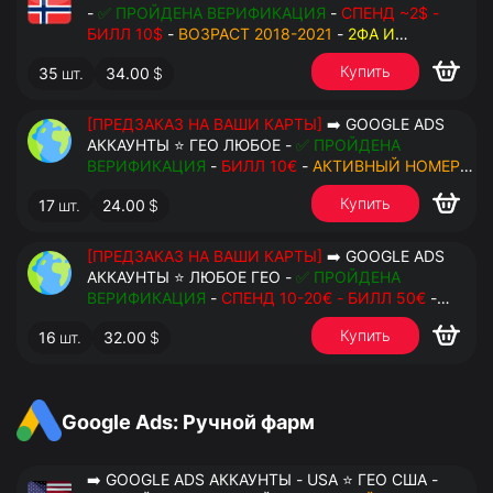
-
✅ ПРОЙДЕНА ВЕРИФИКАЦИЯ
-
СПЕНД ~2$ -
БИЛЛ 10$
-
ВОЗРАСТ 2018-2021
-
2ФА И
РЕЗЕРВНЫЕ КОДЫ
- РУЧНОЙ ФАРМ - РЕЗЕРВНАЯ
Купить
35
шт.
34.00
$
ПОЧТА С ДОСТУПОМ - ПЕРЕДАЧА В OCTO
[ПРЕДЗАКАЗ НА ВАШИ КАРТЫ]
➡️ GOOGLE ADS
АККАУНТЫ ⭐ ГЕО ЛЮБОЕ -
✅ ПРОЙДЕНА
ВЕРИФИКАЦИЯ
-
БИЛЛ 10€
-
АКТИВНЫЙ НОМЕР
ДЛЯ ПОВТОРНЫХ СМС
-
2ФА И РЕЗЕРВНЫЕ КОДЫ
Купить
17
шт.
24.00
$
- РУЧНОЙ ФАРМ - РЕЗЕРВНАЯ ПОЧТА С
ДОСТУПОМ - ПЕРЕДАЧА В АНТИДЕТЕКТ
[ПРЕДЗАКАЗ НА ВАШИ КАРТЫ]
➡️ GOOGLE ADS
АККАУНТЫ ⭐ ЛЮБОЕ ГЕО -
✅ ПРОЙДЕНА
ВЕРИФИКАЦИЯ
-
СПЕНД 10-20€ - БИЛЛ 50€
-
АКТИВНЫЙ НОМЕР ДЛЯ ПОВТОРНЫХ СМС
-
2ФА
Купить
16
шт.
32.00
$
И РЕЗЕРВНЫЕ КОДЫ
- РУЧНОЙ ФАРМ -
РЕЗЕРВНАЯ ПОЧТА С ДОСТУПОМ - ПЕРЕДАЧА В
АНТИДЕТЕКТ
Google Ads: Ручной фарм
➡️ GOOGLE ADS АККАУНТЫ - USA ⭐ ГЕО США -