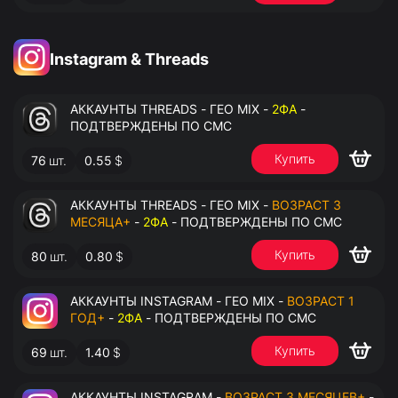
Instagram & Threads
АККАУНТЫ THREADS - ГЕО MIX -
2ФА
-
ПОДТВЕРЖДЕНЫ ПО СМС
Купить
76
шт.
0.55
$
АККАУНТЫ THREADS - ГЕО MIX -
ВОЗРАСТ 3
МЕСЯЦА+
-
2ФА
- ПОДТВЕРЖДЕНЫ ПО СМС
Купить
80
шт.
0.80
$
АККАУНТЫ INSTAGRAM - ГЕО MIX -
ВОЗРАСТ 1
ГОД+
-
2ФА
- ПОДТВЕРЖДЕНЫ ПО СМС
Купить
69
шт.
1.40
$
АККАУНТЫ INSTAGRAM -
ВОЗРАСТ 3 МЕСЯЦЕВ+
-