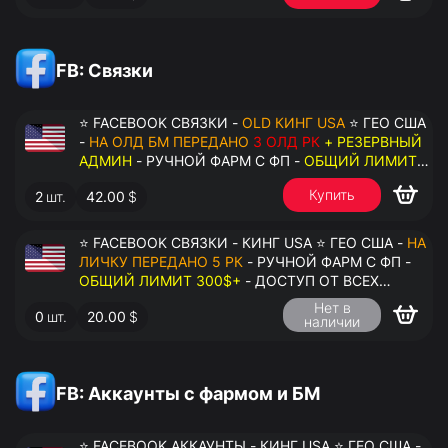
FB: Связки
⭐ FACEBOOK СВЯЗКИ -
OLD КИНГ USA
⭐ ГЕО США
-
НА ОЛД БМ ПЕРЕДАНО
3 ОЛД РК
+ РЕЗЕРВНЫЙ
АДМИН
- РУЧНОЙ ФАРМ С ФП -
ОБЩИЙ ЛИМИТ
200$+
- ДОСТУП ОТ ВСЕХ АККАУНТОВ -
Купить
2
шт.
42.00
$
ПЕРЕДАЧА В АНТИДЕТЕКТ
⭐ FACEBOOK СВЯЗКИ - КИНГ USA ⭐ ГЕО США -
НА
ЛИЧКУ ПЕРЕДАНО 5 РК
- РУЧНОЙ ФАРМ С ФП -
ОБЩИЙ ЛИМИТ 300$+
- ДОСТУП ОТ ВСЕХ
АККАУНТОВ - ПЕРЕДАЧА В АНТИДЕТЕКТ
Нет в
0
шт.
20.00
$
наличии
FB: Аккаунты с фармом и БМ
⭐ FACEBOOK АККАУНТЫ - КИНГ USA ⭐ ГЕО США -