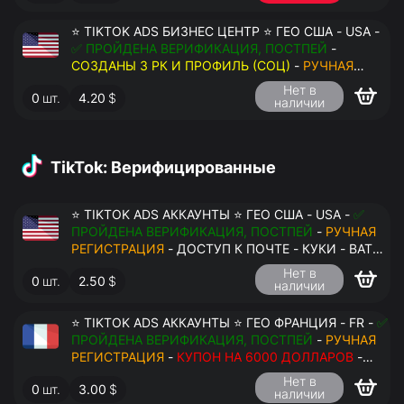
⭐ TIKTOK ADS БИЗНЕС ЦЕНТР ⭐ ГЕО США - USA -
✅ ПРОЙДЕНА ВЕРИФИКАЦИЯ, ПОСТПЕЙ
-
СОЗДАНЫ 3 РК И ПРОФИЛЬ (СОЦ)
-
РУЧНАЯ
РЕГИСТРАЦИЯ
- ДОСТУП К ПОЧТЕ - КУКИ - ВАТ
Нет в
0
шт.
4.20
$
ЗАПОЛНЕН - ПЕРЕДАЧА В АНТИДЕТЕКТ
наличии
TikTok: Верифицированные
⭐ TIKTOK ADS АККАУНТЫ ⭐ ГЕО США - USA -
✅
ПРОЙДЕНА ВЕРИФИКАЦИЯ, ПОСТПЕЙ
-
РУЧНАЯ
РЕГИСТРАЦИЯ
- ДОСТУП К ПОЧТЕ - КУКИ - ВАТ
ЗАПОЛНЕН - ПЕРЕДАЧА В АНТИДЕТЕКТ
Нет в
0
шт.
2.50
$
наличии
⭐ TIKTOK ADS АККАУНТЫ ⭐ ГЕО ФРАНЦИЯ - FR -
✅
ПРОЙДЕНА ВЕРИФИКАЦИЯ, ПОСТПЕЙ
-
РУЧНАЯ
РЕГИСТРАЦИЯ
-
КУПОН НА 6000 ДОЛЛАРОВ
-
ДОСТУП К ПОЧТЕ - КУКИ - ВАТ ЗАПОЛНЕН -
Нет в
0
шт.
3.00
$
ПЕРЕДАЧА В АНТИДЕТЕКТ
наличии