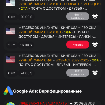
РУЧНОЙ ФАРМ С БМ и ФП
-
ВОЗРАСТ 6 МЕСЯЦЕВ+
-
2ФА
- ПОЧТА С ДОСТУПОМ - ДРУЗЬЯ -
ИНТЕРЕСЫ - ЛАЙКИ - КОММЕНТАРИИ - ПЕРЕДАЧА
Нет в
0
шт.
20.00
$
В АНТИДЕТЕКТ
наличии
⭐ FACEBOOK АККАУНТЫ - КИНГ USA ⭐ ГЕО США -
РУЧНОЙ ФАРМ С БМ и ФП
-
2ФА
- ПОЧТА С
ДОСТУПОМ - ДРУЗЬЯ - ИНТЕРЕСЫ - ЛАЙКИ -
КОММЕНТАРИИ - ПЕРЕДАЧА В АНТИДЕТЕКТ
Купить
2
шт.
16.00
$
⭐ FACEBOOK АККАУНТЫ - КИНГ USA ⭐ ГЕО США -
РУЧНОЙ ФАРМ С ФП
-
ВОЗРАСТ 2022-2025
-
2ФА
-
ПОЧТА С ДОСТУПОМ - ДРУЗЬЯ - ИНТЕРЕСЫ -
ЛАЙКИ - КОММЕНТАРИИ - ПЕРЕДАЧА В
Нет в
0
шт.
24.00
$
АНТИДЕТЕКТ
наличии
Google Ads: Верифицированные
[ПРЕДЗАКАЗ НА ВАШИ КАРТЫ]
➡️ GOOGLE ADS