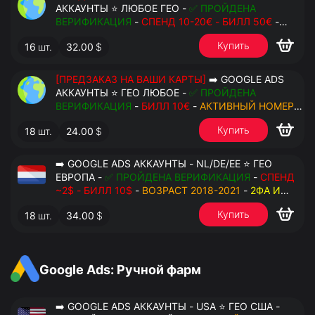
АККАУНТЫ ⭐ ЛЮБОЕ ГЕО -
✅ ПРОЙДЕНА
ВЕРИФИКАЦИЯ
-
СПЕНД 10-20€ - БИЛЛ 50€
-
АКТИВНЫЙ НОМЕР ДЛЯ ПОВТОРНЫХ СМС
-
2ФА
Купить
16
шт.
32.00
$
И РЕЗЕРВНЫЕ КОДЫ
- РУЧНОЙ ФАРМ -
РЕЗЕРВНАЯ ПОЧТА С ДОСТУПОМ - ПЕРЕДАЧА В
АНТИДЕТЕКТ
[ПРЕДЗАКАЗ НА ВАШИ КАРТЫ]
➡️ GOOGLE ADS
АККАУНТЫ ⭐ ГЕО ЛЮБОЕ -
✅ ПРОЙДЕНА
ВЕРИФИКАЦИЯ
-
БИЛЛ 10€
-
АКТИВНЫЙ НОМЕР
ДЛЯ ПОВТОРНЫХ СМС
-
2ФА И РЕЗЕРВНЫЕ КОДЫ
Купить
18
шт.
24.00
$
- РУЧНОЙ ФАРМ - РЕЗЕРВНАЯ ПОЧТА С
ДОСТУПОМ - ПЕРЕДАЧА В АНТИДЕТЕКТ
➡️ GOOGLE ADS АККАУНТЫ - NL/DE/EE ⭐ ГЕО
ЕВРОПА -
✅ ПРОЙДЕНА ВЕРИФИКАЦИЯ
-
СПЕНД
~2$ - БИЛЛ 10$
-
ВОЗРАСТ 2018-2021
-
2ФА И
РЕЗЕРВНЫЕ КОДЫ
- РУЧНОЙ ФАРМ - РЕЗЕРВНАЯ
Купить
18
шт.
34.00
$
ПОЧТА С ДОСТУПОМ - ПЕРЕДАЧА В OCTO
Google Ads: Ручной фарм
➡️ GOOGLE ADS АККАУНТЫ - USA ⭐ ГЕО США -