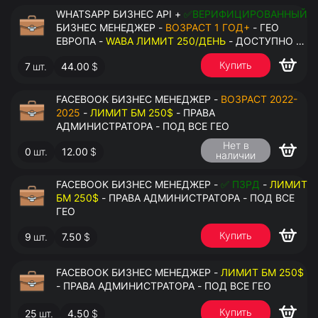
WHATSAPP БИЗНЕС API +
✅ВЕРИФИЦИРОВАННЫЙ
БИЗНЕС МЕНЕДЖЕР -
ВОЗРАСТ 1 ГОД+
- ГЕО
ЕВРОПА -
WABA ЛИМИТ 250/ДЕНЬ
- ДОСТУПНО К
ПРИВЯЗКЕ ДО 2 НОМЕРОВ - ПРАВА
Купить
7
шт.
44.00
$
АДМИНИСТРАТОРА
FACEBOOK БИЗНЕС МЕНЕДЖЕР -
ВОЗРАСТ 2022-
2025
-
ЛИМИТ БМ 250$
- ПРАВА
АДМИНИСТРАТОРА - ПОД ВСЕ ГЕО
Нет в
0
шт.
12.00
$
наличии
FACEBOOK БИЗНЕС МЕНЕДЖЕР -
✅ ПЗРД
-
ЛИМИТ
БМ 250$
- ПРАВА АДМИНИСТРАТОРА - ПОД ВСЕ
ГЕО
Купить
9
шт.
7.50
$
FACEBOOK БИЗНЕС МЕНЕДЖЕР -
ЛИМИТ БМ 250$
- ПРАВА АДМИНИСТРАТОРА - ПОД ВСЕ ГЕО
Купить
25
шт.
4.50
$