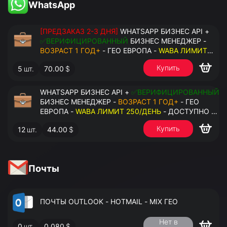
WhatsApp
[ПРЕДЗАКАЗ 2-3 ДНЯ]
WHATSAPP БИЗНЕС API +
✅ВЕРИФИЦИРОВАННЫЙ
БИЗНЕС МЕНЕДЖЕР -
ВОЗРАСТ 1 ГОД+
- ГЕО ЕВРОПА -
WABA ЛИМИТ
2000/ДЕНЬ
- ДОСТУПНО К ПРИВЯЗКЕ ДО 20
Купить
5
шт.
70.00
$
НОМЕРОВ - ПРАВА АДМИНИСТРАТОРА
WHATSAPP БИЗНЕС API +
✅ВЕРИФИЦИРОВАННЫЙ
БИЗНЕС МЕНЕДЖЕР -
ВОЗРАСТ 1 ГОД+
- ГЕО
ЕВРОПА -
WABA ЛИМИТ 250/ДЕНЬ
- ДОСТУПНО К
ПРИВЯЗКЕ ДО 2 НОМЕРОВ - ПРАВА
Купить
12
шт.
44.00
$
АДМИНИСТРАТОРА
Почты
ПОЧТЫ OUTLOOK - HOTMAIL - MIX ГЕО
Нет в
0
шт.
0.080
$