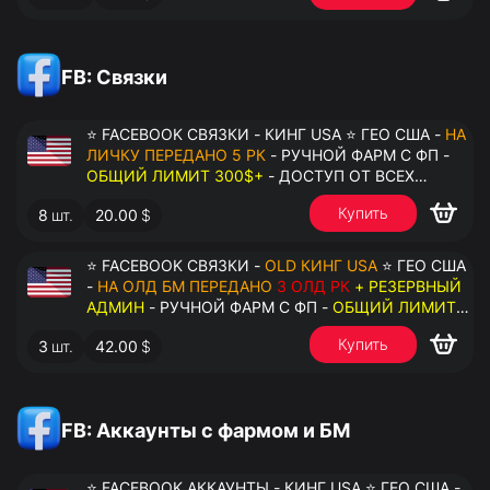
FB: Связки
⭐ FACEBOOK СВЯЗКИ - КИНГ USA ⭐ ГЕО США -
НА
ЛИЧКУ ПЕРЕДАНО 5 РК
- РУЧНОЙ ФАРМ С ФП -
ОБЩИЙ ЛИМИТ 300$+
- ДОСТУП ОТ ВСЕХ
АККАУНТОВ - ПЕРЕДАЧА В АНТИДЕТЕКТ
Купить
8
шт.
20.00
$
⭐ FACEBOOK СВЯЗКИ -
OLD КИНГ USA
⭐ ГЕО США
-
НА ОЛД БМ ПЕРЕДАНО
3 ОЛД РК
+ РЕЗЕРВНЫЙ
АДМИН
- РУЧНОЙ ФАРМ С ФП -
ОБЩИЙ ЛИМИТ
200$+
- ДОСТУП ОТ ВСЕХ АККАУНТОВ -
Купить
3
шт.
42.00
$
ПЕРЕДАЧА В АНТИДЕТЕКТ
FB: Аккаунты с фармом и БМ
⭐ FACEBOOK АККАУНТЫ - КИНГ USA ⭐ ГЕО США -