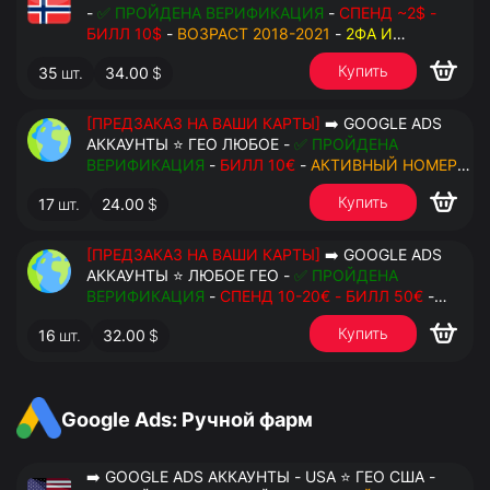
-
✅ ПРОЙДЕНА ВЕРИФИКАЦИЯ
-
СПЕНД ~2$ -
БИЛЛ 10$
-
ВОЗРАСТ 2018-2021
-
2ФА И
РЕЗЕРВНЫЕ КОДЫ
- РУЧНОЙ ФАРМ - РЕЗЕРВНАЯ
Купить
35
шт.
34.00
$
ПОЧТА С ДОСТУПОМ - ПЕРЕДАЧА В OCTO
[ПРЕДЗАКАЗ НА ВАШИ КАРТЫ]
➡️ GOOGLE ADS
АККАУНТЫ ⭐ ГЕО ЛЮБОЕ -
✅ ПРОЙДЕНА
ВЕРИФИКАЦИЯ
-
БИЛЛ 10€
-
АКТИВНЫЙ НОМЕР
ДЛЯ ПОВТОРНЫХ СМС
-
2ФА И РЕЗЕРВНЫЕ КОДЫ
Купить
17
шт.
24.00
$
- РУЧНОЙ ФАРМ - РЕЗЕРВНАЯ ПОЧТА С
ДОСТУПОМ - ПЕРЕДАЧА В АНТИДЕТЕКТ
[ПРЕДЗАКАЗ НА ВАШИ КАРТЫ]
➡️ GOOGLE ADS
АККАУНТЫ ⭐ ЛЮБОЕ ГЕО -
✅ ПРОЙДЕНА
ВЕРИФИКАЦИЯ
-
СПЕНД 10-20€ - БИЛЛ 50€
-
АКТИВНЫЙ НОМЕР ДЛЯ ПОВТОРНЫХ СМС
-
2ФА
Купить
16
шт.
32.00
$
И РЕЗЕРВНЫЕ КОДЫ
- РУЧНОЙ ФАРМ -
РЕЗЕРВНАЯ ПОЧТА С ДОСТУПОМ - ПЕРЕДАЧА В
АНТИДЕТЕКТ
Google Ads: Ручной фарм
➡️ GOOGLE ADS АККАУНТЫ - USA ⭐ ГЕО США -