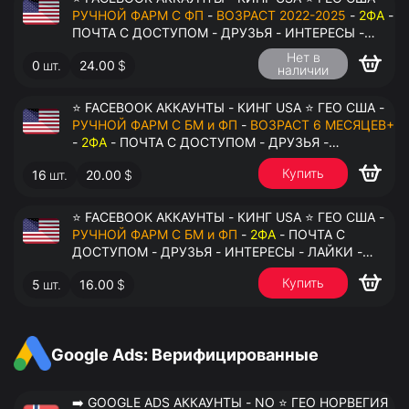
РУЧНОЙ ФАРМ С ФП
-
ВОЗРАСТ 2022-2025
-
2ФА
-
ПОЧТА С ДОСТУПОМ - ДРУЗЬЯ - ИНТЕРЕСЫ -
ЛАЙКИ - КОММЕНТАРИИ - ПЕРЕДАЧА В
Нет в
0
шт.
24.00
$
АНТИДЕТЕКТ
наличии
⭐ FACEBOOK АККАУНТЫ - КИНГ USA ⭐ ГЕО США -
РУЧНОЙ ФАРМ С БМ и ФП
-
ВОЗРАСТ 6 МЕСЯЦЕВ+
-
2ФА
- ПОЧТА С ДОСТУПОМ - ДРУЗЬЯ -
ИНТЕРЕСЫ - ЛАЙКИ - КОММЕНТАРИИ - ПЕРЕДАЧА
Купить
16
шт.
20.00
$
В АНТИДЕТЕКТ
⭐ FACEBOOK АККАУНТЫ - КИНГ USA ⭐ ГЕО США -
РУЧНОЙ ФАРМ С БМ и ФП
-
2ФА
- ПОЧТА С
ДОСТУПОМ - ДРУЗЬЯ - ИНТЕРЕСЫ - ЛАЙКИ -
КОММЕНТАРИИ - ПЕРЕДАЧА В АНТИДЕТЕКТ
Купить
5
шт.
16.00
$
Google Ads: Верифицированные
➡️ GOOGLE ADS АККАУНТЫ - NO ⭐ ГЕО НОРВЕГИЯ