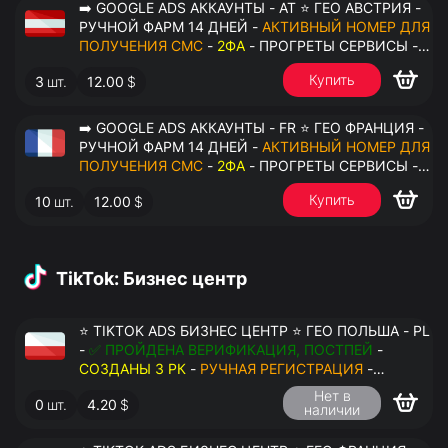
➡️ GOOGLE ADS АККАУНТЫ - AT ⭐ ГЕО АВСТРИЯ -
РУЧНОЙ ФАРМ 14 ДНЕЙ -
АКТИВНЫЙ НОМЕР ДЛЯ
ПОЛУЧЕНИЯ СМС
-
2ФА
- ПРОГРЕТЫ СЕРВИСЫ -
ПЕРЕДАЧА В ОКТО
Купить
3
шт.
12.00
$
➡️ GOOGLE ADS АККАУНТЫ - FR ⭐ ГЕО ФРАНЦИЯ -
РУЧНОЙ ФАРМ 14 ДНЕЙ -
АКТИВНЫЙ НОМЕР ДЛЯ
ПОЛУЧЕНИЯ СМС
-
2ФА
- ПРОГРЕТЫ СЕРВИСЫ -
ПЕРЕДАЧА В ОКТО
Купить
10
шт.
12.00
$
TikTok: Бизнес центр
⭐ TIKTOK ADS БИЗНЕС ЦЕНТР ⭐ ГЕО ПОЛЬША - PL
-
✅ ПРОЙДЕНА ВЕРИФИКАЦИЯ, ПОСТПЕЙ
-
СОЗДАНЫ 3 РК
-
РУЧНАЯ РЕГИСТРАЦИЯ
-
ДОСТУП К ПОЧТЕ - КУКИ - ВАТ ЗАПОЛНЕН -
Нет в
0
шт.
4.20
$
ПЕРЕДАЧА В АНТИДЕТЕКТ
наличии