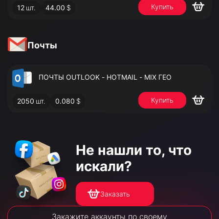
Купить
12
шт.
44.00
$
АДМИНИСТРАТОРА
Почты
ПОЧТЫ OUTLOOK - HOTMAIL - MIX ГЕО
Купить
2050
шт.
0.080
$
Не нашли то,
что
искали?
Заказать
Закажите аккаунты по своему