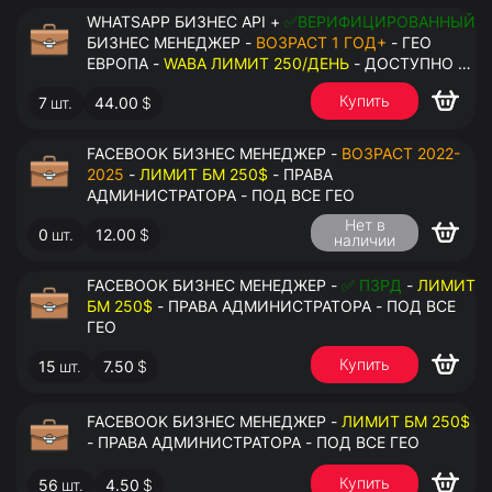
WHATSAPP БИЗНЕС API +
✅ВЕРИФИЦИРОВАННЫЙ
БИЗНЕС МЕНЕДЖЕР -
ВОЗРАСТ 1 ГОД+
- ГЕО
ЕВРОПА -
WABA ЛИМИТ 250/ДЕНЬ
- ДОСТУПНО К
ПРИВЯЗКЕ ДО 2 НОМЕРОВ - ПРАВА
Купить
7
шт.
44.00
$
АДМИНИСТРАТОРА
FACEBOOK БИЗНЕС МЕНЕДЖЕР -
ВОЗРАСТ 2022-
2025
-
ЛИМИТ БМ 250$
- ПРАВА
АДМИНИСТРАТОРА - ПОД ВСЕ ГЕО
Нет в
0
шт.
12.00
$
наличии
FACEBOOK БИЗНЕС МЕНЕДЖЕР -
✅ ПЗРД
-
ЛИМИТ
БМ 250$
- ПРАВА АДМИНИСТРАТОРА - ПОД ВСЕ
ГЕО
Купить
15
шт.
7.50
$
FACEBOOK БИЗНЕС МЕНЕДЖЕР -
ЛИМИТ БМ 250$
- ПРАВА АДМИНИСТРАТОРА - ПОД ВСЕ ГЕО
Купить
56
шт.
4.50
$