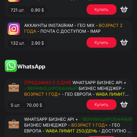
Купить
721
шт.
0.90
$
АККАУНТЫ INSTAGRAM - ГЕО MIX -
ВОЗРАСТ 2
ГОДА
- ПОЧТА С ДОСТУПОМ - IMAP
Купить
132
шт.
2.90
$
WhatsApp
[ПРЕДЗАКАЗ 2-3 ДНЯ]
WHATSAPP БИЗНЕС API +
✅ВЕРИФИЦИРОВАННЫЙ
БИЗНЕС МЕНЕДЖЕР -
ВОЗРАСТ 1 ГОД+
- ГЕО ЕВРОПА -
WABA ЛИМИТ
2000/ДЕНЬ
- ДОСТУПНО К ПРИВЯЗКЕ ДО 20
Купить
5
шт.
70.00
$
НОМЕРОВ - ПРАВА АДМИНИСТРАТОРА
WHATSAPP БИЗНЕС API +
✅ВЕРИФИЦИРОВАННЫЙ
БИЗНЕС МЕНЕДЖЕР -
ВОЗРАСТ 1 ГОД+
- ГЕО
ЕВРОПА -
WABA ЛИМИТ 250/ДЕНЬ
- ДОСТУПНО К
ПРИВЯЗКЕ ДО 2 НОМЕРОВ - ПРАВА