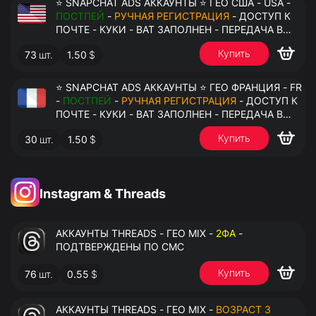
⭐ SNAPCHAT ADS АККАУНТЫ ⭐ ГЕО США - USA -
ПОСТПЕЙ
-
РУЧНАЯ РЕГИСТРАЦИЯ
- ДОСТУП К
ПОЧТЕ - КУКИ - ВАТ ЗАПОЛНЕН - ПЕРЕДАЧА В
АНТИДЕТЕКТ
Купить
73
шт.
1.50
$
⭐ SNAPCHAT ADS АККАУНТЫ ⭐ ГЕО ФРАНЦИЯ - FR
-
ПОСТПЕЙ
-
РУЧНАЯ РЕГИСТРАЦИЯ
- ДОСТУП К
ПОЧТЕ - КУКИ - ВАТ ЗАПОЛНЕН - ПЕРЕДАЧА В
АНТИДЕТЕКТ
Купить
30
шт.
1.50
$
Instagram & Threads
АККАУНТЫ THREADS - ГЕО MIX -
2ФА
-
ПОДТВЕРЖДЕНЫ ПО СМС
Купить
76
шт.
0.55
$
АККАУНТЫ THREADS - ГЕО MIX -
ВОЗРАСТ 3