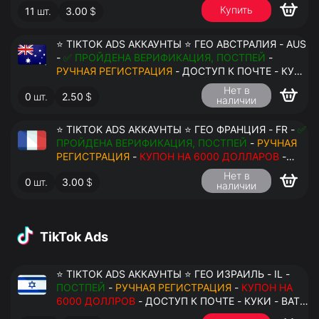
Купить
11
шт.
3.00
$
ПЕРЕДАЧА В АНТИДЕТЕКТ
⭐ TIKTOK ADS АККАУНТЫ ⭐ ГЕО АВСТРАЛИЯ - AUS
-
✅ ПРОЙДЕНА ВЕРИФИКАЦИЯ, ПОСТПЕЙ
-
РУЧНАЯ РЕГИСТРАЦИЯ
- ДОСТУП К ПОЧТЕ - КУКИ
- ВАТ ЗАПОЛНЕН - ПЕРЕДАЧА В АНТИДЕТЕКТ
Нет в
0
шт.
2.50
$
наличии
⭐ TIKTOK ADS АККАУНТЫ ⭐ ГЕО ФРАНЦИЯ - FR -
✅
ПРОЙДЕНА ВЕРИФИКАЦИЯ, ПОСТПЕЙ
-
РУЧНАЯ
РЕГИСТРАЦИЯ
-
КУПОН НА 6000 ДОЛЛАРОВ
-
ДОСТУП К ПОЧТЕ - КУКИ - ВАТ ЗАПОЛНЕН -
Нет в
0
шт.
3.00
$
ПЕРЕДАЧА В АНТИДЕТЕКТ
наличии
TikTok Ads
⭐ TIKTOK ADS АККАУНТЫ ⭐ ГЕО ИЗРАИЛЬ - IL -
ПОСТПЕЙ
-
РУЧНАЯ РЕГИСТРАЦИЯ
-
КУПОН НА
6000 ДОЛЛРОВ
- ДОСТУП К ПОЧТЕ - КУКИ - ВАТ
ЗАПОЛНЕН - ПЕРЕДАЧА В АНТИДЕТЕКТ