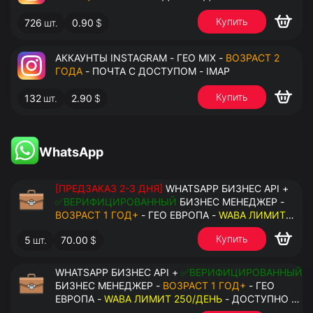
Купить
726
шт.
0.90
$
АККАУНТЫ INSTAGRAM - ГЕО MIX -
ВОЗРАСТ 2
ГОДА
- ПОЧТА С ДОСТУПОМ - IMAP
Купить
132
шт.
2.90
$
WhatsApp
[ПРЕДЗАКАЗ 2-3 ДНЯ]
WHATSAPP БИЗНЕС API +
✅ВЕРИФИЦИРОВАННЫЙ
БИЗНЕС МЕНЕДЖЕР -
ВОЗРАСТ 1 ГОД+
- ГЕО ЕВРОПА -
WABA ЛИМИТ
2000/ДЕНЬ
- ДОСТУПНО К ПРИВЯЗКЕ ДО 20
Купить
5
шт.
70.00
$
НОМЕРОВ - ПРАВА АДМИНИСТРАТОРА
WHATSAPP БИЗНЕС API +
✅ВЕРИФИЦИРОВАННЫЙ
БИЗНЕС МЕНЕДЖЕР -
ВОЗРАСТ 1 ГОД+
- ГЕО
ЕВРОПА -
WABA ЛИМИТ 250/ДЕНЬ
- ДОСТУПНО К
ПРИВЯЗКЕ ДО 2 НОМЕРОВ - ПРАВА