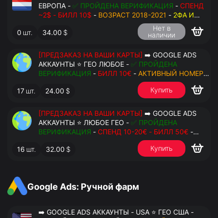
ЕВРОПА -
✅ ПРОЙДЕНА ВЕРИФИКАЦИЯ
-
СПЕНД
~2$ - БИЛЛ 10$
-
ВОЗРАСТ 2018-2021
-
2ФА И
РЕЗЕРВНЫЕ КОДЫ
- РУЧНОЙ ФАРМ - РЕЗЕРВНАЯ
Нет в
0
шт.
34.00
$
ПОЧТА С ДОСТУПОМ - ПЕРЕДАЧА В OCTO
наличии
[ПРЕДЗАКАЗ НА ВАШИ КАРТЫ]
➡️ GOOGLE ADS
АККАУНТЫ ⭐ ГЕО ЛЮБОЕ -
✅ ПРОЙДЕНА
ВЕРИФИКАЦИЯ
-
БИЛЛ 10€
-
АКТИВНЫЙ НОМЕР
ДЛЯ ПОВТОРНЫХ СМС
-
2ФА И РЕЗЕРВНЫЕ КОДЫ
Купить
17
шт.
24.00
$
- РУЧНОЙ ФАРМ - РЕЗЕРВНАЯ ПОЧТА С
ДОСТУПОМ - ПЕРЕДАЧА В АНТИДЕТЕКТ
[ПРЕДЗАКАЗ НА ВАШИ КАРТЫ]
➡️ GOOGLE ADS
АККАУНТЫ ⭐ ЛЮБОЕ ГЕО -
✅ ПРОЙДЕНА
ВЕРИФИКАЦИЯ
-
СПЕНД 10-20€ - БИЛЛ 50€
-
АКТИВНЫЙ НОМЕР ДЛЯ ПОВТОРНЫХ СМС
-
2ФА
Купить
16
шт.
32.00
$
И РЕЗЕРВНЫЕ КОДЫ
- РУЧНОЙ ФАРМ -
РЕЗЕРВНАЯ ПОЧТА С ДОСТУПОМ - ПЕРЕДАЧА В
АНТИДЕТЕКТ
Google Ads: Ручной фарм
➡️ GOOGLE ADS АККАУНТЫ - USA ⭐ ГЕО США -