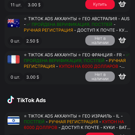
Купить
11
шт.
3.00
$
ПЕРЕДАЧА В АНТИДЕТЕКТ
⭐ TIKTOK ADS АККАУНТЫ ⭐ ГЕО АВСТРАЛИЯ - AUS
-
✅ ПРОЙДЕНА ВЕРИФИКАЦИЯ, ПОСТПЕЙ
-
РУЧНАЯ РЕГИСТРАЦИЯ
- ДОСТУП К ПОЧТЕ - КУКИ
- ВАТ ЗАПОЛНЕН - ПЕРЕДАЧА В АНТИДЕТЕКТ
Нет в
0
шт.
2.50
$
наличии
⭐ TIKTOK ADS АККАУНТЫ ⭐ ГЕО ФРАНЦИЯ - FR -
✅
ПРОЙДЕНА ВЕРИФИКАЦИЯ, ПОСТПЕЙ
-
РУЧНАЯ
РЕГИСТРАЦИЯ
-
КУПОН НА 6000 ДОЛЛАРОВ
-
ДОСТУП К ПОЧТЕ - КУКИ - ВАТ ЗАПОЛНЕН -
Нет в
0
шт.
3.00
$
ПЕРЕДАЧА В АНТИДЕТЕКТ
наличии
TikTok Ads
⭐ TIKTOK ADS АККАУНТЫ ⭐ ГЕО ИЗРАИЛЬ - IL -
ПОСТПЕЙ
-
РУЧНАЯ РЕГИСТРАЦИЯ
-
КУПОН НА
6000 ДОЛЛРОВ
- ДОСТУП К ПОЧТЕ - КУКИ - ВАТ
ЗАПОЛНЕН - ПЕРЕДАЧА В АНТИДЕТЕКТ