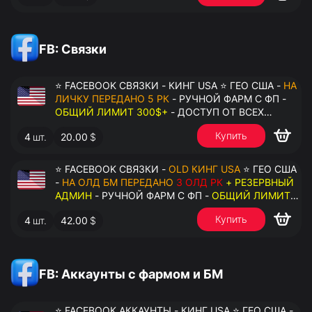
FB: Связки
⭐ FACEBOOK СВЯЗКИ - КИНГ USA ⭐ ГЕО США -
НА
ЛИЧКУ ПЕРЕДАНО 5 РК
- РУЧНОЙ ФАРМ С ФП -
ОБЩИЙ ЛИМИТ 300$+
- ДОСТУП ОТ ВСЕХ
АККАУНТОВ - ПЕРЕДАЧА В АНТИДЕТЕКТ
Купить
4
шт.
20.00
$
⭐ FACEBOOK СВЯЗКИ -
OLD КИНГ USA
⭐ ГЕО США
-
НА ОЛД БМ ПЕРЕДАНО
3 ОЛД РК
+ РЕЗЕРВНЫЙ
АДМИН
- РУЧНОЙ ФАРМ С ФП -
ОБЩИЙ ЛИМИТ
200$+
- ДОСТУП ОТ ВСЕХ АККАУНТОВ -
Купить
4
шт.
42.00
$
ПЕРЕДАЧА В АНТИДЕТЕКТ
FB: Аккаунты с фармом и БМ
⭐ FACEBOOK АККАУНТЫ - КИНГ USA ⭐ ГЕО США -