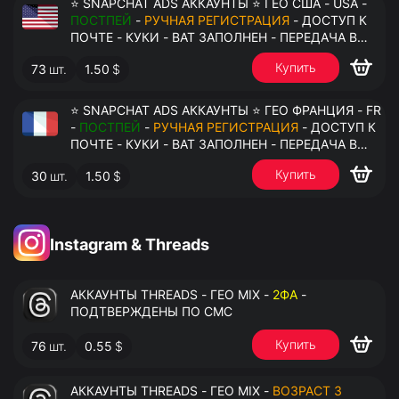
⭐ SNAPCHAT ADS АККАУНТЫ ⭐ ГЕО США - USA -
ПОСТПЕЙ
-
РУЧНАЯ РЕГИСТРАЦИЯ
- ДОСТУП К
ПОЧТЕ - КУКИ - ВАТ ЗАПОЛНЕН - ПЕРЕДАЧА В
АНТИДЕТЕКТ
Купить
73
шт.
1.50
$
⭐ SNAPCHAT ADS АККАУНТЫ ⭐ ГЕО ФРАНЦИЯ - FR
-
ПОСТПЕЙ
-
РУЧНАЯ РЕГИСТРАЦИЯ
- ДОСТУП К
ПОЧТЕ - КУКИ - ВАТ ЗАПОЛНЕН - ПЕРЕДАЧА В
АНТИДЕТЕКТ
Купить
30
шт.
1.50
$
Instagram & Threads
АККАУНТЫ THREADS - ГЕО MIX -
2ФА
-
ПОДТВЕРЖДЕНЫ ПО СМС
Купить
76
шт.
0.55
$
АККАУНТЫ THREADS - ГЕО MIX -
ВОЗРАСТ 3