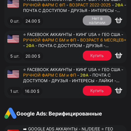
РУЧНОЙ ФАРМ С ФП
-
ВОЗРАСТ 2022-2025
-
2ФА
-
ПОЧТА С ДОСТУПОМ - ДРУЗЬЯ - ИНТЕРЕСЫ -
ЛАЙКИ - КОММЕНТАРИИ - ПЕРЕДАЧА В
Нет в
0
шт.
24.00
$
АНТИДЕТЕКТ
наличии
⭐ FACEBOOK АККАУНТЫ - КИНГ USA ⭐ ГЕО США -
РУЧНОЙ ФАРМ С БМ и ФП
-
ВОЗРАСТ 6 МЕСЯЦЕВ+
-
2ФА
- ПОЧТА С ДОСТУПОМ - ДРУЗЬЯ -
ИНТЕРЕСЫ - ЛАЙКИ - КОММЕНТАРИИ - ПЕРЕДАЧА
Купить
5
шт.
20.00
$
В АНТИДЕТЕКТ
⭐ FACEBOOK АККАУНТЫ - КИНГ USA ⭐ ГЕО США -
РУЧНОЙ ФАРМ С БМ и ФП
-
2ФА
- ПОЧТА С
ДОСТУПОМ - ДРУЗЬЯ - ИНТЕРЕСЫ - ЛАЙКИ -
КОММЕНТАРИИ - ПЕРЕДАЧА В АНТИДЕТЕКТ
Купить
1
шт.
16.00
$
Google Ads: Верифицированные
➡️ GOOGLE ADS АККАУНТЫ - NL/DE/EE ⭐ ГЕО