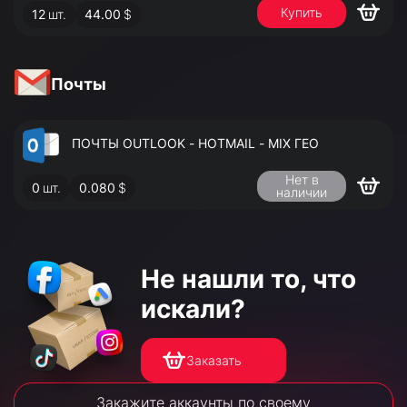
Купить
12
шт.
44.00
$
АДМИНИСТРАТОРА
Почты
ПОЧТЫ OUTLOOK - HOTMAIL - MIX ГЕО
Нет в
0
шт.
0.080
$
наличии
Не нашли то,
что
искали?
Заказать
Закажите аккаунты по своему