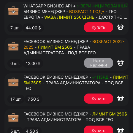
WHATSAPP БИЗНЕС API +
✅ВЕРИФИЦИРОВАННЫЙ
БИЗНЕС МЕНЕДЖЕР -
ВОЗРАСТ 1 ГОД+
- ГЕО
ЕВРОПА -
WABA ЛИМИТ 250/ДЕНЬ
- ДОСТУПНО К
ПРИВЯЗКЕ ДО 2 НОМЕРОВ - ПРАВА
Купить
7
шт.
44.00
$
АДМИНИСТРАТОРА
FACEBOOK БИЗНЕС МЕНЕДЖЕР -
ВОЗРАСТ 2022-
2025
-
ЛИМИТ БМ 250$
- ПРАВА
АДМИНИСТРАТОРА - ПОД ВСЕ ГЕО
Нет в
0
шт.
12.00
$
наличии
FACEBOOK БИЗНЕС МЕНЕДЖЕР -
✅ ПЗРД
-
ЛИМИТ
БМ 250$
- ПРАВА АДМИНИСТРАТОРА - ПОД ВСЕ
ГЕО
Купить
17
шт.
7.50
$
FACEBOOK БИЗНЕС МЕНЕДЖЕР -
ЛИМИТ БМ 250$
- ПРАВА АДМИНИСТРАТОРА - ПОД ВСЕ ГЕО
Купить
5
шт.
4.50
$