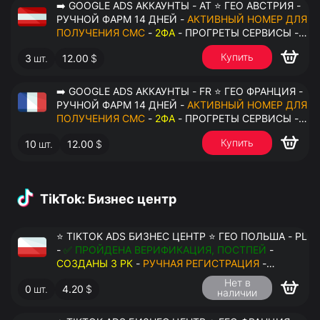
➡️ GOOGLE ADS АККАУНТЫ - AT ⭐ ГЕО АВСТРИЯ -
РУЧНОЙ ФАРМ 14 ДНЕЙ -
АКТИВНЫЙ НОМЕР ДЛЯ
ПОЛУЧЕНИЯ СМС
-
2ФА
- ПРОГРЕТЫ СЕРВИСЫ -
ПЕРЕДАЧА В ОКТО
Купить
3
шт.
12.00
$
➡️ GOOGLE ADS АККАУНТЫ - FR ⭐ ГЕО ФРАНЦИЯ -
РУЧНОЙ ФАРМ 14 ДНЕЙ -
АКТИВНЫЙ НОМЕР ДЛЯ
ПОЛУЧЕНИЯ СМС
-
2ФА
- ПРОГРЕТЫ СЕРВИСЫ -
ПЕРЕДАЧА В ОКТО
Купить
10
шт.
12.00
$
TikTok: Бизнес центр
⭐ TIKTOK ADS БИЗНЕС ЦЕНТР ⭐ ГЕО ПОЛЬША - PL
-
✅ ПРОЙДЕНА ВЕРИФИКАЦИЯ, ПОСТПЕЙ
-
СОЗДАНЫ 3 РК
-
РУЧНАЯ РЕГИСТРАЦИЯ
-
ДОСТУП К ПОЧТЕ - КУКИ - ВАТ ЗАПОЛНЕН -
Нет в
0
шт.
4.20
$
ПЕРЕДАЧА В АНТИДЕТЕКТ
наличии