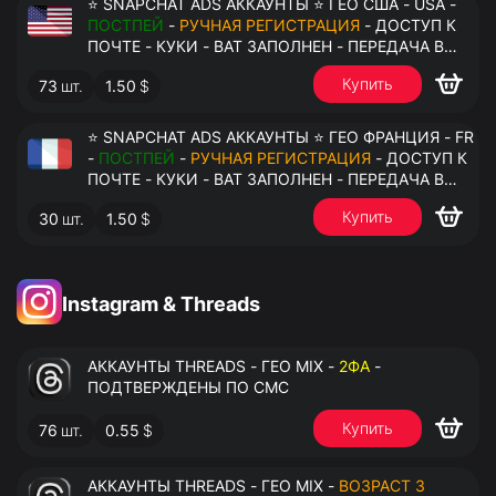
⭐ SNAPCHAT ADS АККАУНТЫ ⭐ ГЕО США - USA -
ПОСТПЕЙ
-
РУЧНАЯ РЕГИСТРАЦИЯ
- ДОСТУП К
ПОЧТЕ - КУКИ - ВАТ ЗАПОЛНЕН - ПЕРЕДАЧА В
АНТИДЕТЕКТ
Купить
73
шт.
1.50
$
⭐ SNAPCHAT ADS АККАУНТЫ ⭐ ГЕО ФРАНЦИЯ - FR
-
ПОСТПЕЙ
-
РУЧНАЯ РЕГИСТРАЦИЯ
- ДОСТУП К
ПОЧТЕ - КУКИ - ВАТ ЗАПОЛНЕН - ПЕРЕДАЧА В
АНТИДЕТЕКТ
Купить
30
шт.
1.50
$
Instagram & Threads
АККАУНТЫ THREADS - ГЕО MIX -
2ФА
-
ПОДТВЕРЖДЕНЫ ПО СМС
Купить
76
шт.
0.55
$
АККАУНТЫ THREADS - ГЕО MIX -
ВОЗРАСТ 3