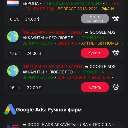
ЕВРОПА -
✅ ПРОЙДЕНА ВЕРИФИКАЦИЯ
-
СПЕНД
~2$ - БИЛЛ 10$
-
ВОЗРАСТ 2018-2021
-
2ФА И
РЕЗЕРВНЫЕ КОДЫ
- РУЧНОЙ ФАРМ - РЕЗЕРВНАЯ
Нет в
0
шт.
34.00
$
ПОЧТА С ДОСТУПОМ - ПЕРЕДАЧА В OCTO
наличии
[ПРЕДЗАКАЗ НА ВАШИ КАРТЫ]
➡️ GOOGLE ADS
АККАУНТЫ ⭐ ГЕО ЛЮБОЕ -
✅ ПРОЙДЕНА
ВЕРИФИКАЦИЯ
-
БИЛЛ 10€
-
АКТИВНЫЙ НОМЕР
ДЛЯ ПОВТОРНЫХ СМС
-
2ФА И РЕЗЕРВНЫЕ КОДЫ
Купить
17
шт.
24.00
$
- РУЧНОЙ ФАРМ - РЕЗЕРВНАЯ ПОЧТА С
ДОСТУПОМ - ПЕРЕДАЧА В АНТИДЕТЕКТ
[ПРЕДЗАКАЗ НА ВАШИ КАРТЫ]
➡️ GOOGLE ADS
АККАУНТЫ ⭐ ЛЮБОЕ ГЕО -
✅ ПРОЙДЕНА
ВЕРИФИКАЦИЯ
-
СПЕНД 10-20€ - БИЛЛ 50€
-
АКТИВНЫЙ НОМЕР ДЛЯ ПОВТОРНЫХ СМС
-
2ФА
Купить
16
шт.
32.00
$
И РЕЗЕРВНЫЕ КОДЫ
- РУЧНОЙ ФАРМ -
РЕЗЕРВНАЯ ПОЧТА С ДОСТУПОМ - ПЕРЕДАЧА В
АНТИДЕТЕКТ
Google Ads: Ручной фарм
➡️ GOOGLE ADS АККАУНТЫ - USA ⭐ ГЕО США -