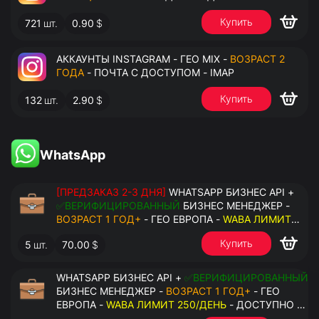
Купить
721
шт.
0.90
$
АККАУНТЫ INSTAGRAM - ГЕО MIX -
ВОЗРАСТ 2
ГОДА
- ПОЧТА С ДОСТУПОМ - IMAP
Купить
132
шт.
2.90
$
WhatsApp
[ПРЕДЗАКАЗ 2-3 ДНЯ]
WHATSAPP БИЗНЕС API +
✅ВЕРИФИЦИРОВАННЫЙ
БИЗНЕС МЕНЕДЖЕР -
ВОЗРАСТ 1 ГОД+
- ГЕО ЕВРОПА -
WABA ЛИМИТ
2000/ДЕНЬ
- ДОСТУПНО К ПРИВЯЗКЕ ДО 20
Купить
5
шт.
70.00
$
НОМЕРОВ - ПРАВА АДМИНИСТРАТОРА
WHATSAPP БИЗНЕС API +
✅ВЕРИФИЦИРОВАННЫЙ
БИЗНЕС МЕНЕДЖЕР -
ВОЗРАСТ 1 ГОД+
- ГЕО
ЕВРОПА -
WABA ЛИМИТ 250/ДЕНЬ
- ДОСТУПНО К
ПРИВЯЗКЕ ДО 2 НОМЕРОВ - ПРАВА