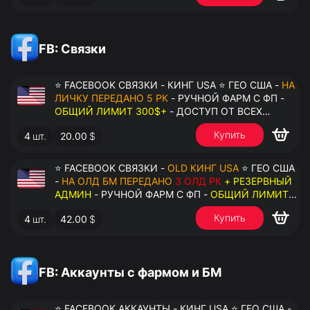
FB: Связки
⭐ FACEBOOK СВЯЗКИ - КИНГ USA ⭐ ГЕО США -
НА
ЛИЧКУ ПЕРЕДАНО 5 РК
- РУЧНОЙ ФАРМ С ФП -
ОБЩИЙ ЛИМИТ 300$+
- ДОСТУП ОТ ВСЕХ
АККАУНТОВ - ПЕРЕДАЧА В АНТИДЕТЕКТ
Купить
4
шт.
20.00
$
⭐ FACEBOOK СВЯЗКИ -
OLD КИНГ USA
⭐ ГЕО США
-
НА ОЛД БМ ПЕРЕДАНО
3 ОЛД РК
+ РЕЗЕРВНЫЙ
АДМИН
- РУЧНОЙ ФАРМ С ФП -
ОБЩИЙ ЛИМИТ
200$+
- ДОСТУП ОТ ВСЕХ АККАУНТОВ -
Купить
4
шт.
42.00
$
ПЕРЕДАЧА В АНТИДЕТЕКТ
FB: Аккаунты с фармом и БМ
⭐ FACEBOOK АККАУНТЫ - КИНГ USA ⭐ ГЕО США -