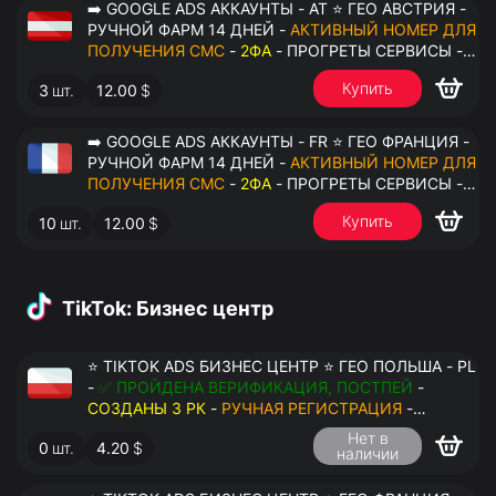
➡️ GOOGLE ADS АККАУНТЫ - AT ⭐ ГЕО АВСТРИЯ -
РУЧНОЙ ФАРМ 14 ДНЕЙ -
АКТИВНЫЙ НОМЕР ДЛЯ
ПОЛУЧЕНИЯ СМС
-
2ФА
- ПРОГРЕТЫ СЕРВИСЫ -
ПЕРЕДАЧА В ОКТО
Купить
3
шт.
12.00
$
➡️ GOOGLE ADS АККАУНТЫ - FR ⭐ ГЕО ФРАНЦИЯ -
РУЧНОЙ ФАРМ 14 ДНЕЙ -
АКТИВНЫЙ НОМЕР ДЛЯ
ПОЛУЧЕНИЯ СМС
-
2ФА
- ПРОГРЕТЫ СЕРВИСЫ -
ПЕРЕДАЧА В ОКТО
Купить
10
шт.
12.00
$
TikTok: Бизнес центр
⭐ TIKTOK ADS БИЗНЕС ЦЕНТР ⭐ ГЕО ПОЛЬША - PL
-
✅ ПРОЙДЕНА ВЕРИФИКАЦИЯ, ПОСТПЕЙ
-
СОЗДАНЫ 3 РК
-
РУЧНАЯ РЕГИСТРАЦИЯ
-
ДОСТУП К ПОЧТЕ - КУКИ - ВАТ ЗАПОЛНЕН -
Нет в
0
шт.
4.20
$
ПЕРЕДАЧА В АНТИДЕТЕКТ
наличии