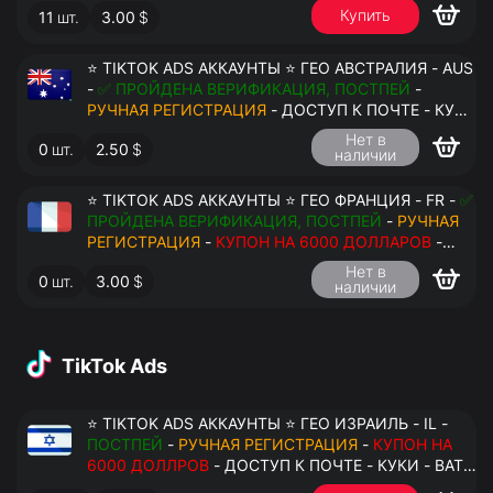
Купить
11
шт.
3.00
$
ПЕРЕДАЧА В АНТИДЕТЕКТ
⭐ TIKTOK ADS АККАУНТЫ ⭐ ГЕО АВСТРАЛИЯ - AUS
-
✅ ПРОЙДЕНА ВЕРИФИКАЦИЯ, ПОСТПЕЙ
-
РУЧНАЯ РЕГИСТРАЦИЯ
- ДОСТУП К ПОЧТЕ - КУКИ
- ВАТ ЗАПОЛНЕН - ПЕРЕДАЧА В АНТИДЕТЕКТ
Нет в
0
шт.
2.50
$
наличии
⭐ TIKTOK ADS АККАУНТЫ ⭐ ГЕО ФРАНЦИЯ - FR -
✅
ПРОЙДЕНА ВЕРИФИКАЦИЯ, ПОСТПЕЙ
-
РУЧНАЯ
РЕГИСТРАЦИЯ
-
КУПОН НА 6000 ДОЛЛАРОВ
-
ДОСТУП К ПОЧТЕ - КУКИ - ВАТ ЗАПОЛНЕН -
Нет в
0
шт.
3.00
$
ПЕРЕДАЧА В АНТИДЕТЕКТ
наличии
TikTok Ads
⭐ TIKTOK ADS АККАУНТЫ ⭐ ГЕО ИЗРАИЛЬ - IL -
ПОСТПЕЙ
-
РУЧНАЯ РЕГИСТРАЦИЯ
-
КУПОН НА
6000 ДОЛЛРОВ
- ДОСТУП К ПОЧТЕ - КУКИ - ВАТ
ЗАПОЛНЕН - ПЕРЕДАЧА В АНТИДЕТЕКТ