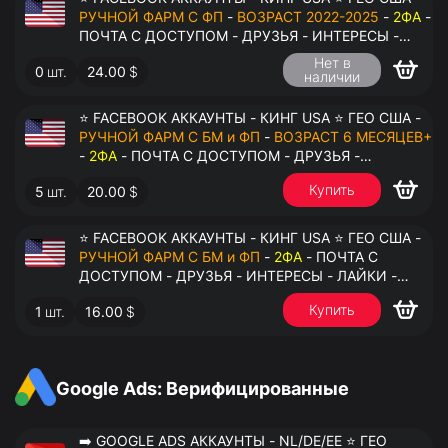
РУЧНОЙ ФАРМ С ФП
-
ВОЗРАСТ 2022-2025
-
2ФА
-
ПОЧТА С ДОСТУПОМ - ДРУЗЬЯ - ИНТЕРЕСЫ -
ЛАЙКИ - КОММЕНТАРИИ - ПЕРЕДАЧА В
Нет в
0
шт.
24.00
$
АНТИДЕТЕКТ
наличии
⭐ FACEBOOK АККАУНТЫ - КИНГ USA ⭐ ГЕО США -
РУЧНОЙ ФАРМ С БМ и ФП
-
ВОЗРАСТ 6 МЕСЯЦЕВ+
-
2ФА
- ПОЧТА С ДОСТУПОМ - ДРУЗЬЯ -
ИНТЕРЕСЫ - ЛАЙКИ - КОММЕНТАРИИ - ПЕРЕДАЧА
Купить
5
шт.
20.00
$
В АНТИДЕТЕКТ
⭐ FACEBOOK АККАУНТЫ - КИНГ USA ⭐ ГЕО США -
РУЧНОЙ ФАРМ С БМ и ФП
-
2ФА
- ПОЧТА С
ДОСТУПОМ - ДРУЗЬЯ - ИНТЕРЕСЫ - ЛАЙКИ -
КОММЕНТАРИИ - ПЕРЕДАЧА В АНТИДЕТЕКТ
Купить
1
шт.
16.00
$
Google Ads: Верифицированные
➡️ GOOGLE ADS АККАУНТЫ - NL/DE/EE ⭐ ГЕО