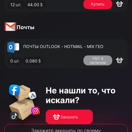
Купить
12
шт.
44.00
$
АДМИНИСТРАТОРА
Почты
ПОЧТЫ OUTLOOK - HOTMAIL - MIX ГЕО
Нет в
0
шт.
0.080
$
наличии
Не нашли то,
что
искали?
Заказать
Закажите аккаунты по своему