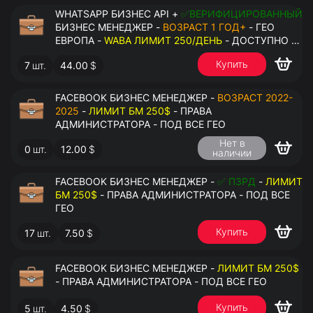
WHATSAPP БИЗНЕС API +
✅ВЕРИФИЦИРОВАННЫЙ
БИЗНЕС МЕНЕДЖЕР -
ВОЗРАСТ 1 ГОД+
- ГЕО
ЕВРОПА -
WABA ЛИМИТ 250/ДЕНЬ
- ДОСТУПНО К
ПРИВЯЗКЕ ДО 2 НОМЕРОВ - ПРАВА
Купить
7
шт.
44.00
$
АДМИНИСТРАТОРА
FACEBOOK БИЗНЕС МЕНЕДЖЕР -
ВОЗРАСТ 2022-
2025
-
ЛИМИТ БМ 250$
- ПРАВА
АДМИНИСТРАТОРА - ПОД ВСЕ ГЕО
Нет в
0
шт.
12.00
$
наличии
FACEBOOK БИЗНЕС МЕНЕДЖЕР -
✅ ПЗРД
-
ЛИМИТ
БМ 250$
- ПРАВА АДМИНИСТРАТОРА - ПОД ВСЕ
ГЕО
Купить
17
шт.
7.50
$
FACEBOOK БИЗНЕС МЕНЕДЖЕР -
ЛИМИТ БМ 250$
- ПРАВА АДМИНИСТРАТОРА - ПОД ВСЕ ГЕО
Купить
5
шт.
4.50
$