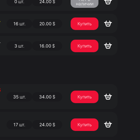
0
шт.
24.00
$
наличии
А
16
шт.
20.00
$
Купить
-
3
шт.
16.00
$
Купить
$
35
шт.
34.00
$
Купить
17
шт.
24.00
$
Купить