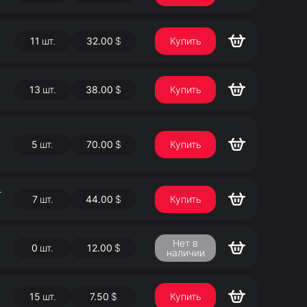
11
шт.
32.00
$
Купить
13
шт.
38.00
$
Купить
5
шт.
70.00
$
Купить
-
7
шт.
44.00
$
Купить
Нет в
0
шт.
12.00
$
наличии
15
шт.
7.50
$
Купить