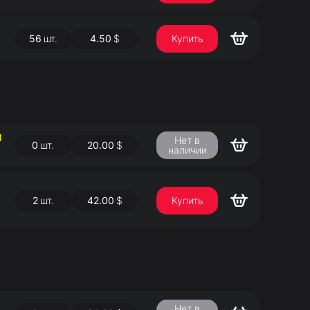
56
шт.
4.50
$
Купить
Й
Нет в
0
шт.
20.00
$
наличии
2
шт.
42.00
$
Купить
Нет в