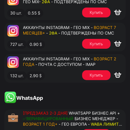
ГЕО MIX-
2ФА
- ПОДТВЕРЖДЕНЫ ПО СМС
Купить
30
шт.
0.55
$
АККАУНТЫ INSTAGRAM - ГЕО MIX -
ВОЗРАСТ 7
МЕСЯЦЕВ+
-
2ФА
- ПОДТВЕРЖДЕНЫ ПО СМС
Купить
727
шт.
0.90
$
АККАУНТЫ INSTAGRAM - ГЕО MIX -
ВОЗРАСТ 2
ГОДА
- ПОЧТА С ДОСТУПОМ - IMAP
Купить
132
шт.
2.90
$
WhatsApp
[ПРЕДЗАКАЗ 2-3 ДНЯ]
WHATSAPP БИЗНЕС API +
✅ВЕРИФИЦИРОВАННЫЙ
БИЗНЕС МЕНЕДЖЕР -
ВОЗРАСТ 1 ГОД+
- ГЕО ЕВРОПА -
WABA ЛИМИТ
2000/ДЕНЬ
- ДОСТУПНО К ПРИВЯЗКЕ ДО 20