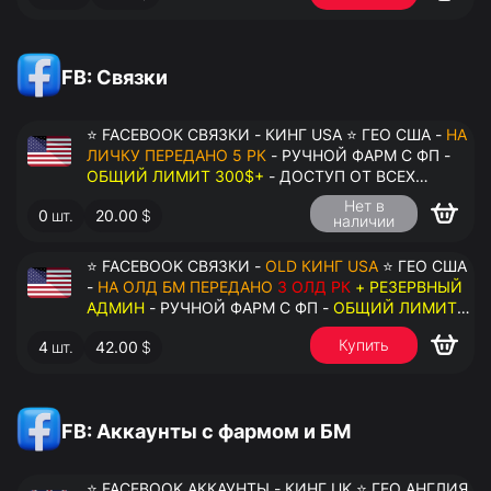
FB: Связки
⭐ FACEBOOK СВЯЗКИ - КИНГ USA ⭐ ГЕО США -
НА
ЛИЧКУ ПЕРЕДАНО 5 РК
- РУЧНОЙ ФАРМ С ФП -
ОБЩИЙ ЛИМИТ 300$+
- ДОСТУП ОТ ВСЕХ
АККАУНТОВ - ПЕРЕДАЧА В АНТИДЕТЕКТ
Нет в
0
шт.
20.00
$
наличии
⭐ FACEBOOK СВЯЗКИ -
OLD КИНГ USA
⭐ ГЕО США
-
НА ОЛД БМ ПЕРЕДАНО
3 ОЛД РК
+ РЕЗЕРВНЫЙ
АДМИН
- РУЧНОЙ ФАРМ С ФП -
ОБЩИЙ ЛИМИТ
200$+
- ДОСТУП ОТ ВСЕХ АККАУНТОВ -
Купить
4
шт.
42.00
$
ПЕРЕДАЧА В АНТИДЕТЕКТ
FB: Аккаунты с фармом и БМ
⭐ FACEBOOK АККАУНТЫ - КИНГ UK ⭐ ГЕО АНГЛИЯ