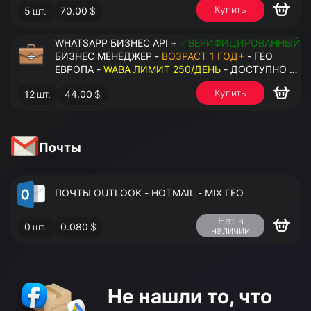
Купить
5
шт.
70.00
$
НОМЕРОВ - ПРАВА АДМИНИСТРАТОРА
WHATSAPP БИЗНЕС API +
✅ВЕРИФИЦИРОВАННЫЙ
БИЗНЕС МЕНЕДЖЕР -
ВОЗРАСТ 1 ГОД+
- ГЕО
ЕВРОПА -
WABA ЛИМИТ 250/ДЕНЬ
- ДОСТУПНО К
ПРИВЯЗКЕ ДО 2 НОМЕРОВ - ПРАВА
Купить
12
шт.
44.00
$
АДМИНИСТРАТОРА
Почты
ПОЧТЫ OUTLOOK - HOTMAIL - MIX ГЕО
Нет в
0
шт.
0.080
$
наличии
Не нашли то,
что