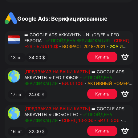
Google Ads: Верифицированные
➡️ GOOGLE ADS АККАУНТЫ - NL/DE/EE ⭐ ГЕО
ЕВРОПА -
✅ ПРОЙДЕНА ВЕРИФИКАЦИЯ
-
СПЕНД
~2$ - БИЛЛ 10$
-
ВОЗРАСТ 2018-2021
-
2ФА И
РЕЗЕРВНЫЕ КОДЫ
- РУЧНОЙ ФАРМ - РЕЗЕРВНАЯ
Купить
13
шт.
34.00
$
ПОЧТА С ДОСТУПОМ - ПЕРЕДАЧА В OCTO
[ПРЕДЗАКАЗ НА ВАШИ КАРТЫ]
➡️ GOOGLE ADS
АККАУНТЫ ⭐ ГЕО ЛЮБОЕ -
✅ ПРОЙДЕНА
ВЕРИФИКАЦИЯ
-
БИЛЛ 10€
-
АКТИВНЫЙ НОМЕР
ДЛЯ ПОВТОРНЫХ СМС
-
2ФА И РЕЗЕРВНЫЕ КОДЫ
Купить
17
шт.
24.00
$
- РУЧНОЙ ФАРМ - РЕЗЕРВНАЯ ПОЧТА С
ДОСТУПОМ - ПЕРЕДАЧА В АНТИДЕТЕКТ
[ПРЕДЗАКАЗ НА ВАШИ КАРТЫ]
➡️ GOOGLE ADS
АККАУНТЫ ⭐ ЛЮБОЕ ГЕО -
✅ ПРОЙДЕНА
ВЕРИФИКАЦИЯ
-
СПЕНД 10-20€ - БИЛЛ 50€
-
АКТИВНЫЙ НОМЕР ДЛЯ ПОВТОРНЫХ СМС
-
2ФА
Купить
16
шт.
32.00
$
И РЕЗЕРВНЫЕ КОДЫ
- РУЧНОЙ ФАРМ -
РЕЗЕРВНАЯ ПОЧТА С ДОСТУПОМ - ПЕРЕДАЧА В