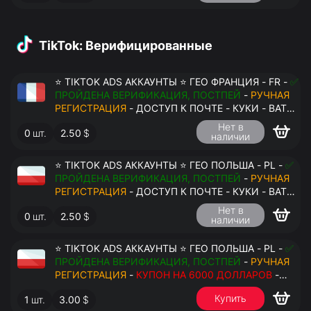
TikTok: Верифицированные
⭐ TIKTOK ADS АККАУНТЫ ⭐ ГЕО ФРАНЦИЯ - FR -
✅
ПРОЙДЕНА ВЕРИФИКАЦИЯ, ПОСТПЕЙ
-
РУЧНАЯ
РЕГИСТРАЦИЯ
- ДОСТУП К ПОЧТЕ - КУКИ - ВАТ
ЗАПОЛНЕН - ПЕРЕДАЧА В АНТИДЕТЕКТ
Нет в
0
шт.
2.50
$
наличии
⭐ TIKTOK ADS АККАУНТЫ ⭐ ГЕО ПОЛЬША - PL -
✅
ПРОЙДЕНА ВЕРИФИКАЦИЯ, ПОСТПЕЙ
-
РУЧНАЯ
РЕГИСТРАЦИЯ
- ДОСТУП К ПОЧТЕ - КУКИ - ВАТ
ЗАПОЛНЕН - ПЕРЕДАЧА В АНТИДЕТЕКТ
Нет в
0
шт.
2.50
$
наличии
⭐ TIKTOK ADS АККАУНТЫ ⭐ ГЕО ПОЛЬША - PL -
✅
ПРОЙДЕНА ВЕРИФИКАЦИЯ, ПОСТПЕЙ
-
РУЧНАЯ
РЕГИСТРАЦИЯ
-
КУПОН НА 6000 ДОЛЛАРОВ
-
ДОСТУП К ПОЧТЕ - КУКИ - ВАТ ЗАПОЛНЕН -
Купить
1
шт.
3.00
$
ПЕРЕДАЧА В АНТИДЕТЕКТ