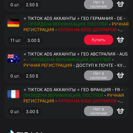
Нет в
0
шт.
2.50
$
наличии
⭐ TIKTOK ADS АККАУНТЫ ⭐ ГЕО ГЕРМАНИЯ - DE -
✅ ПРОЙДЕНА ВЕРИФИКАЦИЯ, ПОСТПЕЙ
-
РУЧНАЯ
РЕГИСТРАЦИЯ
-
КУПОН НА 6000 ДОЛЛАРОВ
-
ДОСТУП К ПОЧТЕ - КУКИ - ВАТ ЗАПОЛНЕН -
Купить
11
шт.
3.00
$
ПЕРЕДАЧА В АНТИДЕТЕКТ
⭐ TIKTOK ADS АККАУНТЫ ⭐ ГЕО АВСТРАЛИЯ - AUS
-
✅ ПРОЙДЕНА ВЕРИФИКАЦИЯ, ПОСТПЕЙ
-
РУЧНАЯ РЕГИСТРАЦИЯ
- ДОСТУП К ПОЧТЕ - КУКИ
- ВАТ ЗАПОЛНЕН - ПЕРЕДАЧА В АНТИДЕТЕКТ
Нет в
0
шт.
2.50
$
наличии
⭐ TIKTOK ADS АККАУНТЫ ⭐ ГЕО ФРАНЦИЯ - FR -
✅
ПРОЙДЕНА ВЕРИФИКАЦИЯ, ПОСТПЕЙ
-
РУЧНАЯ
РЕГИСТРАЦИЯ
-
КУПОН НА 6000 ДОЛЛАРОВ
-
ДОСТУП К ПОЧТЕ - КУКИ - ВАТ ЗАПОЛНЕН -
Нет в
0
шт.
3.00
$
ПЕРЕДАЧА В АНТИДЕТЕКТ
наличии