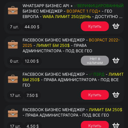
WHATSAPP БИЗНЕС API +
✅ВЕРИФИЦИРОВАННЫЙ
БИЗНЕС МЕНЕДЖЕР -
ВОЗРАСТ 1 ГОД+
- ГЕО
ЕВРОПА -
WABA ЛИМИТ 250/ДЕНЬ
- ДОСТУПНО К
ПРИВЯЗКЕ ДО 2 НОМЕРОВ - ПРАВА
Купить
7
шт.
44.00
$
АДМИНИСТРАТОРА
FACEBOOK БИЗНЕС МЕНЕДЖЕР -
ВОЗРАСТ 2022-
2025
-
ЛИМИТ БМ 250$
- ПРАВА
АДМИНИСТРАТОРА - ПОД ВСЕ ГЕО
Нет в
0
шт.
12.00
$
наличии
FACEBOOK БИЗНЕС МЕНЕДЖЕР -
✅ ПЗРД
-
ЛИМИТ
БМ 250$
- ПРАВА АДМИНИСТРАТОРА - ПОД ВСЕ
ГЕО
Купить
17
шт.
7.50
$
FACEBOOK БИЗНЕС МЕНЕДЖЕР -
ЛИМИТ БМ 250$
- ПРАВА АДМИНИСТРАТОРА - ПОД ВСЕ ГЕО
Купить
17
шт.
4.50
$