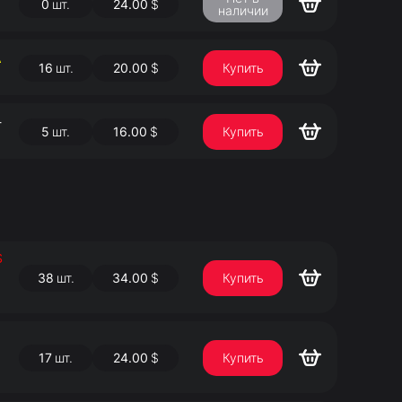
0
шт.
24.00
$
наличии
А
16
шт.
20.00
$
Купить
-
5
шт.
16.00
$
Купить
$
38
шт.
34.00
$
Купить
17
шт.
24.00
$
Купить