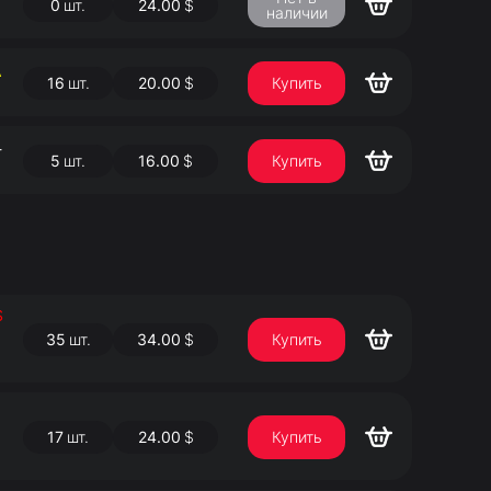
0
шт.
24.00
$
наличии
А
16
шт.
20.00
$
Купить
-
5
шт.
16.00
$
Купить
$
35
шт.
34.00
$
Купить
17
шт.
24.00
$
Купить