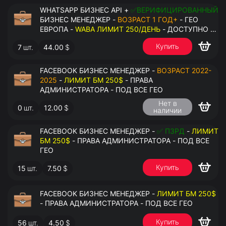
WHATSAPP БИЗНЕС API +
✅ВЕРИФИЦИРОВАННЫЙ
БИЗНЕС МЕНЕДЖЕР -
ВОЗРАСТ 1 ГОД+
- ГЕО
ЕВРОПА -
WABA ЛИМИТ 250/ДЕНЬ
- ДОСТУПНО К
ПРИВЯЗКЕ ДО 2 НОМЕРОВ - ПРАВА
Купить
7
шт.
44.00
$
АДМИНИСТРАТОРА
FACEBOOK БИЗНЕС МЕНЕДЖЕР -
ВОЗРАСТ 2022-
2025
-
ЛИМИТ БМ 250$
- ПРАВА
АДМИНИСТРАТОРА - ПОД ВСЕ ГЕО
Нет в
0
шт.
12.00
$
наличии
FACEBOOK БИЗНЕС МЕНЕДЖЕР -
✅ ПЗРД
-
ЛИМИТ
БМ 250$
- ПРАВА АДМИНИСТРАТОРА - ПОД ВСЕ
ГЕО
Купить
15
шт.
7.50
$
FACEBOOK БИЗНЕС МЕНЕДЖЕР -
ЛИМИТ БМ 250$
- ПРАВА АДМИНИСТРАТОРА - ПОД ВСЕ ГЕО
Купить
56
шт.
4.50
$