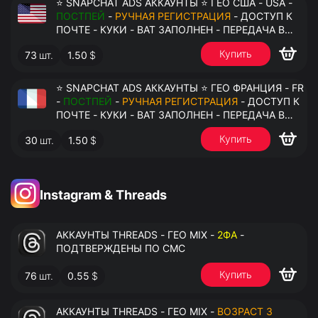
⭐ SNAPCHAT ADS АККАУНТЫ ⭐ ГЕО США - USA -
ПОСТПЕЙ
-
РУЧНАЯ РЕГИСТРАЦИЯ
- ДОСТУП К
ПОЧТЕ - КУКИ - ВАТ ЗАПОЛНЕН - ПЕРЕДАЧА В
АНТИДЕТЕКТ
Купить
73
шт.
1.50
$
⭐ SNAPCHAT ADS АККАУНТЫ ⭐ ГЕО ФРАНЦИЯ - FR
-
ПОСТПЕЙ
-
РУЧНАЯ РЕГИСТРАЦИЯ
- ДОСТУП К
ПОЧТЕ - КУКИ - ВАТ ЗАПОЛНЕН - ПЕРЕДАЧА В
АНТИДЕТЕКТ
Купить
30
шт.
1.50
$
Instagram & Threads
АККАУНТЫ THREADS - ГЕО MIX -
2ФА
-
ПОДТВЕРЖДЕНЫ ПО СМС
Купить
76
шт.
0.55
$
АККАУНТЫ THREADS - ГЕО MIX -
ВОЗРАСТ 3