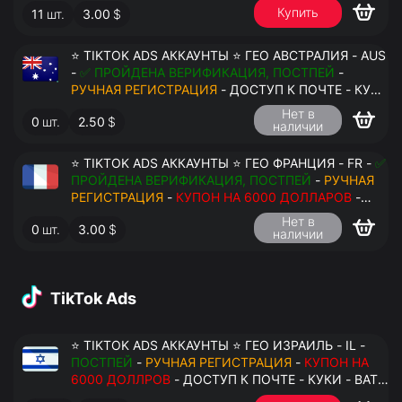
Купить
11
шт.
3.00
$
ПЕРЕДАЧА В АНТИДЕТЕКТ
⭐ TIKTOK ADS АККАУНТЫ ⭐ ГЕО АВСТРАЛИЯ - AUS
-
✅ ПРОЙДЕНА ВЕРИФИКАЦИЯ, ПОСТПЕЙ
-
РУЧНАЯ РЕГИСТРАЦИЯ
- ДОСТУП К ПОЧТЕ - КУКИ
- ВАТ ЗАПОЛНЕН - ПЕРЕДАЧА В АНТИДЕТЕКТ
Нет в
0
шт.
2.50
$
наличии
⭐ TIKTOK ADS АККАУНТЫ ⭐ ГЕО ФРАНЦИЯ - FR -
✅
ПРОЙДЕНА ВЕРИФИКАЦИЯ, ПОСТПЕЙ
-
РУЧНАЯ
РЕГИСТРАЦИЯ
-
КУПОН НА 6000 ДОЛЛАРОВ
-
ДОСТУП К ПОЧТЕ - КУКИ - ВАТ ЗАПОЛНЕН -
Нет в
0
шт.
3.00
$
ПЕРЕДАЧА В АНТИДЕТЕКТ
наличии
TikTok Ads
⭐ TIKTOK ADS АККАУНТЫ ⭐ ГЕО ИЗРАИЛЬ - IL -
ПОСТПЕЙ
-
РУЧНАЯ РЕГИСТРАЦИЯ
-
КУПОН НА
6000 ДОЛЛРОВ
- ДОСТУП К ПОЧТЕ - КУКИ - ВАТ
ЗАПОЛНЕН - ПЕРЕДАЧА В АНТИДЕТЕКТ