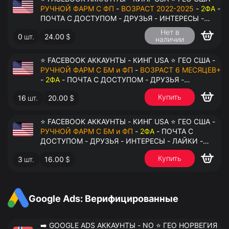
РУЧНОЙ ФАРМ С ФП
-
ВОЗРАСТ 2022-2025
-
2ФА
-
ПОЧТА С ДОСТУПОМ - ДРУЗЬЯ - ИНТЕРЕСЫ -
ЛАЙКИ - КОММЕНТАРИИ - ПЕРЕДАЧА В
Нет в
0
шт.
24.00
$
АНТИДЕТЕКТ
наличии
⭐ FACEBOOK АККАУНТЫ - КИНГ USA ⭐ ГЕО США -
РУЧНОЙ ФАРМ С БМ и ФП
-
ВОЗРАСТ 6 МЕСЯЦЕВ+
-
2ФА
- ПОЧТА С ДОСТУПОМ - ДРУЗЬЯ -
ИНТЕРЕСЫ - ЛАЙКИ - КОММЕНТАРИИ - ПЕРЕДАЧА
Купить
16
шт.
20.00
$
В АНТИДЕТЕКТ
⭐ FACEBOOK АККАУНТЫ - КИНГ USA ⭐ ГЕО США -
РУЧНОЙ ФАРМ С БМ и ФП
-
2ФА
- ПОЧТА С
ДОСТУПОМ - ДРУЗЬЯ - ИНТЕРЕСЫ - ЛАЙКИ -
КОММЕНТАРИИ - ПЕРЕДАЧА В АНТИДЕТЕКТ
Купить
3
шт.
16.00
$
Google Ads: Верифицированные
➡️ GOOGLE ADS АККАУНТЫ - NO ⭐ ГЕО НОРВЕГИЯ