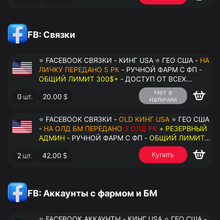
FB: Связки
⭐ FACEBOOK СВЯЗКИ - КИНГ USA ⭐ ГЕО США -
НА
ЛИЧКУ ПЕРЕДАНО 5 РК
- РУЧНОЙ ФАРМ С ФП -
ОБЩИЙ ЛИМИТ 300$+
- ДОСТУП ОТ ВСЕХ
АККАУНТОВ - ПЕРЕДАЧА В АНТИДЕТЕКТ
Нет в
0
шт.
20.00
$
наличии
⭐ FACEBOOK СВЯЗКИ -
OLD КИНГ USA
⭐ ГЕО США
-
НА ОЛД БМ ПЕРЕДАНО
3 ОЛД РК
+ РЕЗЕРВНЫЙ
АДМИН
- РУЧНОЙ ФАРМ С ФП -
ОБЩИЙ ЛИМИТ
200$+
- ДОСТУП ОТ ВСЕХ АККАУНТОВ -
Купить
2
шт.
42.00
$
ПЕРЕДАЧА В АНТИДЕТЕКТ
FB: Аккаунты с фармом и БМ
⭐ FACEBOOK АККАУНТЫ - КИНГ USA ⭐ ГЕО США -