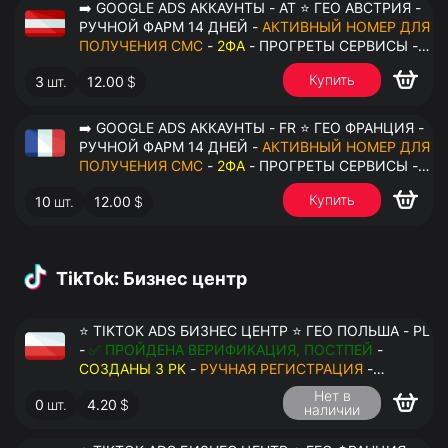
➡️ GOOGLE ADS АККАУНТЫ - AT ⭐ ГЕО АВСТРИЯ -
РУЧНОЙ ФАРМ 14 ДНЕЙ -
АКТИВНЫЙ НОМЕР ДЛЯ
ПОЛУЧЕНИЯ СМС
-
2ФА
- ПРОГРЕТЫ СЕРВИСЫ -
ПЕРЕДАЧА В ОКТО
Купить
3
шт.
12.00
$
➡️ GOOGLE ADS АККАУНТЫ - FR ⭐ ГЕО ФРАНЦИЯ -
РУЧНОЙ ФАРМ 14 ДНЕЙ -
АКТИВНЫЙ НОМЕР ДЛЯ
ПОЛУЧЕНИЯ СМС
-
2ФА
- ПРОГРЕТЫ СЕРВИСЫ -
ПЕРЕДАЧА В ОКТО
Купить
10
шт.
12.00
$
TikTok: Бизнес центр
⭐ TIKTOK ADS БИЗНЕС ЦЕНТР ⭐ ГЕО ПОЛЬША - PL
-
✅ ПРОЙДЕНА ВЕРИФИКАЦИЯ, ПОСТПЕЙ
-
СОЗДАНЫ 3 РК
-
РУЧНАЯ РЕГИСТРАЦИЯ
-
ДОСТУП К ПОЧТЕ - КУКИ - ВАТ ЗАПОЛНЕН -
Нет в
0
шт.
4.20
$
ПЕРЕДАЧА В АНТИДЕТЕКТ
наличии