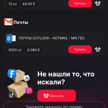
Купить
12
шт.
44.00
$
АДМИНИСТРАТОРА
Почты
ПОЧТЫ OUTLOOK - HOTMAIL - MIX ГЕО
Купить
2050
шт.
0.080
$
Не нашли то,
что
искали?
Заказать
Закажите аккаунты по своему