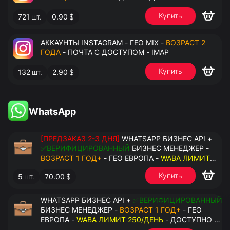
Купить
721
шт.
0.90
$
АККАУНТЫ INSTAGRAM - ГЕО MIX -
ВОЗРАСТ 2
ГОДА
- ПОЧТА С ДОСТУПОМ - IMAP
Купить
132
шт.
2.90
$
WhatsApp
[ПРЕДЗАКАЗ 2-3 ДНЯ]
WHATSAPP БИЗНЕС API +
✅ВЕРИФИЦИРОВАННЫЙ
БИЗНЕС МЕНЕДЖЕР -
ВОЗРАСТ 1 ГОД+
- ГЕО ЕВРОПА -
WABA ЛИМИТ
2000/ДЕНЬ
- ДОСТУПНО К ПРИВЯЗКЕ ДО 20
Купить
5
шт.
70.00
$
НОМЕРОВ - ПРАВА АДМИНИСТРАТОРА
WHATSAPP БИЗНЕС API +
✅ВЕРИФИЦИРОВАННЫЙ
БИЗНЕС МЕНЕДЖЕР -
ВОЗРАСТ 1 ГОД+
- ГЕО
ЕВРОПА -
WABA ЛИМИТ 250/ДЕНЬ
- ДОСТУПНО К
ПРИВЯЗКЕ ДО 2 НОМЕРОВ - ПРАВА