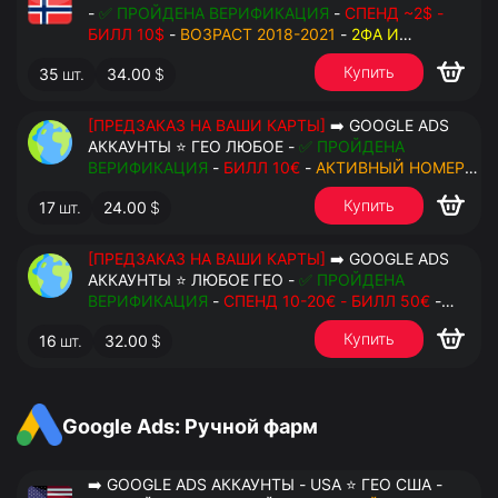
-
✅ ПРОЙДЕНА ВЕРИФИКАЦИЯ
-
СПЕНД ~2$ -
БИЛЛ 10$
-
ВОЗРАСТ 2018-2021
-
2ФА И
РЕЗЕРВНЫЕ КОДЫ
- РУЧНОЙ ФАРМ - РЕЗЕРВНАЯ
Купить
35
шт.
34.00
$
ПОЧТА С ДОСТУПОМ - ПЕРЕДАЧА В OCTO
[ПРЕДЗАКАЗ НА ВАШИ КАРТЫ]
➡️ GOOGLE ADS
АККАУНТЫ ⭐ ГЕО ЛЮБОЕ -
✅ ПРОЙДЕНА
ВЕРИФИКАЦИЯ
-
БИЛЛ 10€
-
АКТИВНЫЙ НОМЕР
ДЛЯ ПОВТОРНЫХ СМС
-
2ФА И РЕЗЕРВНЫЕ КОДЫ
Купить
17
шт.
24.00
$
- РУЧНОЙ ФАРМ - РЕЗЕРВНАЯ ПОЧТА С
ДОСТУПОМ - ПЕРЕДАЧА В АНТИДЕТЕКТ
[ПРЕДЗАКАЗ НА ВАШИ КАРТЫ]
➡️ GOOGLE ADS
АККАУНТЫ ⭐ ЛЮБОЕ ГЕО -
✅ ПРОЙДЕНА
ВЕРИФИКАЦИЯ
-
СПЕНД 10-20€ - БИЛЛ 50€
-
АКТИВНЫЙ НОМЕР ДЛЯ ПОВТОРНЫХ СМС
-
2ФА
Купить
16
шт.
32.00
$
И РЕЗЕРВНЫЕ КОДЫ
- РУЧНОЙ ФАРМ -
РЕЗЕРВНАЯ ПОЧТА С ДОСТУПОМ - ПЕРЕДАЧА В
АНТИДЕТЕКТ
Google Ads: Ручной фарм
➡️ GOOGLE ADS АККАУНТЫ - USA ⭐ ГЕО США -