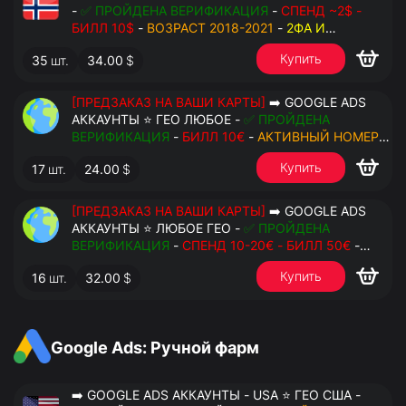
-
✅ ПРОЙДЕНА ВЕРИФИКАЦИЯ
-
СПЕНД ~2$ -
БИЛЛ 10$
-
ВОЗРАСТ 2018-2021
-
2ФА И
РЕЗЕРВНЫЕ КОДЫ
- РУЧНОЙ ФАРМ - РЕЗЕРВНАЯ
Купить
35
шт.
34.00
$
ПОЧТА С ДОСТУПОМ - ПЕРЕДАЧА В OCTO
[ПРЕДЗАКАЗ НА ВАШИ КАРТЫ]
➡️ GOOGLE ADS
АККАУНТЫ ⭐ ГЕО ЛЮБОЕ -
✅ ПРОЙДЕНА
ВЕРИФИКАЦИЯ
-
БИЛЛ 10€
-
АКТИВНЫЙ НОМЕР
ДЛЯ ПОВТОРНЫХ СМС
-
2ФА И РЕЗЕРВНЫЕ КОДЫ
Купить
17
шт.
24.00
$
- РУЧНОЙ ФАРМ - РЕЗЕРВНАЯ ПОЧТА С
ДОСТУПОМ - ПЕРЕДАЧА В АНТИДЕТЕКТ
[ПРЕДЗАКАЗ НА ВАШИ КАРТЫ]
➡️ GOOGLE ADS
АККАУНТЫ ⭐ ЛЮБОЕ ГЕО -
✅ ПРОЙДЕНА
ВЕРИФИКАЦИЯ
-
СПЕНД 10-20€ - БИЛЛ 50€
-
АКТИВНЫЙ НОМЕР ДЛЯ ПОВТОРНЫХ СМС
-
2ФА
Купить
16
шт.
32.00
$
И РЕЗЕРВНЫЕ КОДЫ
- РУЧНОЙ ФАРМ -
РЕЗЕРВНАЯ ПОЧТА С ДОСТУПОМ - ПЕРЕДАЧА В
АНТИДЕТЕКТ
Google Ads: Ручной фарм
➡️ GOOGLE ADS АККАУНТЫ - USA ⭐ ГЕО США -