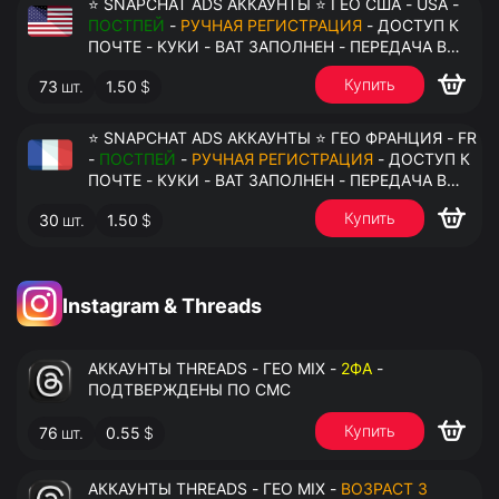
⭐ SNAPCHAT ADS АККАУНТЫ ⭐ ГЕО США - USA -
ПОСТПЕЙ
-
РУЧНАЯ РЕГИСТРАЦИЯ
- ДОСТУП К
ПОЧТЕ - КУКИ - ВАТ ЗАПОЛНЕН - ПЕРЕДАЧА В
АНТИДЕТЕКТ
Купить
73
шт.
1.50
$
⭐ SNAPCHAT ADS АККАУНТЫ ⭐ ГЕО ФРАНЦИЯ - FR
-
ПОСТПЕЙ
-
РУЧНАЯ РЕГИСТРАЦИЯ
- ДОСТУП К
ПОЧТЕ - КУКИ - ВАТ ЗАПОЛНЕН - ПЕРЕДАЧА В
АНТИДЕТЕКТ
Купить
30
шт.
1.50
$
Instagram & Threads
АККАУНТЫ THREADS - ГЕО MIX -
2ФА
-
ПОДТВЕРЖДЕНЫ ПО СМС
Купить
76
шт.
0.55
$
АККАУНТЫ THREADS - ГЕО MIX -
ВОЗРАСТ 3