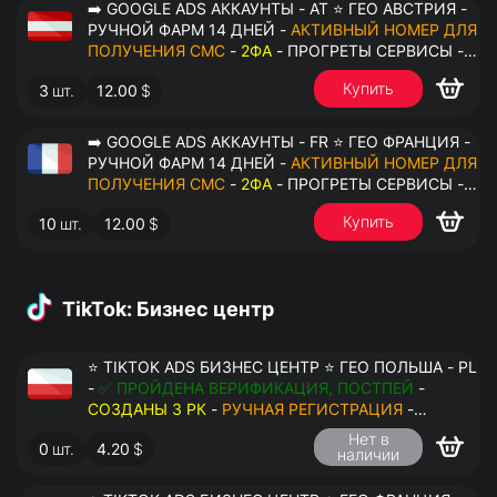
➡️ GOOGLE ADS АККАУНТЫ - AT ⭐ ГЕО АВСТРИЯ -
РУЧНОЙ ФАРМ 14 ДНЕЙ -
АКТИВНЫЙ НОМЕР ДЛЯ
ПОЛУЧЕНИЯ СМС
-
2ФА
- ПРОГРЕТЫ СЕРВИСЫ -
ПЕРЕДАЧА В ОКТО
Купить
3
шт.
12.00
$
➡️ GOOGLE ADS АККАУНТЫ - FR ⭐ ГЕО ФРАНЦИЯ -
РУЧНОЙ ФАРМ 14 ДНЕЙ -
АКТИВНЫЙ НОМЕР ДЛЯ
ПОЛУЧЕНИЯ СМС
-
2ФА
- ПРОГРЕТЫ СЕРВИСЫ -
ПЕРЕДАЧА В ОКТО
Купить
10
шт.
12.00
$
TikTok: Бизнес центр
⭐ TIKTOK ADS БИЗНЕС ЦЕНТР ⭐ ГЕО ПОЛЬША - PL
-
✅ ПРОЙДЕНА ВЕРИФИКАЦИЯ, ПОСТПЕЙ
-
СОЗДАНЫ 3 РК
-
РУЧНАЯ РЕГИСТРАЦИЯ
-
ДОСТУП К ПОЧТЕ - КУКИ - ВАТ ЗАПОЛНЕН -
Нет в
0
шт.
4.20
$
ПЕРЕДАЧА В АНТИДЕТЕКТ
наличии