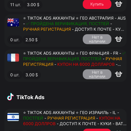
Купить
11
шт.
3.00
$
ПЕРЕДАЧА В АНТИДЕТЕКТ
⭐ TIKTOK ADS АККАУНТЫ ⭐ ГЕО АВСТРАЛИЯ - AUS
-
✅ ПРОЙДЕНА ВЕРИФИКАЦИЯ, ПОСТПЕЙ
-
РУЧНАЯ РЕГИСТРАЦИЯ
- ДОСТУП К ПОЧТЕ - КУКИ
- ВАТ ЗАПОЛНЕН - ПЕРЕДАЧА В АНТИДЕТЕКТ
Нет в
0
шт.
2.50
$
наличии
⭐ TIKTOK ADS АККАУНТЫ ⭐ ГЕО ФРАНЦИЯ - FR -
✅
ПРОЙДЕНА ВЕРИФИКАЦИЯ, ПОСТПЕЙ
-
РУЧНАЯ
РЕГИСТРАЦИЯ
-
КУПОН НА 6000 ДОЛЛАРОВ
-
ДОСТУП К ПОЧТЕ - КУКИ - ВАТ ЗАПОЛНЕН -
Нет в
0
шт.
3.00
$
ПЕРЕДАЧА В АНТИДЕТЕКТ
наличии
TikTok Ads
⭐ TIKTOK ADS АККАУНТЫ ⭐ ГЕО ИЗРАИЛЬ - IL -
ПОСТПЕЙ
-
РУЧНАЯ РЕГИСТРАЦИЯ
-
КУПОН НА
6000 ДОЛЛРОВ
- ДОСТУП К ПОЧТЕ - КУКИ - ВАТ
ЗАПОЛНЕН - ПЕРЕДАЧА В АНТИДЕТЕКТ