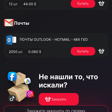
Купить
12
шт.
44.00
$
АДМИНИСТРАТОРА
Почты
ПОЧТЫ OUTLOOK - HOTMAIL - MIX ГЕО
Купить
2050
шт.
0.080
$
Не нашли то,
что
искали?
Заказать
Закажите аккаунты по своему