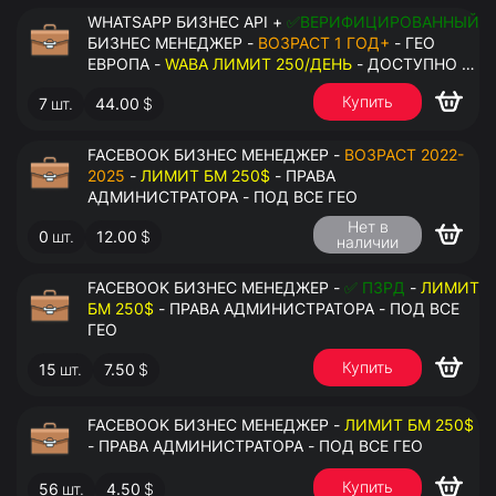
WHATSAPP БИЗНЕС API +
✅ВЕРИФИЦИРОВАННЫЙ
БИЗНЕС МЕНЕДЖЕР -
ВОЗРАСТ 1 ГОД+
- ГЕО
ЕВРОПА -
WABA ЛИМИТ 250/ДЕНЬ
- ДОСТУПНО К
ПРИВЯЗКЕ ДО 2 НОМЕРОВ - ПРАВА
Купить
7
шт.
44.00
$
АДМИНИСТРАТОРА
FACEBOOK БИЗНЕС МЕНЕДЖЕР -
ВОЗРАСТ 2022-
2025
-
ЛИМИТ БМ 250$
- ПРАВА
АДМИНИСТРАТОРА - ПОД ВСЕ ГЕО
Нет в
0
шт.
12.00
$
наличии
FACEBOOK БИЗНЕС МЕНЕДЖЕР -
✅ ПЗРД
-
ЛИМИТ
БМ 250$
- ПРАВА АДМИНИСТРАТОРА - ПОД ВСЕ
ГЕО
Купить
15
шт.
7.50
$
FACEBOOK БИЗНЕС МЕНЕДЖЕР -
ЛИМИТ БМ 250$
- ПРАВА АДМИНИСТРАТОРА - ПОД ВСЕ ГЕО
Купить
56
шт.
4.50
$