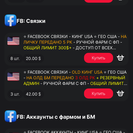
FB: Связки
⭐ FACEBOOK СВЯЗКИ - КИНГ USA ⭐ ГЕО США -
НА
ЛИЧКУ ПЕРЕДАНО 5 РК
- РУЧНОЙ ФАРМ С ФП -
ОБЩИЙ ЛИМИТ 300$+
- ДОСТУП ОТ ВСЕХ
АККАУНТОВ - ПЕРЕДАЧА В АНТИДЕТЕКТ
Купить
8
шт.
20.00
$
⭐ FACEBOOK СВЯЗКИ -
OLD КИНГ USA
⭐ ГЕО США
-
НА ОЛД БМ ПЕРЕДАНО
3 ОЛД РК
+ РЕЗЕРВНЫЙ
АДМИН
- РУЧНОЙ ФАРМ С ФП -
ОБЩИЙ ЛИМИТ
200$+
- ДОСТУП ОТ ВСЕХ АККАУНТОВ -
Купить
3
шт.
42.00
$
ПЕРЕДАЧА В АНТИДЕТЕКТ
FB: Аккаунты с фармом и БМ
⭐ FACEBOOK АККАУНТЫ - КИНГ USA ⭐ ГЕО США -