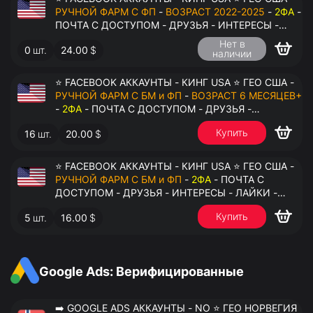
РУЧНОЙ ФАРМ С ФП
-
ВОЗРАСТ 2022-2025
-
2ФА
-
ПОЧТА С ДОСТУПОМ - ДРУЗЬЯ - ИНТЕРЕСЫ -
ЛАЙКИ - КОММЕНТАРИИ - ПЕРЕДАЧА В
Нет в
0
шт.
24.00
$
АНТИДЕТЕКТ
наличии
⭐ FACEBOOK АККАУНТЫ - КИНГ USA ⭐ ГЕО США -
РУЧНОЙ ФАРМ С БМ и ФП
-
ВОЗРАСТ 6 МЕСЯЦЕВ+
-
2ФА
- ПОЧТА С ДОСТУПОМ - ДРУЗЬЯ -
ИНТЕРЕСЫ - ЛАЙКИ - КОММЕНТАРИИ - ПЕРЕДАЧА
Купить
16
шт.
20.00
$
В АНТИДЕТЕКТ
⭐ FACEBOOK АККАУНТЫ - КИНГ USA ⭐ ГЕО США -
РУЧНОЙ ФАРМ С БМ и ФП
-
2ФА
- ПОЧТА С
ДОСТУПОМ - ДРУЗЬЯ - ИНТЕРЕСЫ - ЛАЙКИ -
КОММЕНТАРИИ - ПЕРЕДАЧА В АНТИДЕТЕКТ
Купить
5
шт.
16.00
$
Google Ads: Верифицированные
➡️ GOOGLE ADS АККАУНТЫ - NO ⭐ ГЕО НОРВЕГИЯ