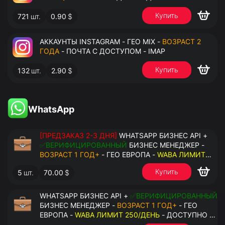
Купить
721
шт.
0.90
$
АККАУНТЫ INSTAGRAM - ГЕО MIX -
ВОЗРАСТ 2
ГОДА
- ПОЧТА С ДОСТУПОМ - IMAP
Купить
132
шт.
2.90
$
WhatsApp
[ПРЕДЗАКАЗ 2-3 ДНЯ]
WHATSAPP БИЗНЕС API +
✅ВЕРИФИЦИРОВАННЫЙ
БИЗНЕС МЕНЕДЖЕР -
ВОЗРАСТ 1 ГОД+
- ГЕО ЕВРОПА -
WABA ЛИМИТ
2000/ДЕНЬ
- ДОСТУПНО К ПРИВЯЗКЕ ДО 20
Купить
5
шт.
70.00
$
НОМЕРОВ - ПРАВА АДМИНИСТРАТОРА
WHATSAPP БИЗНЕС API +
✅ВЕРИФИЦИРОВАННЫЙ
БИЗНЕС МЕНЕДЖЕР -
ВОЗРАСТ 1 ГОД+
- ГЕО
ЕВРОПА -
WABA ЛИМИТ 250/ДЕНЬ
- ДОСТУПНО К
ПРИВЯЗКЕ ДО 2 НОМЕРОВ - ПРАВА