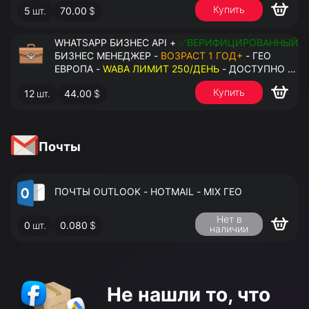
Купить
5
шт.
70.00
$
НОМЕРОВ - ПРАВА АДМИНИСТРАТОРА
WHATSAPP БИЗНЕС API +
✅ВЕРИФИЦИРОВАННЫЙ
БИЗНЕС МЕНЕДЖЕР -
ВОЗРАСТ 1 ГОД+
- ГЕО
ЕВРОПА -
WABA ЛИМИТ 250/ДЕНЬ
- ДОСТУПНО К
ПРИВЯЗКЕ ДО 2 НОМЕРОВ - ПРАВА
Купить
12
шт.
44.00
$
АДМИНИСТРАТОРА
Почты
ПОЧТЫ OUTLOOK - HOTMAIL - MIX ГЕО
Нет в
0
шт.
0.080
$
наличии
Не нашли то,
что