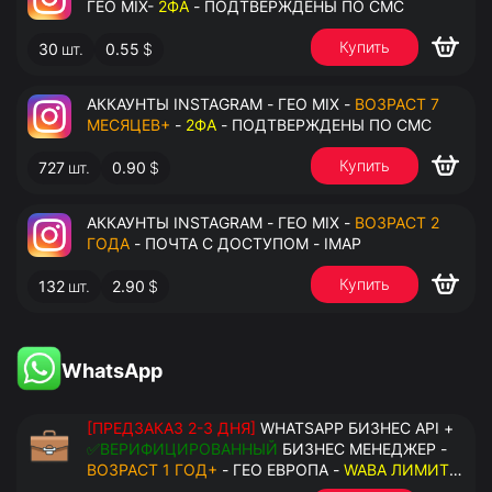
ГЕО MIX-
2ФА
- ПОДТВЕРЖДЕНЫ ПО СМС
Купить
30
шт.
0.55
$
АККАУНТЫ INSTAGRAM - ГЕО MIX -
ВОЗРАСТ 7
МЕСЯЦЕВ+
-
2ФА
- ПОДТВЕРЖДЕНЫ ПО СМС
Купить
727
шт.
0.90
$
АККАУНТЫ INSTAGRAM - ГЕО MIX -
ВОЗРАСТ 2
ГОДА
- ПОЧТА С ДОСТУПОМ - IMAP
Купить
132
шт.
2.90
$
WhatsApp
[ПРЕДЗАКАЗ 2-3 ДНЯ]
WHATSAPP БИЗНЕС API +
✅ВЕРИФИЦИРОВАННЫЙ
БИЗНЕС МЕНЕДЖЕР -
ВОЗРАСТ 1 ГОД+
- ГЕО ЕВРОПА -
WABA ЛИМИТ
2000/ДЕНЬ
- ДОСТУПНО К ПРИВЯЗКЕ ДО 20