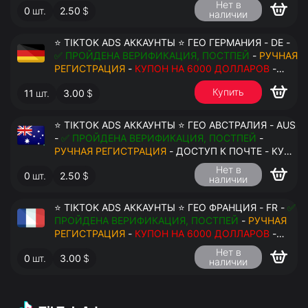
Нет в
0
шт.
2.50
$
наличии
⭐ TIKTOK ADS АККАУНТЫ ⭐ ГЕО ГЕРМАНИЯ - DE -
✅ ПРОЙДЕНА ВЕРИФИКАЦИЯ, ПОСТПЕЙ
-
РУЧНАЯ
РЕГИСТРАЦИЯ
-
КУПОН НА 6000 ДОЛЛАРОВ
-
ДОСТУП К ПОЧТЕ - КУКИ - ВАТ ЗАПОЛНЕН -
Купить
11
шт.
3.00
$
ПЕРЕДАЧА В АНТИДЕТЕКТ
⭐ TIKTOK ADS АККАУНТЫ ⭐ ГЕО АВСТРАЛИЯ - AUS
-
✅ ПРОЙДЕНА ВЕРИФИКАЦИЯ, ПОСТПЕЙ
-
РУЧНАЯ РЕГИСТРАЦИЯ
- ДОСТУП К ПОЧТЕ - КУКИ
- ВАТ ЗАПОЛНЕН - ПЕРЕДАЧА В АНТИДЕТЕКТ
Нет в
0
шт.
2.50
$
наличии
⭐ TIKTOK ADS АККАУНТЫ ⭐ ГЕО ФРАНЦИЯ - FR -
✅
ПРОЙДЕНА ВЕРИФИКАЦИЯ, ПОСТПЕЙ
-
РУЧНАЯ
РЕГИСТРАЦИЯ
-
КУПОН НА 6000 ДОЛЛАРОВ
-
ДОСТУП К ПОЧТЕ - КУКИ - ВАТ ЗАПОЛНЕН -
Нет в
0
шт.
3.00
$
ПЕРЕДАЧА В АНТИДЕТЕКТ
наличии