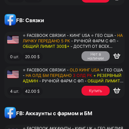
FB: Связки
⭐ FACEBOOK СВЯЗКИ - КИНГ USA ⭐ ГЕО США -
НА
ЛИЧКУ ПЕРЕДАНО 5 РК
- РУЧНОЙ ФАРМ С ФП -
ОБЩИЙ ЛИМИТ 300$+
- ДОСТУП ОТ ВСЕХ
АККАУНТОВ - ПЕРЕДАЧА В АНТИДЕТЕКТ
Нет в
0
шт.
20.00
$
наличии
⭐ FACEBOOK СВЯЗКИ -
OLD КИНГ USA
⭐ ГЕО США
-
НА ОЛД БМ ПЕРЕДАНО
3 ОЛД РК
+ РЕЗЕРВНЫЙ
АДМИН
- РУЧНОЙ ФАРМ С ФП -
ОБЩИЙ ЛИМИТ
200$+
- ДОСТУП ОТ ВСЕХ АККАУНТОВ -
Купить
4
шт.
42.00
$
ПЕРЕДАЧА В АНТИДЕТЕКТ
FB: Аккаунты с фармом и БМ
⭐ FACEBOOK АККАУНТЫ - КИНГ UK ⭐ ГЕО АНГЛИЯ