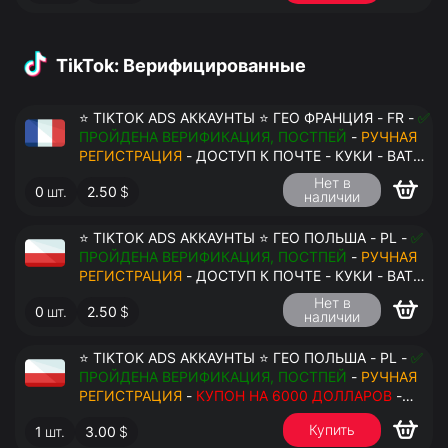
TikTok: Верифицированные
⭐ TIKTOK ADS АККАУНТЫ ⭐ ГЕО ФРАНЦИЯ - FR -
✅
ПРОЙДЕНА ВЕРИФИКАЦИЯ, ПОСТПЕЙ
-
РУЧНАЯ
РЕГИСТРАЦИЯ
- ДОСТУП К ПОЧТЕ - КУКИ - ВАТ
ЗАПОЛНЕН - ПЕРЕДАЧА В АНТИДЕТЕКТ
Нет в
0
шт.
2.50
$
наличии
⭐ TIKTOK ADS АККАУНТЫ ⭐ ГЕО ПОЛЬША - PL -
✅
ПРОЙДЕНА ВЕРИФИКАЦИЯ, ПОСТПЕЙ
-
РУЧНАЯ
РЕГИСТРАЦИЯ
- ДОСТУП К ПОЧТЕ - КУКИ - ВАТ
ЗАПОЛНЕН - ПЕРЕДАЧА В АНТИДЕТЕКТ
Нет в
0
шт.
2.50
$
наличии
⭐ TIKTOK ADS АККАУНТЫ ⭐ ГЕО ПОЛЬША - PL -
✅
ПРОЙДЕНА ВЕРИФИКАЦИЯ, ПОСТПЕЙ
-
РУЧНАЯ
РЕГИСТРАЦИЯ
-
КУПОН НА 6000 ДОЛЛАРОВ
-
ДОСТУП К ПОЧТЕ - КУКИ - ВАТ ЗАПОЛНЕН -
Купить
1
шт.
3.00
$
ПЕРЕДАЧА В АНТИДЕТЕКТ