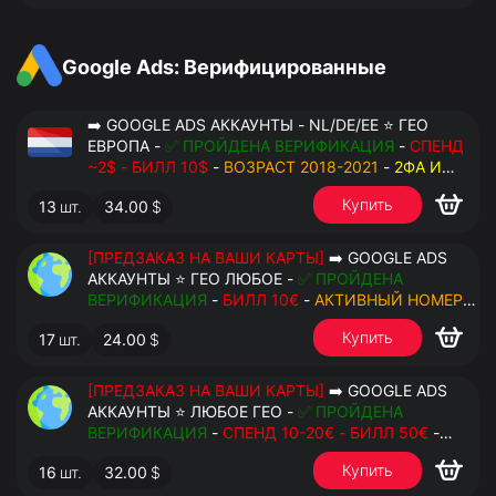
Google Ads: Верифицированные
➡️ GOOGLE ADS АККАУНТЫ - NL/DE/EE ⭐ ГЕО
ЕВРОПА -
✅ ПРОЙДЕНА ВЕРИФИКАЦИЯ
-
СПЕНД
~2$ - БИЛЛ 10$
-
ВОЗРАСТ 2018-2021
-
2ФА И
РЕЗЕРВНЫЕ КОДЫ
- РУЧНОЙ ФАРМ - РЕЗЕРВНАЯ
Купить
13
шт.
34.00
$
ПОЧТА С ДОСТУПОМ - ПЕРЕДАЧА В OCTO
[ПРЕДЗАКАЗ НА ВАШИ КАРТЫ]
➡️ GOOGLE ADS
АККАУНТЫ ⭐ ГЕО ЛЮБОЕ -
✅ ПРОЙДЕНА
ВЕРИФИКАЦИЯ
-
БИЛЛ 10€
-
АКТИВНЫЙ НОМЕР
ДЛЯ ПОВТОРНЫХ СМС
-
2ФА И РЕЗЕРВНЫЕ КОДЫ
Купить
17
шт.
24.00
$
- РУЧНОЙ ФАРМ - РЕЗЕРВНАЯ ПОЧТА С
ДОСТУПОМ - ПЕРЕДАЧА В АНТИДЕТЕКТ
[ПРЕДЗАКАЗ НА ВАШИ КАРТЫ]
➡️ GOOGLE ADS
АККАУНТЫ ⭐ ЛЮБОЕ ГЕО -
✅ ПРОЙДЕНА
ВЕРИФИКАЦИЯ
-
СПЕНД 10-20€ - БИЛЛ 50€
-
АКТИВНЫЙ НОМЕР ДЛЯ ПОВТОРНЫХ СМС
-
2ФА
Купить
16
шт.
32.00
$
И РЕЗЕРВНЫЕ КОДЫ
- РУЧНОЙ ФАРМ -
РЕЗЕРВНАЯ ПОЧТА С ДОСТУПОМ - ПЕРЕДАЧА В