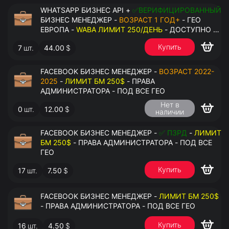
WHATSAPP БИЗНЕС API +
✅ВЕРИФИЦИРОВАННЫЙ
БИЗНЕС МЕНЕДЖЕР -
ВОЗРАСТ 1 ГОД+
- ГЕО
ЕВРОПА -
WABA ЛИМИТ 250/ДЕНЬ
- ДОСТУПНО К
ПРИВЯЗКЕ ДО 2 НОМЕРОВ - ПРАВА
Купить
7
шт.
44.00
$
АДМИНИСТРАТОРА
FACEBOOK БИЗНЕС МЕНЕДЖЕР -
ВОЗРАСТ 2022-
2025
-
ЛИМИТ БМ 250$
- ПРАВА
АДМИНИСТРАТОРА - ПОД ВСЕ ГЕО
Нет в
0
шт.
12.00
$
наличии
FACEBOOK БИЗНЕС МЕНЕДЖЕР -
✅ ПЗРД
-
ЛИМИТ
БМ 250$
- ПРАВА АДМИНИСТРАТОРА - ПОД ВСЕ
ГЕО
Купить
17
шт.
7.50
$
FACEBOOK БИЗНЕС МЕНЕДЖЕР -
ЛИМИТ БМ 250$
- ПРАВА АДМИНИСТРАТОРА - ПОД ВСЕ ГЕО
Купить
16
шт.
4.50
$