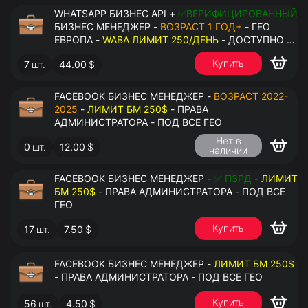
WHATSAPP БИЗНЕС API +
✅ВЕРИФИЦИРОВАННЫЙ
БИЗНЕС МЕНЕДЖЕР -
ВОЗРАСТ 1 ГОД+
- ГЕО
ЕВРОПА -
WABA ЛИМИТ 250/ДЕНЬ
- ДОСТУПНО К
ПРИВЯЗКЕ ДО 2 НОМЕРОВ - ПРАВА
Купить
7
шт.
44.00
$
АДМИНИСТРАТОРА
FACEBOOK БИЗНЕС МЕНЕДЖЕР -
ВОЗРАСТ 2022-
2025
-
ЛИМИТ БМ 250$
- ПРАВА
АДМИНИСТРАТОРА - ПОД ВСЕ ГЕО
Нет в
0
шт.
12.00
$
наличии
FACEBOOK БИЗНЕС МЕНЕДЖЕР -
✅ ПЗРД
-
ЛИМИТ
БМ 250$
- ПРАВА АДМИНИСТРАТОРА - ПОД ВСЕ
ГЕО
Купить
17
шт.
7.50
$
FACEBOOK БИЗНЕС МЕНЕДЖЕР -
ЛИМИТ БМ 250$
- ПРАВА АДМИНИСТРАТОРА - ПОД ВСЕ ГЕО
Купить
56
шт.
4.50
$