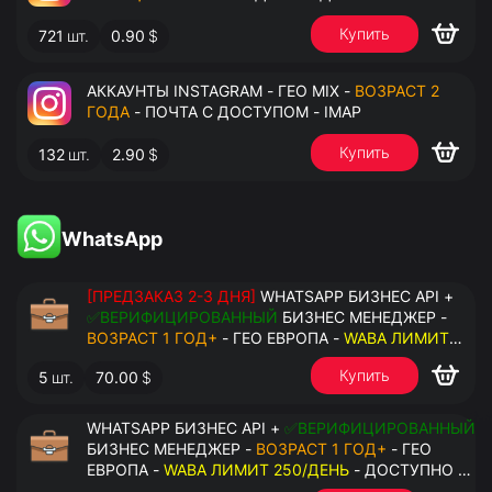
Купить
721
шт.
0.90
$
АККАУНТЫ INSTAGRAM - ГЕО MIX -
ВОЗРАСТ 2
ГОДА
- ПОЧТА С ДОСТУПОМ - IMAP
Купить
132
шт.
2.90
$
WhatsApp
[ПРЕДЗАКАЗ 2-3 ДНЯ]
WHATSAPP БИЗНЕС API +
✅ВЕРИФИЦИРОВАННЫЙ
БИЗНЕС МЕНЕДЖЕР -
ВОЗРАСТ 1 ГОД+
- ГЕО ЕВРОПА -
WABA ЛИМИТ
2000/ДЕНЬ
- ДОСТУПНО К ПРИВЯЗКЕ ДО 20
Купить
5
шт.
70.00
$
НОМЕРОВ - ПРАВА АДМИНИСТРАТОРА
WHATSAPP БИЗНЕС API +
✅ВЕРИФИЦИРОВАННЫЙ
БИЗНЕС МЕНЕДЖЕР -
ВОЗРАСТ 1 ГОД+
- ГЕО
ЕВРОПА -
WABA ЛИМИТ 250/ДЕНЬ
- ДОСТУПНО К
ПРИВЯЗКЕ ДО 2 НОМЕРОВ - ПРАВА