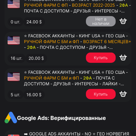
РУЧНОЙ ФАРМ С ФП
-
ВОЗРАСТ 2022-2025
-
2ФА
-
ПОЧТА С ДОСТУПОМ - ДРУЗЬЯ - ИНТЕРЕСЫ -
ЛАЙКИ - КОММЕНТАРИИ - ПЕРЕДАЧА В
Нет в
0
шт.
24.00
$
АНТИДЕТЕКТ
наличии
⭐ FACEBOOK АККАУНТЫ - КИНГ USA ⭐ ГЕО США -
РУЧНОЙ ФАРМ С БМ и ФП
-
ВОЗРАСТ 6 МЕСЯЦЕВ+
-
2ФА
- ПОЧТА С ДОСТУПОМ - ДРУЗЬЯ -
ИНТЕРЕСЫ - ЛАЙКИ - КОММЕНТАРИИ - ПЕРЕДАЧА
Купить
16
шт.
20.00
$
В АНТИДЕТЕКТ
⭐ FACEBOOK АККАУНТЫ - КИНГ USA ⭐ ГЕО США -
РУЧНОЙ ФАРМ С БМ и ФП
-
2ФА
- ПОЧТА С
ДОСТУПОМ - ДРУЗЬЯ - ИНТЕРЕСЫ - ЛАЙКИ -
КОММЕНТАРИИ - ПЕРЕДАЧА В АНТИДЕТЕКТ
Купить
5
шт.
16.00
$
Google Ads: Верифицированные
➡️ GOOGLE ADS АККАУНТЫ - NO ⭐ ГЕО НОРВЕГИЯ