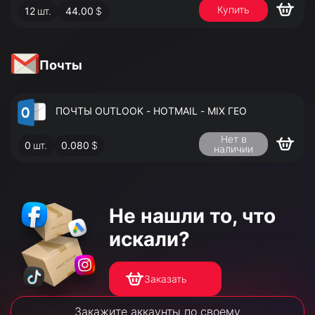
Купить
12
шт.
44.00
$
АДМИНИСТРАТОРА
Почты
ПОЧТЫ OUTLOOK - HOTMAIL - MIX ГЕО
Нет в
0
шт.
0.080
$
наличии
Не нашли то,
что
искали?
Заказать
Закажите аккаунты по своему