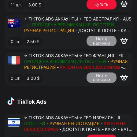
Купить
11
шт.
3.00
$
ПЕРЕДАЧА В АНТИДЕТЕКТ
⭐ TIKTOK ADS АККАУНТЫ ⭐ ГЕО АВСТРАЛИЯ - AUS
-
✅ ПРОЙДЕНА ВЕРИФИКАЦИЯ, ПОСТПЕЙ
-
РУЧНАЯ РЕГИСТРАЦИЯ
- ДОСТУП К ПОЧТЕ - КУКИ
- ВАТ ЗАПОЛНЕН - ПЕРЕДАЧА В АНТИДЕТЕКТ
Нет в
0
шт.
2.50
$
наличии
⭐ TIKTOK ADS АККАУНТЫ ⭐ ГЕО ФРАНЦИЯ - FR -
✅
ПРОЙДЕНА ВЕРИФИКАЦИЯ, ПОСТПЕЙ
-
РУЧНАЯ
РЕГИСТРАЦИЯ
-
КУПОН НА 6000 ДОЛЛАРОВ
-
ДОСТУП К ПОЧТЕ - КУКИ - ВАТ ЗАПОЛНЕН -
Нет в
0
шт.
3.00
$
ПЕРЕДАЧА В АНТИДЕТЕКТ
наличии
TikTok Ads
⭐ TIKTOK ADS АККАУНТЫ ⭐ ГЕО ИЗРАИЛЬ - IL -
ПОСТПЕЙ
-
РУЧНАЯ РЕГИСТРАЦИЯ
-
КУПОН НА
6000 ДОЛЛРОВ
- ДОСТУП К ПОЧТЕ - КУКИ - ВАТ
ЗАПОЛНЕН - ПЕРЕДАЧА В АНТИДЕТЕКТ