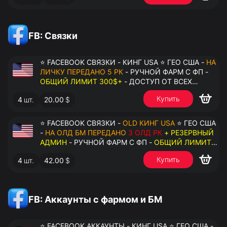
FB: Связки
⭐ FACEBOOK СВЯЗКИ - КИНГ USA ⭐ ГЕО США -
НА
ЛИЧКУ ПЕРЕДАНО 5 РК
- РУЧНОЙ ФАРМ С ФП -
ОБЩИЙ ЛИМИТ 300$+
- ДОСТУП ОТ ВСЕХ
АККАУНТОВ - ПЕРЕДАЧА В АНТИДЕТЕКТ
Купить
4
шт.
20.00
$
⭐ FACEBOOK СВЯЗКИ -
OLD КИНГ USA
⭐ ГЕО США
-
НА ОЛД БМ ПЕРЕДАНО
3 ОЛД РК
+ РЕЗЕРВНЫЙ
АДМИН
- РУЧНОЙ ФАРМ С ФП -
ОБЩИЙ ЛИМИТ
200$+
- ДОСТУП ОТ ВСЕХ АККАУНТОВ -
Купить
4
шт.
42.00
$
ПЕРЕДАЧА В АНТИДЕТЕКТ
FB: Аккаунты с фармом и БМ
⭐ FACEBOOK АККАУНТЫ - КИНГ USA ⭐ ГЕО США -