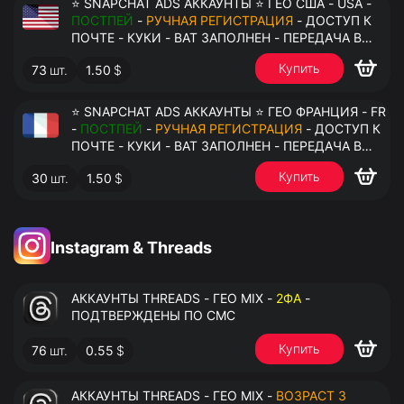
⭐ SNAPCHAT ADS АККАУНТЫ ⭐ ГЕО США - USA -
ПОСТПЕЙ
-
РУЧНАЯ РЕГИСТРАЦИЯ
- ДОСТУП К
ПОЧТЕ - КУКИ - ВАТ ЗАПОЛНЕН - ПЕРЕДАЧА В
АНТИДЕТЕКТ
Купить
73
шт.
1.50
$
⭐ SNAPCHAT ADS АККАУНТЫ ⭐ ГЕО ФРАНЦИЯ - FR
-
ПОСТПЕЙ
-
РУЧНАЯ РЕГИСТРАЦИЯ
- ДОСТУП К
ПОЧТЕ - КУКИ - ВАТ ЗАПОЛНЕН - ПЕРЕДАЧА В
АНТИДЕТЕКТ
Купить
30
шт.
1.50
$
Instagram & Threads
АККАУНТЫ THREADS - ГЕО MIX -
2ФА
-
ПОДТВЕРЖДЕНЫ ПО СМС
Купить
76
шт.
0.55
$
АККАУНТЫ THREADS - ГЕО MIX -
ВОЗРАСТ 3