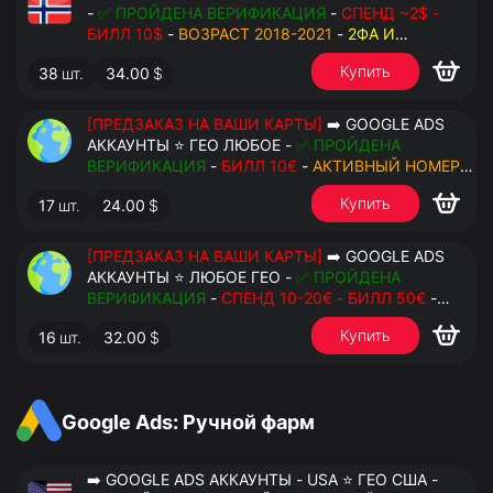
-
✅ ПРОЙДЕНА ВЕРИФИКАЦИЯ
-
СПЕНД ~2$ -
БИЛЛ 10$
-
ВОЗРАСТ 2018-2021
-
2ФА И
РЕЗЕРВНЫЕ КОДЫ
- РУЧНОЙ ФАРМ - РЕЗЕРВНАЯ
Купить
38
шт.
34.00
$
ПОЧТА С ДОСТУПОМ - ПЕРЕДАЧА В OCTO
[ПРЕДЗАКАЗ НА ВАШИ КАРТЫ]
➡️ GOOGLE ADS
АККАУНТЫ ⭐ ГЕО ЛЮБОЕ -
✅ ПРОЙДЕНА
ВЕРИФИКАЦИЯ
-
БИЛЛ 10€
-
АКТИВНЫЙ НОМЕР
ДЛЯ ПОВТОРНЫХ СМС
-
2ФА И РЕЗЕРВНЫЕ КОДЫ
Купить
17
шт.
24.00
$
- РУЧНОЙ ФАРМ - РЕЗЕРВНАЯ ПОЧТА С
ДОСТУПОМ - ПЕРЕДАЧА В АНТИДЕТЕКТ
[ПРЕДЗАКАЗ НА ВАШИ КАРТЫ]
➡️ GOOGLE ADS
АККАУНТЫ ⭐ ЛЮБОЕ ГЕО -
✅ ПРОЙДЕНА
ВЕРИФИКАЦИЯ
-
СПЕНД 10-20€ - БИЛЛ 50€
-
АКТИВНЫЙ НОМЕР ДЛЯ ПОВТОРНЫХ СМС
-
2ФА
Купить
16
шт.
32.00
$
И РЕЗЕРВНЫЕ КОДЫ
- РУЧНОЙ ФАРМ -
РЕЗЕРВНАЯ ПОЧТА С ДОСТУПОМ - ПЕРЕДАЧА В
АНТИДЕТЕКТ
Google Ads: Ручной фарм
➡️ GOOGLE ADS АККАУНТЫ - USA ⭐ ГЕО США -