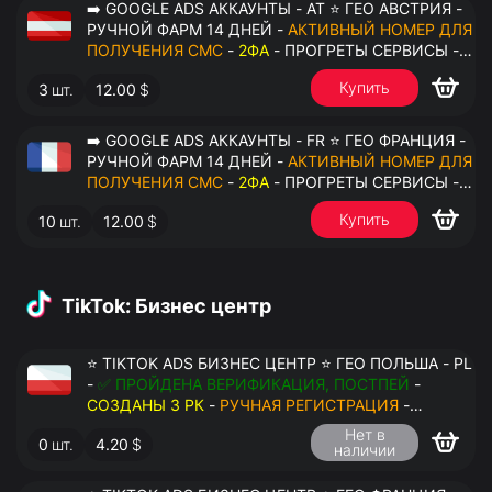
➡️ GOOGLE ADS АККАУНТЫ - AT ⭐ ГЕО АВСТРИЯ -
РУЧНОЙ ФАРМ 14 ДНЕЙ -
АКТИВНЫЙ НОМЕР ДЛЯ
ПОЛУЧЕНИЯ СМС
-
2ФА
- ПРОГРЕТЫ СЕРВИСЫ -
ПЕРЕДАЧА В ОКТО
Купить
3
шт.
12.00
$
➡️ GOOGLE ADS АККАУНТЫ - FR ⭐ ГЕО ФРАНЦИЯ -
РУЧНОЙ ФАРМ 14 ДНЕЙ -
АКТИВНЫЙ НОМЕР ДЛЯ
ПОЛУЧЕНИЯ СМС
-
2ФА
- ПРОГРЕТЫ СЕРВИСЫ -
ПЕРЕДАЧА В ОКТО
Купить
10
шт.
12.00
$
TikTok: Бизнес центр
⭐ TIKTOK ADS БИЗНЕС ЦЕНТР ⭐ ГЕО ПОЛЬША - PL
-
✅ ПРОЙДЕНА ВЕРИФИКАЦИЯ, ПОСТПЕЙ
-
СОЗДАНЫ 3 РК
-
РУЧНАЯ РЕГИСТРАЦИЯ
-
ДОСТУП К ПОЧТЕ - КУКИ - ВАТ ЗАПОЛНЕН -
Нет в
0
шт.
4.20
$
ПЕРЕДАЧА В АНТИДЕТЕКТ
наличии