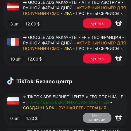
➡️ GOOGLE ADS АККАУНТЫ - AT ⭐ ГЕО АВСТРИЯ -
РУЧНОЙ ФАРМ 14 ДНЕЙ -
АКТИВНЫЙ НОМЕР ДЛЯ
ПОЛУЧЕНИЯ СМС
-
2ФА
- ПРОГРЕТЫ СЕРВИСЫ -
ПЕРЕДАЧА В ОКТО
Купить
3
шт.
12.00
$
➡️ GOOGLE ADS АККАУНТЫ - FR ⭐ ГЕО ФРАНЦИЯ -
РУЧНОЙ ФАРМ 14 ДНЕЙ -
АКТИВНЫЙ НОМЕР ДЛЯ
ПОЛУЧЕНИЯ СМС
-
2ФА
- ПРОГРЕТЫ СЕРВИСЫ -
ПЕРЕДАЧА В ОКТО
Купить
10
шт.
12.00
$
TikTok: Бизнес центр
⭐ TIKTOK ADS БИЗНЕС ЦЕНТР ⭐ ГЕО ПОЛЬША - PL
-
✅ ПРОЙДЕНА ВЕРИФИКАЦИЯ, ПОСТПЕЙ
-
СОЗДАНЫ 3 РК
-
РУЧНАЯ РЕГИСТРАЦИЯ
-
ДОСТУП К ПОЧТЕ - КУКИ - ВАТ ЗАПОЛНЕН -
Нет в
0
шт.
4.20
$
ПЕРЕДАЧА В АНТИДЕТЕКТ
наличии