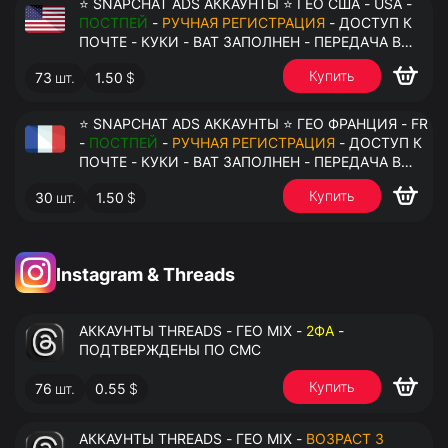
⭐ SNAPCHAT ADS АККАУНТЫ ⭐ ГЕО США - USA -
ПОСТПЕЙ
-
РУЧНАЯ РЕГИСТРАЦИЯ
- ДОСТУП К
ПОЧТЕ - КУКИ - ВАТ ЗАПОЛНЕН - ПЕРЕДАЧА В
АНТИДЕТЕКТ
Купить
73
шт.
1.50
$
⭐ SNAPCHAT ADS АККАУНТЫ ⭐ ГЕО ФРАНЦИЯ - FR
-
ПОСТПЕЙ
-
РУЧНАЯ РЕГИСТРАЦИЯ
- ДОСТУП К
ПОЧТЕ - КУКИ - ВАТ ЗАПОЛНЕН - ПЕРЕДАЧА В
АНТИДЕТЕКТ
Купить
30
шт.
1.50
$
Instagram & Threads
АККАУНТЫ THREADS - ГЕО MIX -
2ФА
-
ПОДТВЕРЖДЕНЫ ПО СМС
Купить
76
шт.
0.55
$
АККАУНТЫ THREADS - ГЕО MIX -
ВОЗРАСТ 3