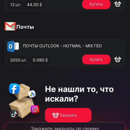
Купить
12
шт.
44.00
$
АДМИНИСТРАТОРА
Почты
ПОЧТЫ OUTLOOK - HOTMAIL - MIX ГЕО
Купить
2050
шт.
0.080
$
Не нашли то,
что
искали?
Заказать
Закажите аккаунты по своему