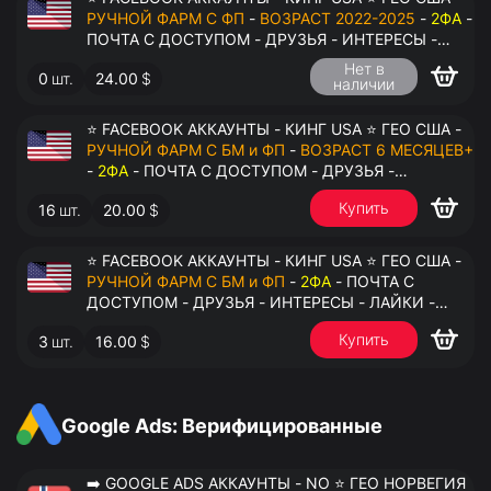
РУЧНОЙ ФАРМ С ФП
-
ВОЗРАСТ 2022-2025
-
2ФА
-
ПОЧТА С ДОСТУПОМ - ДРУЗЬЯ - ИНТЕРЕСЫ -
ЛАЙКИ - КОММЕНТАРИИ - ПЕРЕДАЧА В
Нет в
0
шт.
24.00
$
АНТИДЕТЕКТ
наличии
⭐ FACEBOOK АККАУНТЫ - КИНГ USA ⭐ ГЕО США -
РУЧНОЙ ФАРМ С БМ и ФП
-
ВОЗРАСТ 6 МЕСЯЦЕВ+
-
2ФА
- ПОЧТА С ДОСТУПОМ - ДРУЗЬЯ -
ИНТЕРЕСЫ - ЛАЙКИ - КОММЕНТАРИИ - ПЕРЕДАЧА
Купить
16
шт.
20.00
$
В АНТИДЕТЕКТ
⭐ FACEBOOK АККАУНТЫ - КИНГ USA ⭐ ГЕО США -
РУЧНОЙ ФАРМ С БМ и ФП
-
2ФА
- ПОЧТА С
ДОСТУПОМ - ДРУЗЬЯ - ИНТЕРЕСЫ - ЛАЙКИ -
КОММЕНТАРИИ - ПЕРЕДАЧА В АНТИДЕТЕКТ
Купить
3
шт.
16.00
$
Google Ads: Верифицированные
➡️ GOOGLE ADS АККАУНТЫ - NO ⭐ ГЕО НОРВЕГИЯ