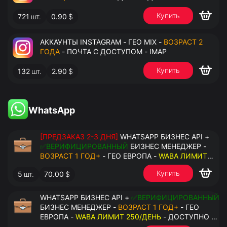
Купить
721
шт.
0.90
$
АККАУНТЫ INSTAGRAM - ГЕО MIX -
ВОЗРАСТ 2
ГОДА
- ПОЧТА С ДОСТУПОМ - IMAP
Купить
132
шт.
2.90
$
WhatsApp
[ПРЕДЗАКАЗ 2-3 ДНЯ]
WHATSAPP БИЗНЕС API +
✅ВЕРИФИЦИРОВАННЫЙ
БИЗНЕС МЕНЕДЖЕР -
ВОЗРАСТ 1 ГОД+
- ГЕО ЕВРОПА -
WABA ЛИМИТ
2000/ДЕНЬ
- ДОСТУПНО К ПРИВЯЗКЕ ДО 20
Купить
5
шт.
70.00
$
НОМЕРОВ - ПРАВА АДМИНИСТРАТОРА
WHATSAPP БИЗНЕС API +
✅ВЕРИФИЦИРОВАННЫЙ
БИЗНЕС МЕНЕДЖЕР -
ВОЗРАСТ 1 ГОД+
- ГЕО
ЕВРОПА -
WABA ЛИМИТ 250/ДЕНЬ
- ДОСТУПНО К
ПРИВЯЗКЕ ДО 2 НОМЕРОВ - ПРАВА