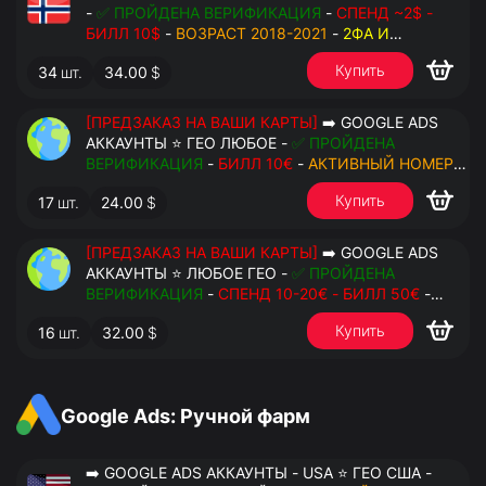
-
✅ ПРОЙДЕНА ВЕРИФИКАЦИЯ
-
СПЕНД ~2$ -
БИЛЛ 10$
-
ВОЗРАСТ 2018-2021
-
2ФА И
РЕЗЕРВНЫЕ КОДЫ
- РУЧНОЙ ФАРМ - РЕЗЕРВНАЯ
Купить
34
шт.
34.00
$
ПОЧТА С ДОСТУПОМ - ПЕРЕДАЧА В OCTO
[ПРЕДЗАКАЗ НА ВАШИ КАРТЫ]
➡️ GOOGLE ADS
АККАУНТЫ ⭐ ГЕО ЛЮБОЕ -
✅ ПРОЙДЕНА
ВЕРИФИКАЦИЯ
-
БИЛЛ 10€
-
АКТИВНЫЙ НОМЕР
ДЛЯ ПОВТОРНЫХ СМС
-
2ФА И РЕЗЕРВНЫЕ КОДЫ
Купить
17
шт.
24.00
$
- РУЧНОЙ ФАРМ - РЕЗЕРВНАЯ ПОЧТА С
ДОСТУПОМ - ПЕРЕДАЧА В АНТИДЕТЕКТ
[ПРЕДЗАКАЗ НА ВАШИ КАРТЫ]
➡️ GOOGLE ADS
АККАУНТЫ ⭐ ЛЮБОЕ ГЕО -
✅ ПРОЙДЕНА
ВЕРИФИКАЦИЯ
-
СПЕНД 10-20€ - БИЛЛ 50€
-
АКТИВНЫЙ НОМЕР ДЛЯ ПОВТОРНЫХ СМС
-
2ФА
Купить
16
шт.
32.00
$
И РЕЗЕРВНЫЕ КОДЫ
- РУЧНОЙ ФАРМ -
РЕЗЕРВНАЯ ПОЧТА С ДОСТУПОМ - ПЕРЕДАЧА В
АНТИДЕТЕКТ
Google Ads: Ручной фарм
➡️ GOOGLE ADS АККАУНТЫ - USA ⭐ ГЕО США -