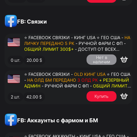
FB: Связки
⭐ FACEBOOK СВЯЗКИ - КИНГ USA ⭐ ГЕО США -
НА
ЛИЧКУ ПЕРЕДАНО 5 РК
- РУЧНОЙ ФАРМ С ФП -
ОБЩИЙ ЛИМИТ 300$+
- ДОСТУП ОТ ВСЕХ
АККАУНТОВ - ПЕРЕДАЧА В АНТИДЕТЕКТ
Нет в
0
шт.
20.00
$
наличии
⭐ FACEBOOK СВЯЗКИ -
OLD КИНГ USA
⭐ ГЕО США
-
НА ОЛД БМ ПЕРЕДАНО
3 ОЛД РК
+ РЕЗЕРВНЫЙ
АДМИН
- РУЧНОЙ ФАРМ С ФП -
ОБЩИЙ ЛИМИТ
200$+
- ДОСТУП ОТ ВСЕХ АККАУНТОВ -
Купить
2
шт.
42.00
$
ПЕРЕДАЧА В АНТИДЕТЕКТ
FB: Аккаунты с фармом и БМ
⭐ FACEBOOK АККАУНТЫ - КИНГ USA ⭐ ГЕО США -