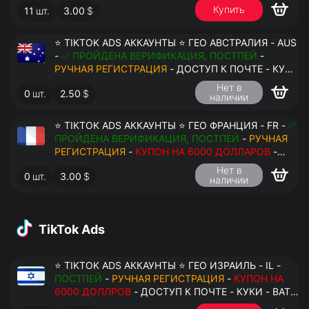
Купить
11
шт.
3.00
$
ПЕРЕДАЧА В АНТИДЕТЕКТ
⭐ TIKTOK ADS АККАУНТЫ ⭐ ГЕО АВСТРАЛИЯ - AUS
-
✅ ПРОЙДЕНА ВЕРИФИКАЦИЯ, ПОСТПЕЙ
-
РУЧНАЯ РЕГИСТРАЦИЯ
- ДОСТУП К ПОЧТЕ - КУКИ
- ВАТ ЗАПОЛНЕН - ПЕРЕДАЧА В АНТИДЕТЕКТ
Нет в
0
шт.
2.50
$
наличии
⭐ TIKTOK ADS АККАУНТЫ ⭐ ГЕО ФРАНЦИЯ - FR -
✅
ПРОЙДЕНА ВЕРИФИКАЦИЯ, ПОСТПЕЙ
-
РУЧНАЯ
РЕГИСТРАЦИЯ
-
КУПОН НА 6000 ДОЛЛАРОВ
-
ДОСТУП К ПОЧТЕ - КУКИ - ВАТ ЗАПОЛНЕН -
Нет в
0
шт.
3.00
$
ПЕРЕДАЧА В АНТИДЕТЕКТ
наличии
TikTok Ads
⭐ TIKTOK ADS АККАУНТЫ ⭐ ГЕО ИЗРАИЛЬ - IL -
ПОСТПЕЙ
-
РУЧНАЯ РЕГИСТРАЦИЯ
-
КУПОН НА
6000 ДОЛЛРОВ
- ДОСТУП К ПОЧТЕ - КУКИ - ВАТ
ЗАПОЛНЕН - ПЕРЕДАЧА В АНТИДЕТЕКТ