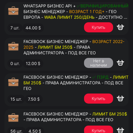
WHATSAPP БИЗНЕС API +
✅ВЕРИФИЦИРОВАННЫЙ
БИЗНЕС МЕНЕДЖЕР -
ВОЗРАСТ 1 ГОД+
- ГЕО
ЕВРОПА -
WABA ЛИМИТ 250/ДЕНЬ
- ДОСТУПНО К
ПРИВЯЗКЕ ДО 2 НОМЕРОВ - ПРАВА
Купить
7
шт.
44.00
$
АДМИНИСТРАТОРА
FACEBOOK БИЗНЕС МЕНЕДЖЕР -
ВОЗРАСТ 2022-
2025
-
ЛИМИТ БМ 250$
- ПРАВА
АДМИНИСТРАТОРА - ПОД ВСЕ ГЕО
Нет в
0
шт.
12.00
$
наличии
FACEBOOK БИЗНЕС МЕНЕДЖЕР -
✅ ПЗРД
-
ЛИМИТ
БМ 250$
- ПРАВА АДМИНИСТРАТОРА - ПОД ВСЕ
ГЕО
Купить
15
шт.
7.50
$
FACEBOOK БИЗНЕС МЕНЕДЖЕР -
ЛИМИТ БМ 250$
- ПРАВА АДМИНИСТРАТОРА - ПОД ВСЕ ГЕО
Купить
56
шт.
4.50
$