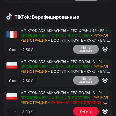
TikTok: Верифицированные
⭐ TIKTOK ADS АККАУНТЫ ⭐ ГЕО ФРАНЦИЯ - FR -
✅
ПРОЙДЕНА ВЕРИФИКАЦИЯ, ПОСТПЕЙ
-
РУЧНАЯ
РЕГИСТРАЦИЯ
- ДОСТУП К ПОЧТЕ - КУКИ - ВАТ
ЗАПОЛНЕН - ПЕРЕДАЧА В АНТИДЕТЕКТ
Нет в
0
шт.
2.50
$
наличии
⭐ TIKTOK ADS АККАУНТЫ ⭐ ГЕО ПОЛЬША - PL -
✅
ПРОЙДЕНА ВЕРИФИКАЦИЯ, ПОСТПЕЙ
-
РУЧНАЯ
РЕГИСТРАЦИЯ
- ДОСТУП К ПОЧТЕ - КУКИ - ВАТ
ЗАПОЛНЕН - ПЕРЕДАЧА В АНТИДЕТЕКТ
Нет в
0
шт.
2.50
$
наличии
⭐ TIKTOK ADS АККАУНТЫ ⭐ ГЕО ПОЛЬША - PL -
✅
ПРОЙДЕНА ВЕРИФИКАЦИЯ, ПОСТПЕЙ
-
РУЧНАЯ
РЕГИСТРАЦИЯ
-
КУПОН НА 6000 ДОЛЛАРОВ
-
ДОСТУП К ПОЧТЕ - КУКИ - ВАТ ЗАПОЛНЕН -
Купить
1
шт.
3.00
$
ПЕРЕДАЧА В АНТИДЕТЕКТ