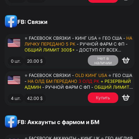
FB: Связки
⭐ FACEBOOK СВЯЗКИ - КИНГ USA ⭐ ГЕО США -
НА
ЛИЧКУ ПЕРЕДАНО 5 РК
- РУЧНОЙ ФАРМ С ФП -
ОБЩИЙ ЛИМИТ 300$+
- ДОСТУП ОТ ВСЕХ
АККАУНТОВ - ПЕРЕДАЧА В АНТИДЕТЕКТ
Нет в
0
шт.
20.00
$
наличии
⭐ FACEBOOK СВЯЗКИ -
OLD КИНГ USA
⭐ ГЕО США
-
НА ОЛД БМ ПЕРЕДАНО
3 ОЛД РК
+ РЕЗЕРВНЫЙ
АДМИН
- РУЧНОЙ ФАРМ С ФП -
ОБЩИЙ ЛИМИТ
200$+
- ДОСТУП ОТ ВСЕХ АККАУНТОВ -
Купить
4
шт.
42.00
$
ПЕРЕДАЧА В АНТИДЕТЕКТ
FB: Аккаунты с фармом и БМ
⭐ FACEBOOK АККАУНТЫ - КИНГ UK ⭐ ГЕО АНГЛИЯ