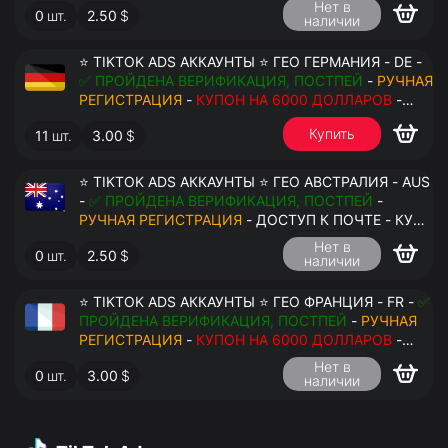
Нет в
0
шт.
2.50
$
наличии
⭐ TIKTOK ADS АККАУНТЫ ⭐ ГЕО ГЕРМАНИЯ - DE -
✅ ПРОЙДЕНА ВЕРИФИКАЦИЯ, ПОСТПЕЙ
-
РУЧНАЯ
РЕГИСТРАЦИЯ
-
КУПОН НА 6000 ДОЛЛАРОВ
-
ДОСТУП К ПОЧТЕ - КУКИ - ВАТ ЗАПОЛНЕН -
Купить
11
шт.
3.00
$
ПЕРЕДАЧА В АНТИДЕТЕКТ
⭐ TIKTOK ADS АККАУНТЫ ⭐ ГЕО АВСТРАЛИЯ - AUS
-
✅ ПРОЙДЕНА ВЕРИФИКАЦИЯ, ПОСТПЕЙ
-
РУЧНАЯ РЕГИСТРАЦИЯ
- ДОСТУП К ПОЧТЕ - КУКИ
- ВАТ ЗАПОЛНЕН - ПЕРЕДАЧА В АНТИДЕТЕКТ
Нет в
0
шт.
2.50
$
наличии
⭐ TIKTOK ADS АККАУНТЫ ⭐ ГЕО ФРАНЦИЯ - FR -
✅
ПРОЙДЕНА ВЕРИФИКАЦИЯ, ПОСТПЕЙ
-
РУЧНАЯ
РЕГИСТРАЦИЯ
-
КУПОН НА 6000 ДОЛЛАРОВ
-
ДОСТУП К ПОЧТЕ - КУКИ - ВАТ ЗАПОЛНЕН -
Нет в
0
шт.
3.00
$
ПЕРЕДАЧА В АНТИДЕТЕКТ
наличии