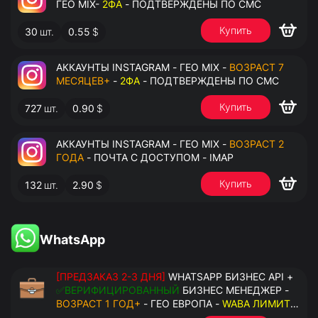
ГЕО MIX-
2ФА
- ПОДТВЕРЖДЕНЫ ПО СМС
Купить
30
шт.
0.55
$
АККАУНТЫ INSTAGRAM - ГЕО MIX -
ВОЗРАСТ 7
МЕСЯЦЕВ+
-
2ФА
- ПОДТВЕРЖДЕНЫ ПО СМС
Купить
727
шт.
0.90
$
АККАУНТЫ INSTAGRAM - ГЕО MIX -
ВОЗРАСТ 2
ГОДА
- ПОЧТА С ДОСТУПОМ - IMAP
Купить
132
шт.
2.90
$
WhatsApp
[ПРЕДЗАКАЗ 2-3 ДНЯ]
WHATSAPP БИЗНЕС API +
✅ВЕРИФИЦИРОВАННЫЙ
БИЗНЕС МЕНЕДЖЕР -
ВОЗРАСТ 1 ГОД+
- ГЕО ЕВРОПА -
WABA ЛИМИТ
2000/ДЕНЬ
- ДОСТУПНО К ПРИВЯЗКЕ ДО 20