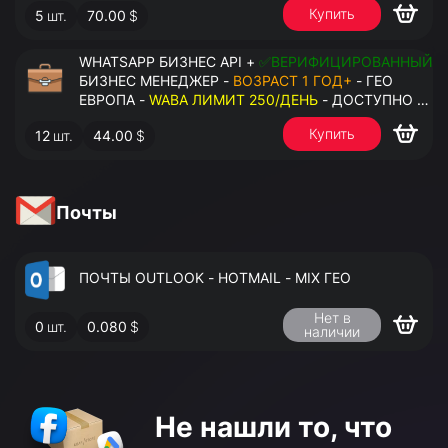
Купить
5
шт.
70.00
$
НОМЕРОВ - ПРАВА АДМИНИСТРАТОРА
WHATSAPP БИЗНЕС API +
✅ВЕРИФИЦИРОВАННЫЙ
БИЗНЕС МЕНЕДЖЕР -
ВОЗРАСТ 1 ГОД+
- ГЕО
ЕВРОПА -
WABA ЛИМИТ 250/ДЕНЬ
- ДОСТУПНО К
ПРИВЯЗКЕ ДО 2 НОМЕРОВ - ПРАВА
Купить
12
шт.
44.00
$
АДМИНИСТРАТОРА
Почты
ПОЧТЫ OUTLOOK - HOTMAIL - MIX ГЕО
Нет в
0
шт.
0.080
$
наличии
Не нашли то,
что