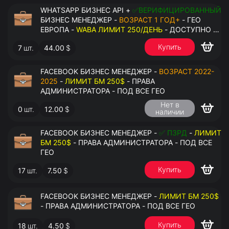
WHATSAPP БИЗНЕС API +
✅ВЕРИФИЦИРОВАННЫЙ
БИЗНЕС МЕНЕДЖЕР -
ВОЗРАСТ 1 ГОД+
- ГЕО
ЕВРОПА -
WABA ЛИМИТ 250/ДЕНЬ
- ДОСТУПНО К
ПРИВЯЗКЕ ДО 2 НОМЕРОВ - ПРАВА
Купить
7
шт.
44.00
$
АДМИНИСТРАТОРА
FACEBOOK БИЗНЕС МЕНЕДЖЕР -
ВОЗРАСТ 2022-
2025
-
ЛИМИТ БМ 250$
- ПРАВА
АДМИНИСТРАТОРА - ПОД ВСЕ ГЕО
Нет в
0
шт.
12.00
$
наличии
FACEBOOK БИЗНЕС МЕНЕДЖЕР -
✅ ПЗРД
-
ЛИМИТ
БМ 250$
- ПРАВА АДМИНИСТРАТОРА - ПОД ВСЕ
ГЕО
Купить
17
шт.
7.50
$
FACEBOOK БИЗНЕС МЕНЕДЖЕР -
ЛИМИТ БМ 250$
- ПРАВА АДМИНИСТРАТОРА - ПОД ВСЕ ГЕО
Купить
18
шт.
4.50
$