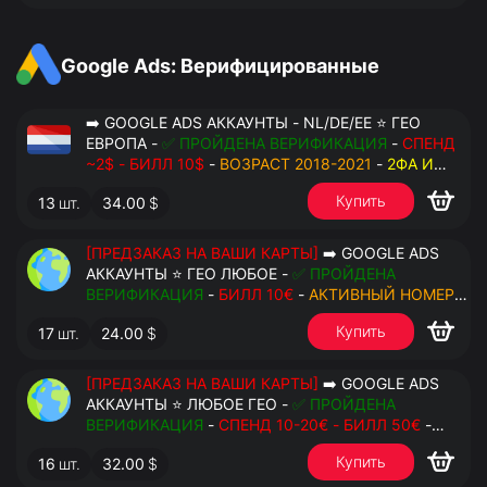
Google Ads: Верифицированные
➡️ GOOGLE ADS АККАУНТЫ - NL/DE/EE ⭐ ГЕО
ЕВРОПА -
✅ ПРОЙДЕНА ВЕРИФИКАЦИЯ
-
СПЕНД
~2$ - БИЛЛ 10$
-
ВОЗРАСТ 2018-2021
-
2ФА И
РЕЗЕРВНЫЕ КОДЫ
- РУЧНОЙ ФАРМ - РЕЗЕРВНАЯ
Купить
13
шт.
34.00
$
ПОЧТА С ДОСТУПОМ - ПЕРЕДАЧА В OCTO
[ПРЕДЗАКАЗ НА ВАШИ КАРТЫ]
➡️ GOOGLE ADS
АККАУНТЫ ⭐ ГЕО ЛЮБОЕ -
✅ ПРОЙДЕНА
ВЕРИФИКАЦИЯ
-
БИЛЛ 10€
-
АКТИВНЫЙ НОМЕР
ДЛЯ ПОВТОРНЫХ СМС
-
2ФА И РЕЗЕРВНЫЕ КОДЫ
Купить
17
шт.
24.00
$
- РУЧНОЙ ФАРМ - РЕЗЕРВНАЯ ПОЧТА С
ДОСТУПОМ - ПЕРЕДАЧА В АНТИДЕТЕКТ
[ПРЕДЗАКАЗ НА ВАШИ КАРТЫ]
➡️ GOOGLE ADS
АККАУНТЫ ⭐ ЛЮБОЕ ГЕО -
✅ ПРОЙДЕНА
ВЕРИФИКАЦИЯ
-
СПЕНД 10-20€ - БИЛЛ 50€
-
АКТИВНЫЙ НОМЕР ДЛЯ ПОВТОРНЫХ СМС
-
2ФА
Купить
16
шт.
32.00
$
И РЕЗЕРВНЫЕ КОДЫ
- РУЧНОЙ ФАРМ -
РЕЗЕРВНАЯ ПОЧТА С ДОСТУПОМ - ПЕРЕДАЧА В