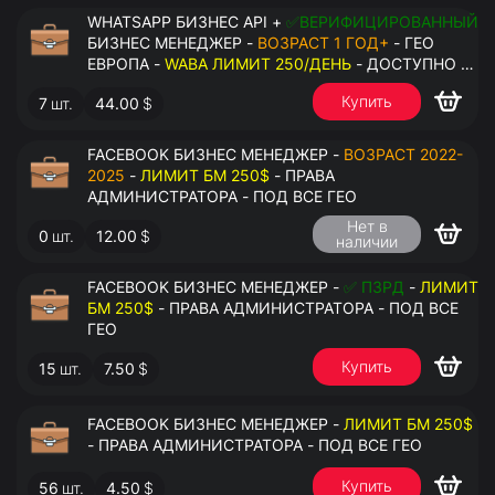
WHATSAPP БИЗНЕС API +
✅ВЕРИФИЦИРОВАННЫЙ
БИЗНЕС МЕНЕДЖЕР -
ВОЗРАСТ 1 ГОД+
- ГЕО
ЕВРОПА -
WABA ЛИМИТ 250/ДЕНЬ
- ДОСТУПНО К
ПРИВЯЗКЕ ДО 2 НОМЕРОВ - ПРАВА
Купить
7
шт.
44.00
$
АДМИНИСТРАТОРА
FACEBOOK БИЗНЕС МЕНЕДЖЕР -
ВОЗРАСТ 2022-
2025
-
ЛИМИТ БМ 250$
- ПРАВА
АДМИНИСТРАТОРА - ПОД ВСЕ ГЕО
Нет в
0
шт.
12.00
$
наличии
FACEBOOK БИЗНЕС МЕНЕДЖЕР -
✅ ПЗРД
-
ЛИМИТ
БМ 250$
- ПРАВА АДМИНИСТРАТОРА - ПОД ВСЕ
ГЕО
Купить
15
шт.
7.50
$
FACEBOOK БИЗНЕС МЕНЕДЖЕР -
ЛИМИТ БМ 250$
- ПРАВА АДМИНИСТРАТОРА - ПОД ВСЕ ГЕО
Купить
56
шт.
4.50
$