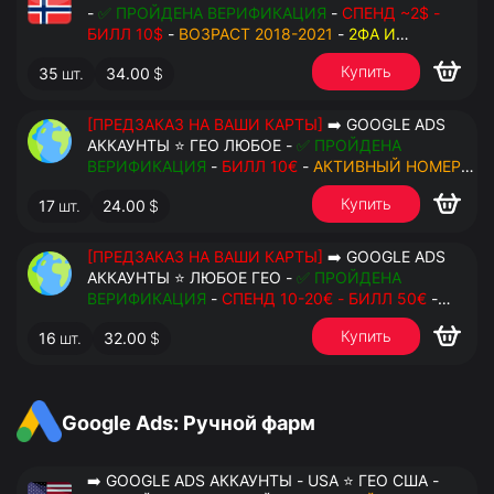
-
✅ ПРОЙДЕНА ВЕРИФИКАЦИЯ
-
СПЕНД ~2$ -
БИЛЛ 10$
-
ВОЗРАСТ 2018-2021
-
2ФА И
РЕЗЕРВНЫЕ КОДЫ
- РУЧНОЙ ФАРМ - РЕЗЕРВНАЯ
Купить
35
шт.
34.00
$
ПОЧТА С ДОСТУПОМ - ПЕРЕДАЧА В OCTO
[ПРЕДЗАКАЗ НА ВАШИ КАРТЫ]
➡️ GOOGLE ADS
АККАУНТЫ ⭐ ГЕО ЛЮБОЕ -
✅ ПРОЙДЕНА
ВЕРИФИКАЦИЯ
-
БИЛЛ 10€
-
АКТИВНЫЙ НОМЕР
ДЛЯ ПОВТОРНЫХ СМС
-
2ФА И РЕЗЕРВНЫЕ КОДЫ
Купить
17
шт.
24.00
$
- РУЧНОЙ ФАРМ - РЕЗЕРВНАЯ ПОЧТА С
ДОСТУПОМ - ПЕРЕДАЧА В АНТИДЕТЕКТ
[ПРЕДЗАКАЗ НА ВАШИ КАРТЫ]
➡️ GOOGLE ADS
АККАУНТЫ ⭐ ЛЮБОЕ ГЕО -
✅ ПРОЙДЕНА
ВЕРИФИКАЦИЯ
-
СПЕНД 10-20€ - БИЛЛ 50€
-
АКТИВНЫЙ НОМЕР ДЛЯ ПОВТОРНЫХ СМС
-
2ФА
Купить
16
шт.
32.00
$
И РЕЗЕРВНЫЕ КОДЫ
- РУЧНОЙ ФАРМ -
РЕЗЕРВНАЯ ПОЧТА С ДОСТУПОМ - ПЕРЕДАЧА В
АНТИДЕТЕКТ
Google Ads: Ручной фарм
➡️ GOOGLE ADS АККАУНТЫ - USA ⭐ ГЕО США -