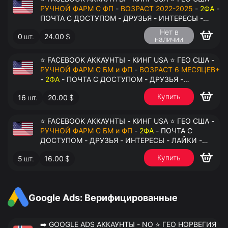
РУЧНОЙ ФАРМ С ФП
-
ВОЗРАСТ 2022-2025
-
2ФА
-
ПОЧТА С ДОСТУПОМ - ДРУЗЬЯ - ИНТЕРЕСЫ -
ЛАЙКИ - КОММЕНТАРИИ - ПЕРЕДАЧА В
Нет в
0
шт.
24.00
$
АНТИДЕТЕКТ
наличии
⭐ FACEBOOK АККАУНТЫ - КИНГ USA ⭐ ГЕО США -
РУЧНОЙ ФАРМ С БМ и ФП
-
ВОЗРАСТ 6 МЕСЯЦЕВ+
-
2ФА
- ПОЧТА С ДОСТУПОМ - ДРУЗЬЯ -
ИНТЕРЕСЫ - ЛАЙКИ - КОММЕНТАРИИ - ПЕРЕДАЧА
Купить
16
шт.
20.00
$
В АНТИДЕТЕКТ
⭐ FACEBOOK АККАУНТЫ - КИНГ USA ⭐ ГЕО США -
РУЧНОЙ ФАРМ С БМ и ФП
-
2ФА
- ПОЧТА С
ДОСТУПОМ - ДРУЗЬЯ - ИНТЕРЕСЫ - ЛАЙКИ -
КОММЕНТАРИИ - ПЕРЕДАЧА В АНТИДЕТЕКТ
Купить
5
шт.
16.00
$
Google Ads: Верифицированные
➡️ GOOGLE ADS АККАУНТЫ - NO ⭐ ГЕО НОРВЕГИЯ