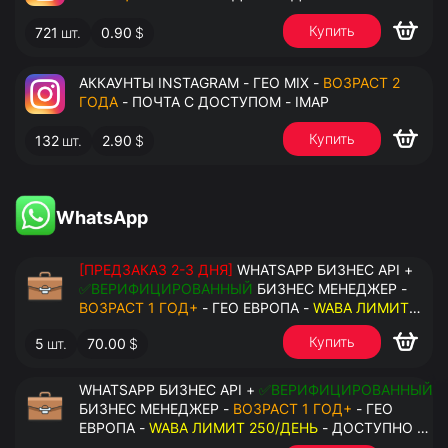
Купить
721
шт.
0.90
$
АККАУНТЫ INSTAGRAM - ГЕО MIX -
ВОЗРАСТ 2
ГОДА
- ПОЧТА С ДОСТУПОМ - IMAP
Купить
132
шт.
2.90
$
WhatsApp
[ПРЕДЗАКАЗ 2-3 ДНЯ]
WHATSAPP БИЗНЕС API +
✅ВЕРИФИЦИРОВАННЫЙ
БИЗНЕС МЕНЕДЖЕР -
ВОЗРАСТ 1 ГОД+
- ГЕО ЕВРОПА -
WABA ЛИМИТ
2000/ДЕНЬ
- ДОСТУПНО К ПРИВЯЗКЕ ДО 20
Купить
5
шт.
70.00
$
НОМЕРОВ - ПРАВА АДМИНИСТРАТОРА
WHATSAPP БИЗНЕС API +
✅ВЕРИФИЦИРОВАННЫЙ
БИЗНЕС МЕНЕДЖЕР -
ВОЗРАСТ 1 ГОД+
- ГЕО
ЕВРОПА -
WABA ЛИМИТ 250/ДЕНЬ
- ДОСТУПНО К
ПРИВЯЗКЕ ДО 2 НОМЕРОВ - ПРАВА