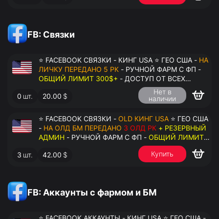
FB: Связки
⭐ FACEBOOK СВЯЗКИ - КИНГ USA ⭐ ГЕО США -
НА
ЛИЧКУ ПЕРЕДАНО 5 РК
- РУЧНОЙ ФАРМ С ФП -
ОБЩИЙ ЛИМИТ 300$+
- ДОСТУП ОТ ВСЕХ
АККАУНТОВ - ПЕРЕДАЧА В АНТИДЕТЕКТ
Нет в
0
шт.
20.00
$
наличии
⭐ FACEBOOK СВЯЗКИ -
OLD КИНГ USA
⭐ ГЕО США
-
НА ОЛД БМ ПЕРЕДАНО
3 ОЛД РК
+ РЕЗЕРВНЫЙ
АДМИН
- РУЧНОЙ ФАРМ С ФП -
ОБЩИЙ ЛИМИТ
200$+
- ДОСТУП ОТ ВСЕХ АККАУНТОВ -
Купить
3
шт.
42.00
$
ПЕРЕДАЧА В АНТИДЕТЕКТ
FB: Аккаунты с фармом и БМ
⭐ FACEBOOK АККАУНТЫ - КИНГ USA ⭐ ГЕО США -