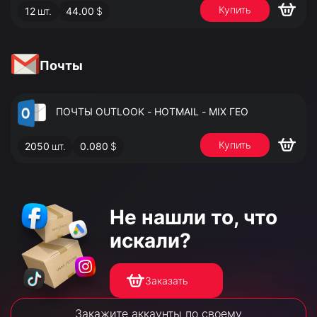
Купить
12
шт.
44.00
$
АДМИНИСТРАТОРА
Почты
ПОЧТЫ OUTLOOK - HOTMAIL - MIX ГЕО
Купить
2050
шт.
0.080
$
Не нашли то,
что
искали?
Заказать
Закажите аккаунты по своему