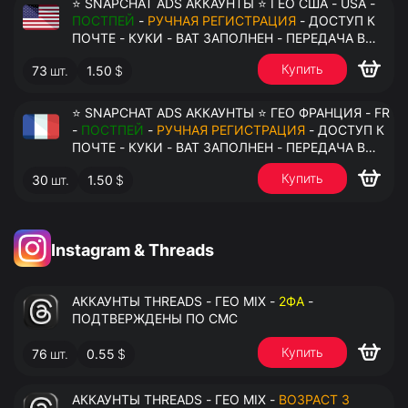
⭐ SNAPCHAT ADS АККАУНТЫ ⭐ ГЕО США - USA -
ПОСТПЕЙ
-
РУЧНАЯ РЕГИСТРАЦИЯ
- ДОСТУП К
ПОЧТЕ - КУКИ - ВАТ ЗАПОЛНЕН - ПЕРЕДАЧА В
АНТИДЕТЕКТ
Купить
73
шт.
1.50
$
⭐ SNAPCHAT ADS АККАУНТЫ ⭐ ГЕО ФРАНЦИЯ - FR
-
ПОСТПЕЙ
-
РУЧНАЯ РЕГИСТРАЦИЯ
- ДОСТУП К
ПОЧТЕ - КУКИ - ВАТ ЗАПОЛНЕН - ПЕРЕДАЧА В
АНТИДЕТЕКТ
Купить
30
шт.
1.50
$
Instagram & Threads
АККАУНТЫ THREADS - ГЕО MIX -
2ФА
-
ПОДТВЕРЖДЕНЫ ПО СМС
Купить
76
шт.
0.55
$
АККАУНТЫ THREADS - ГЕО MIX -
ВОЗРАСТ 3