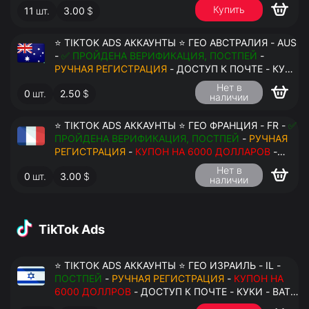
Купить
11
шт.
3.00
$
ПЕРЕДАЧА В АНТИДЕТЕКТ
⭐ TIKTOK ADS АККАУНТЫ ⭐ ГЕО АВСТРАЛИЯ - AUS
-
✅ ПРОЙДЕНА ВЕРИФИКАЦИЯ, ПОСТПЕЙ
-
РУЧНАЯ РЕГИСТРАЦИЯ
- ДОСТУП К ПОЧТЕ - КУКИ
- ВАТ ЗАПОЛНЕН - ПЕРЕДАЧА В АНТИДЕТЕКТ
Нет в
0
шт.
2.50
$
наличии
⭐ TIKTOK ADS АККАУНТЫ ⭐ ГЕО ФРАНЦИЯ - FR -
✅
ПРОЙДЕНА ВЕРИФИКАЦИЯ, ПОСТПЕЙ
-
РУЧНАЯ
РЕГИСТРАЦИЯ
-
КУПОН НА 6000 ДОЛЛАРОВ
-
ДОСТУП К ПОЧТЕ - КУКИ - ВАТ ЗАПОЛНЕН -
Нет в
0
шт.
3.00
$
ПЕРЕДАЧА В АНТИДЕТЕКТ
наличии
TikTok Ads
⭐ TIKTOK ADS АККАУНТЫ ⭐ ГЕО ИЗРАИЛЬ - IL -
ПОСТПЕЙ
-
РУЧНАЯ РЕГИСТРАЦИЯ
-
КУПОН НА
6000 ДОЛЛРОВ
- ДОСТУП К ПОЧТЕ - КУКИ - ВАТ
ЗАПОЛНЕН - ПЕРЕДАЧА В АНТИДЕТЕКТ