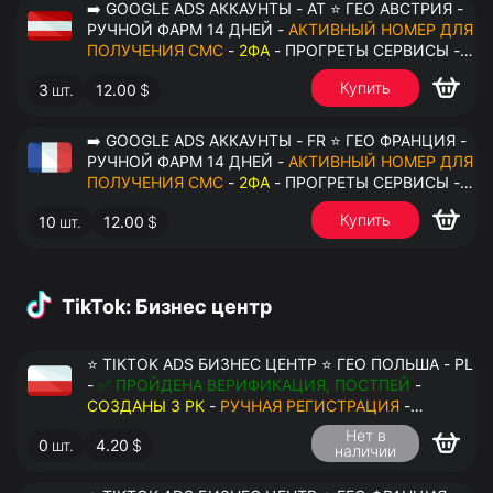
➡️ GOOGLE ADS АККАУНТЫ - AT ⭐ ГЕО АВСТРИЯ -
РУЧНОЙ ФАРМ 14 ДНЕЙ -
АКТИВНЫЙ НОМЕР ДЛЯ
ПОЛУЧЕНИЯ СМС
-
2ФА
- ПРОГРЕТЫ СЕРВИСЫ -
ПЕРЕДАЧА В ОКТО
Купить
3
шт.
12.00
$
➡️ GOOGLE ADS АККАУНТЫ - FR ⭐ ГЕО ФРАНЦИЯ -
РУЧНОЙ ФАРМ 14 ДНЕЙ -
АКТИВНЫЙ НОМЕР ДЛЯ
ПОЛУЧЕНИЯ СМС
-
2ФА
- ПРОГРЕТЫ СЕРВИСЫ -
ПЕРЕДАЧА В ОКТО
Купить
10
шт.
12.00
$
TikTok: Бизнес центр
⭐ TIKTOK ADS БИЗНЕС ЦЕНТР ⭐ ГЕО ПОЛЬША - PL
-
✅ ПРОЙДЕНА ВЕРИФИКАЦИЯ, ПОСТПЕЙ
-
СОЗДАНЫ 3 РК
-
РУЧНАЯ РЕГИСТРАЦИЯ
-
ДОСТУП К ПОЧТЕ - КУКИ - ВАТ ЗАПОЛНЕН -
Нет в
0
шт.
4.20
$
ПЕРЕДАЧА В АНТИДЕТЕКТ
наличии