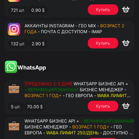
Купить
721
шт.
0.90
$
АККАУНТЫ INSTAGRAM - ГЕО MIX -
ВОЗРАСТ 2
ГОДА
- ПОЧТА С ДОСТУПОМ - IMAP
Купить
132
шт.
2.90
$
WhatsApp
[ПРЕДЗАКАЗ 2-3 ДНЯ]
WHATSAPP БИЗНЕС API +
✅ВЕРИФИЦИРОВАННЫЙ
БИЗНЕС МЕНЕДЖЕР -
ВОЗРАСТ 1 ГОД+
- ГЕО ЕВРОПА -
WABA ЛИМИТ
2000/ДЕНЬ
- ДОСТУПНО К ПРИВЯЗКЕ ДО 20
Купить
5
шт.
70.00
$
НОМЕРОВ - ПРАВА АДМИНИСТРАТОРА
WHATSAPP БИЗНЕС API +
✅ВЕРИФИЦИРОВАННЫЙ
БИЗНЕС МЕНЕДЖЕР -
ВОЗРАСТ 1 ГОД+
- ГЕО
ЕВРОПА -
WABA ЛИМИТ 250/ДЕНЬ
- ДОСТУПНО К
ПРИВЯЗКЕ ДО 2 НОМЕРОВ - ПРАВА