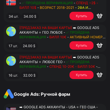
-
✅ ПРОЙДЕНА ВЕРИФИКАЦИЯ
-
СПЕНД ~2$ -
БИЛЛ 10$
-
ВОЗРАСТ 2018-2021
-
2ФА И
РЕЗЕРВНЫЕ КОДЫ
- РУЧНОЙ ФАРМ - РЕЗЕРВНАЯ
Купить
34
шт.
34.00
$
ПОЧТА С ДОСТУПОМ - ПЕРЕДАЧА В OCTO
[ПРЕДЗАКАЗ НА ВАШИ КАРТЫ]
➡️ GOOGLE ADS
АККАУНТЫ ⭐ ГЕО ЛЮБОЕ -
✅ ПРОЙДЕНА
ВЕРИФИКАЦИЯ
-
БИЛЛ 10€
-
АКТИВНЫЙ НОМЕР
ДЛЯ ПОВТОРНЫХ СМС
-
2ФА И РЕЗЕРВНЫЕ КОДЫ
Купить
17
шт.
24.00
$
- РУЧНОЙ ФАРМ - РЕЗЕРВНАЯ ПОЧТА С
ДОСТУПОМ - ПЕРЕДАЧА В АНТИДЕТЕКТ
[ПРЕДЗАКАЗ НА ВАШИ КАРТЫ]
➡️ GOOGLE ADS
АККАУНТЫ ⭐ ЛЮБОЕ ГЕО -
✅ ПРОЙДЕНА
ВЕРИФИКАЦИЯ
-
СПЕНД 10-20€ - БИЛЛ 50€
-
АКТИВНЫЙ НОМЕР ДЛЯ ПОВТОРНЫХ СМС
-
2ФА
Купить
16
шт.
32.00
$
И РЕЗЕРВНЫЕ КОДЫ
- РУЧНОЙ ФАРМ -
РЕЗЕРВНАЯ ПОЧТА С ДОСТУПОМ - ПЕРЕДАЧА В
АНТИДЕТЕКТ
Google Ads: Ручной фарм
➡️ GOOGLE ADS АККАУНТЫ - USA ⭐ ГЕО США -