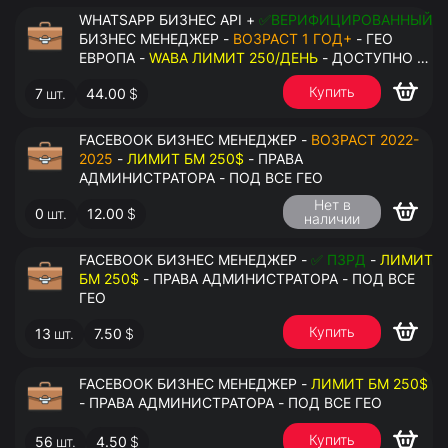
WHATSAPP БИЗНЕС API +
✅ВЕРИФИЦИРОВАННЫЙ
БИЗНЕС МЕНЕДЖЕР -
ВОЗРАСТ 1 ГОД+
- ГЕО
ЕВРОПА -
WABA ЛИМИТ 250/ДЕНЬ
- ДОСТУПНО К
ПРИВЯЗКЕ ДО 2 НОМЕРОВ - ПРАВА
Купить
7
шт.
44.00
$
АДМИНИСТРАТОРА
FACEBOOK БИЗНЕС МЕНЕДЖЕР -
ВОЗРАСТ 2022-
2025
-
ЛИМИТ БМ 250$
- ПРАВА
АДМИНИСТРАТОРА - ПОД ВСЕ ГЕО
Нет в
0
шт.
12.00
$
наличии
FACEBOOK БИЗНЕС МЕНЕДЖЕР -
✅ ПЗРД
-
ЛИМИТ
БМ 250$
- ПРАВА АДМИНИСТРАТОРА - ПОД ВСЕ
ГЕО
Купить
13
шт.
7.50
$
FACEBOOK БИЗНЕС МЕНЕДЖЕР -
ЛИМИТ БМ 250$
- ПРАВА АДМИНИСТРАТОРА - ПОД ВСЕ ГЕО
Купить
56
шт.
4.50
$