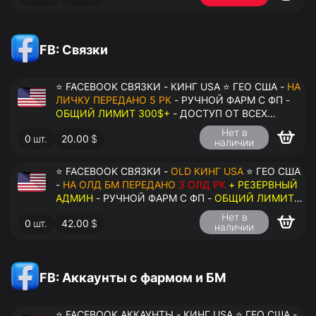
FB: Связки
⭐ FACEBOOK СВЯЗКИ - КИНГ USA ⭐ ГЕО США -
НА
ЛИЧКУ ПЕРЕДАНО 5 РК
- РУЧНОЙ ФАРМ С ФП -
ОБЩИЙ ЛИМИТ 300$+
- ДОСТУП ОТ ВСЕХ
АККАУНТОВ - ПЕРЕДАЧА В АНТИДЕТЕКТ
Нет в
0
шт.
20.00
$
наличии
⭐ FACEBOOK СВЯЗКИ -
OLD КИНГ USA
⭐ ГЕО США
-
НА ОЛД БМ ПЕРЕДАНО
3 ОЛД РК
+ РЕЗЕРВНЫЙ
АДМИН
- РУЧНОЙ ФАРМ С ФП -
ОБЩИЙ ЛИМИТ
200$+
- ДОСТУП ОТ ВСЕХ АККАУНТОВ -
Нет в
0
шт.
42.00
$
ПЕРЕДАЧА В АНТИДЕТЕКТ
наличии
FB: Аккаунты с фармом и БМ
⭐ FACEBOOK АККАУНТЫ - КИНГ USA ⭐ ГЕО США -