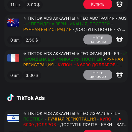
Купить
11
шт.
3.00
$
ПЕРЕДАЧА В АНТИДЕТЕКТ
⭐ TIKTOK ADS АККАУНТЫ ⭐ ГЕО АВСТРАЛИЯ - AUS
-
✅ ПРОЙДЕНА ВЕРИФИКАЦИЯ, ПОСТПЕЙ
-
РУЧНАЯ РЕГИСТРАЦИЯ
- ДОСТУП К ПОЧТЕ - КУКИ
- ВАТ ЗАПОЛНЕН - ПЕРЕДАЧА В АНТИДЕТЕКТ
Нет в
0
шт.
2.50
$
наличии
⭐ TIKTOK ADS АККАУНТЫ ⭐ ГЕО ФРАНЦИЯ - FR -
✅
ПРОЙДЕНА ВЕРИФИКАЦИЯ, ПОСТПЕЙ
-
РУЧНАЯ
РЕГИСТРАЦИЯ
-
КУПОН НА 6000 ДОЛЛАРОВ
-
ДОСТУП К ПОЧТЕ - КУКИ - ВАТ ЗАПОЛНЕН -
Нет в
0
шт.
3.00
$
ПЕРЕДАЧА В АНТИДЕТЕКТ
наличии
TikTok Ads
⭐ TIKTOK ADS АККАУНТЫ ⭐ ГЕО ИЗРАИЛЬ - IL -
ПОСТПЕЙ
-
РУЧНАЯ РЕГИСТРАЦИЯ
-
КУПОН НА
6000 ДОЛЛРОВ
- ДОСТУП К ПОЧТЕ - КУКИ - ВАТ
ЗАПОЛНЕН - ПЕРЕДАЧА В АНТИДЕТЕКТ