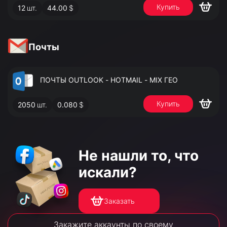
Купить
12
шт.
44.00
$
АДМИНИСТРАТОРА
Почты
ПОЧТЫ OUTLOOK - HOTMAIL - MIX ГЕО
Купить
2050
шт.
0.080
$
Не нашли то,
что
искали?
Заказать
Закажите аккаунты по своему