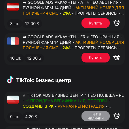
➡️ GOOGLE ADS АККАУНТЫ - AT ⭐ ГЕО АВСТРИЯ -
РУЧНОЙ ФАРМ 14 ДНЕЙ -
АКТИВНЫЙ НОМЕР ДЛЯ
ПОЛУЧЕНИЯ СМС
-
2ФА
- ПРОГРЕТЫ СЕРВИСЫ -
ПЕРЕДАЧА В ОКТО
Купить
3
шт.
12.00
$
➡️ GOOGLE ADS АККАУНТЫ - FR ⭐ ГЕО ФРАНЦИЯ -
РУЧНОЙ ФАРМ 14 ДНЕЙ -
АКТИВНЫЙ НОМЕР ДЛЯ
ПОЛУЧЕНИЯ СМС
-
2ФА
- ПРОГРЕТЫ СЕРВИСЫ -
ПЕРЕДАЧА В ОКТО
Купить
10
шт.
12.00
$
TikTok: Бизнес центр
⭐ TIKTOK ADS БИЗНЕС ЦЕНТР ⭐ ГЕО ПОЛЬША - PL
-
✅ ПРОЙДЕНА ВЕРИФИКАЦИЯ, ПОСТПЕЙ
-
СОЗДАНЫ 3 РК
-
РУЧНАЯ РЕГИСТРАЦИЯ
-
ДОСТУП К ПОЧТЕ - КУКИ - ВАТ ЗАПОЛНЕН -
Нет в
0
шт.
4.20
$
ПЕРЕДАЧА В АНТИДЕТЕКТ
наличии