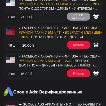
РУЧНОЙ ФАРМ С ФП
-
ВОЗРАСТ 2022-2025
-
2ФА
-
ПОЧТА С ДОСТУПОМ - ДРУЗЬЯ - ИНТЕРЕСЫ -
ЛАЙКИ - КОММЕНТАРИИ - ПЕРЕДАЧА В
Нет в
0
шт.
24.00
$
АНТИДЕТЕКТ
наличии
⭐ FACEBOOK АККАУНТЫ - КИНГ USA ⭐ ГЕО США -
РУЧНОЙ ФАРМ С БМ и ФП
-
ВОЗРАСТ 6 МЕСЯЦЕВ+
-
2ФА
- ПОЧТА С ДОСТУПОМ - ДРУЗЬЯ -
ИНТЕРЕСЫ - ЛАЙКИ - КОММЕНТАРИИ - ПЕРЕДАЧА
Купить
16
шт.
20.00
$
В АНТИДЕТЕКТ
⭐ FACEBOOK АККАУНТЫ - КИНГ USA ⭐ ГЕО США -
РУЧНОЙ ФАРМ С БМ и ФП
-
2ФА
- ПОЧТА С
ДОСТУПОМ - ДРУЗЬЯ - ИНТЕРЕСЫ - ЛАЙКИ -
КОММЕНТАРИИ - ПЕРЕДАЧА В АНТИДЕТЕКТ
Купить
3
шт.
16.00
$
Google Ads: Верифицированные
➡️ GOOGLE ADS АККАУНТЫ - NO ⭐ ГЕО НОРВЕГИЯ