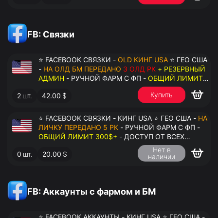
FB: Связки
⭐ FACEBOOK СВЯЗКИ -
OLD КИНГ USA
⭐ ГЕО США
-
НА ОЛД БМ ПЕРЕДАНО
3 ОЛД РК
+ РЕЗЕРВНЫЙ
АДМИН
- РУЧНОЙ ФАРМ С ФП -
ОБЩИЙ ЛИМИТ
200$+
- ДОСТУП ОТ ВСЕХ АККАУНТОВ -
Купить
2
шт.
42.00
$
ПЕРЕДАЧА В АНТИДЕТЕКТ
⭐ FACEBOOK СВЯЗКИ - КИНГ USA ⭐ ГЕО США -
НА
ЛИЧКУ ПЕРЕДАНО 5 РК
- РУЧНОЙ ФАРМ С ФП -
ОБЩИЙ ЛИМИТ 300$+
- ДОСТУП ОТ ВСЕХ
АККАУНТОВ - ПЕРЕДАЧА В АНТИДЕТЕКТ
Нет в
0
шт.
20.00
$
наличии
FB: Аккаунты с фармом и БМ
⭐ FACEBOOK АККАУНТЫ - КИНГ USA ⭐ ГЕО США -