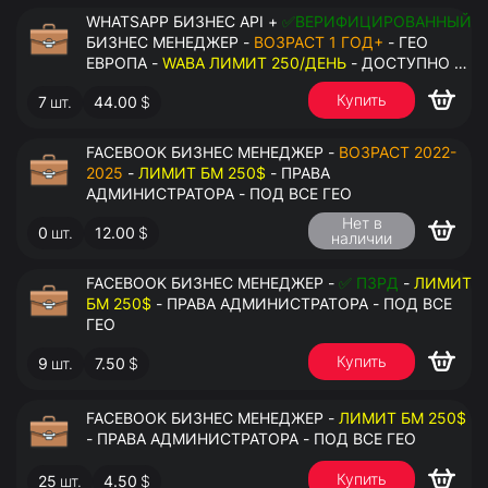
WHATSAPP БИЗНЕС API +
✅ВЕРИФИЦИРОВАННЫЙ
БИЗНЕС МЕНЕДЖЕР -
ВОЗРАСТ 1 ГОД+
- ГЕО
ЕВРОПА -
WABA ЛИМИТ 250/ДЕНЬ
- ДОСТУПНО К
ПРИВЯЗКЕ ДО 2 НОМЕРОВ - ПРАВА
Купить
7
шт.
44.00
$
АДМИНИСТРАТОРА
FACEBOOK БИЗНЕС МЕНЕДЖЕР -
ВОЗРАСТ 2022-
2025
-
ЛИМИТ БМ 250$
- ПРАВА
АДМИНИСТРАТОРА - ПОД ВСЕ ГЕО
Нет в
0
шт.
12.00
$
наличии
FACEBOOK БИЗНЕС МЕНЕДЖЕР -
✅ ПЗРД
-
ЛИМИТ
БМ 250$
- ПРАВА АДМИНИСТРАТОРА - ПОД ВСЕ
ГЕО
Купить
9
шт.
7.50
$
FACEBOOK БИЗНЕС МЕНЕДЖЕР -
ЛИМИТ БМ 250$
- ПРАВА АДМИНИСТРАТОРА - ПОД ВСЕ ГЕО
Купить
25
шт.
4.50
$