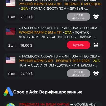
РУЧНОЙ ФАРМ С БМ и ФП
-
ВОЗРАСТ 6 МЕСЯЦЕВ+
-
2ФА
- ПОЧТА С ДОСТУПОМ - ДРУЗЬЯ -
ИНТЕРЕСЫ - ЛАЙКИ - КОММЕНТАРИИ - ПЕРЕДАЧА
Нет в
0
шт.
20.00
$
В АНТИДЕТЕКТ
наличии
⭐ FACEBOOK АККАУНТЫ - КИНГ USA ⭐ ГЕО США -
РУЧНОЙ ФАРМ С БМ и ФП
-
2ФА
- ПОЧТА С
ДОСТУПОМ - ДРУЗЬЯ - ИНТЕРЕСЫ - ЛАЙКИ -
КОММЕНТАРИИ - ПЕРЕДАЧА В АНТИДЕТЕКТ
Купить
2
шт.
16.00
$
⭐ FACEBOOK АККАУНТЫ - КИНГ USA ⭐ ГЕО США -
РУЧНОЙ ФАРМ С ФП
-
ВОЗРАСТ 2022-2025
-
2ФА
-
ПОЧТА С ДОСТУПОМ - ДРУЗЬЯ - ИНТЕРЕСЫ -
ЛАЙКИ - КОММЕНТАРИИ - ПЕРЕДАЧА В
Нет в
0
шт.
24.00
$
АНТИДЕТЕКТ
наличии
Google Ads: Верифицированные
[ПРЕДЗАКАЗ НА ВАШИ КАРТЫ]
➡️ GOOGLE ADS