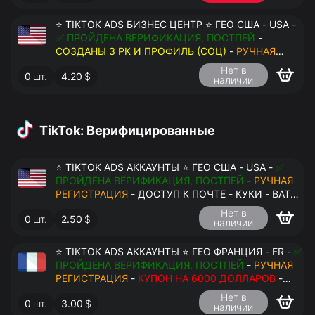
⭐ TIKTOK ADS БИЗНЕС ЦЕНТР ⭐ ГЕО США - USA -
✅ ПРОЙДЕНА ВЕРИФИКАЦИЯ, ПОСТПЕЙ
-
СОЗДАНЫ 3 РК И ПРОФИЛЬ (СОЦ)
-
РУЧНАЯ
РЕГИСТРАЦИЯ
- ДОСТУП К ПОЧТЕ - КУКИ - ВАТ
Нет в
0
шт.
4.20
$
ЗАПОЛНЕН - ПЕРЕДАЧА В АНТИДЕТЕКТ
наличии
TikTok: Верифицированные
⭐ TIKTOK ADS АККАУНТЫ ⭐ ГЕО США - USA -
✅
ПРОЙДЕНА ВЕРИФИКАЦИЯ, ПОСТПЕЙ
-
РУЧНАЯ
РЕГИСТРАЦИЯ
- ДОСТУП К ПОЧТЕ - КУКИ - ВАТ
ЗАПОЛНЕН - ПЕРЕДАЧА В АНТИДЕТЕКТ
Нет в
0
шт.
2.50
$
наличии
⭐ TIKTOK ADS АККАУНТЫ ⭐ ГЕО ФРАНЦИЯ - FR -
✅
ПРОЙДЕНА ВЕРИФИКАЦИЯ, ПОСТПЕЙ
-
РУЧНАЯ
РЕГИСТРАЦИЯ
-
КУПОН НА 6000 ДОЛЛАРОВ
-
ДОСТУП К ПОЧТЕ - КУКИ - ВАТ ЗАПОЛНЕН -
Нет в
0
шт.
3.00
$
ПЕРЕДАЧА В АНТИДЕТЕКТ
наличии