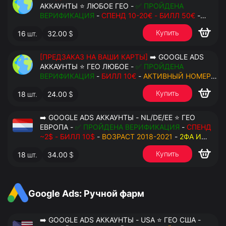
АККАУНТЫ ⭐ ЛЮБОЕ ГЕО -
✅ ПРОЙДЕНА
ВЕРИФИКАЦИЯ
-
СПЕНД 10-20€ - БИЛЛ 50€
-
АКТИВНЫЙ НОМЕР ДЛЯ ПОВТОРНЫХ СМС
-
2ФА
Купить
16
шт.
32.00
$
И РЕЗЕРВНЫЕ КОДЫ
- РУЧНОЙ ФАРМ -
РЕЗЕРВНАЯ ПОЧТА С ДОСТУПОМ - ПЕРЕДАЧА В
АНТИДЕТЕКТ
[ПРЕДЗАКАЗ НА ВАШИ КАРТЫ]
➡️ GOOGLE ADS
АККАУНТЫ ⭐ ГЕО ЛЮБОЕ -
✅ ПРОЙДЕНА
ВЕРИФИКАЦИЯ
-
БИЛЛ 10€
-
АКТИВНЫЙ НОМЕР
ДЛЯ ПОВТОРНЫХ СМС
-
2ФА И РЕЗЕРВНЫЕ КОДЫ
Купить
18
шт.
24.00
$
- РУЧНОЙ ФАРМ - РЕЗЕРВНАЯ ПОЧТА С
ДОСТУПОМ - ПЕРЕДАЧА В АНТИДЕТЕКТ
➡️ GOOGLE ADS АККАУНТЫ - NL/DE/EE ⭐ ГЕО
ЕВРОПА -
✅ ПРОЙДЕНА ВЕРИФИКАЦИЯ
-
СПЕНД
~2$ - БИЛЛ 10$
-
ВОЗРАСТ 2018-2021
-
2ФА И
РЕЗЕРВНЫЕ КОДЫ
- РУЧНОЙ ФАРМ - РЕЗЕРВНАЯ
Купить
18
шт.
34.00
$
ПОЧТА С ДОСТУПОМ - ПЕРЕДАЧА В OCTO
Google Ads: Ручной фарм
➡️ GOOGLE ADS АККАУНТЫ - USA ⭐ ГЕО США -