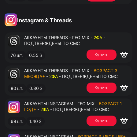
Instagram & Threads
АККАУНТЫ THREADS - ГЕО MIX -
2ФА
-
ПОДТВЕРЖДЕНЫ ПО СМС
Купить
76
шт.
0.55
$
АККАУНТЫ THREADS - ГЕО MIX -
ВОЗРАСТ 3
МЕСЯЦА+
-
2ФА
- ПОДТВЕРЖДЕНЫ ПО СМС
Купить
80
шт.
0.80
$
АККАУНТЫ INSTAGRAM - ГЕО MIX -
ВОЗРАСТ 1
ГОД+
-
2ФА
- ПОДТВЕРЖДЕНЫ ПО СМС
Купить
69
шт.
1.40
$
АККАУНТЫ INSTAGRAM -
ВОЗРАСТ 3 МЕСЯЦЕВ+
-