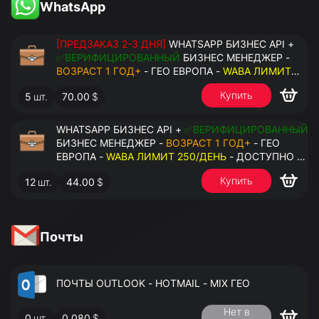
WhatsApp
[ПРЕДЗАКАЗ 2-3 ДНЯ]
WHATSAPP БИЗНЕС API +
✅ВЕРИФИЦИРОВАННЫЙ
БИЗНЕС МЕНЕДЖЕР -
ВОЗРАСТ 1 ГОД+
- ГЕО ЕВРОПА -
WABA ЛИМИТ
2000/ДЕНЬ
- ДОСТУПНО К ПРИВЯЗКЕ ДО 20
Купить
5
шт.
70.00
$
НОМЕРОВ - ПРАВА АДМИНИСТРАТОРА
WHATSAPP БИЗНЕС API +
✅ВЕРИФИЦИРОВАННЫЙ
БИЗНЕС МЕНЕДЖЕР -
ВОЗРАСТ 1 ГОД+
- ГЕО
ЕВРОПА -
WABA ЛИМИТ 250/ДЕНЬ
- ДОСТУПНО К
ПРИВЯЗКЕ ДО 2 НОМЕРОВ - ПРАВА
Купить
12
шт.
44.00
$
АДМИНИСТРАТОРА
Почты
ПОЧТЫ OUTLOOK - HOTMAIL - MIX ГЕО
Нет в
0
шт.
0.080
$